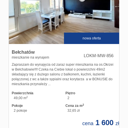
Hale
Obiekt
Kontak
nowa oferta
Bełchatów
LOKM-MW-856
mieszkanie na wynajem
Zapraszam do wynajęcia od zaraz super mieszkania na os.Okrzei
w Bełchatowie!!!! Czeka na Ciebie lokal o powierzchni 49m2
składający się z dużego salonu z balkonem, kuchni, łazienki
połączonej z wc a także sypialni oraz korytarza a w BONUSIE do
mieszkania przynależy ...
Powierzchnia
Piętro
2
49,00 m
2
2
Pokoje
Cena za m
2 pokoje
32,65 zł
1 600
cena
zł