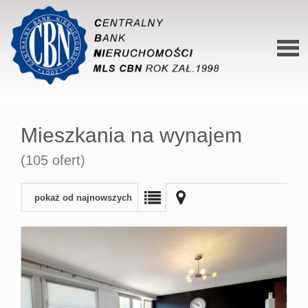
Stron
główn
Mieszkania na wynajem
O siec
(105 ofert)
Ofert
Mieszk
pokaż od najnowszych
Domy
Dzialk
Lokal