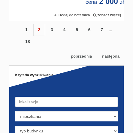
2 000
cena
zł
Dodaj do notatnika
zobacz więcej
1
2
3
4
5
6
7
...
18
poprzednia
następna
Kryteria wyszukiwania