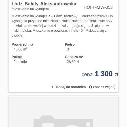
Łódź,
Bałuty,
Aleksandrowska
HOFF-MW-993
mieszkanie na wynajem
Mieszkanie do wynajęcia – Łódź, Teofilów, ul. Aleksandrowska Do
wynajęcia przytulne mieszkanie zlokalizowane na Teofilowie przy
ul. Aleksandrowskiej w Łodzi. Lokal znajduje się na 3. piętrze w
niskim bloku. Mieszkanie o powierzchni ok. 45 m² składa się z:
dwóch ...
Powierzchnia
Piętro
2
45,00 m
3
2
Pokoje
Cena za m
2 pokoje
28,89 zł
1 300
cena
zł
Dodaj do notatnika
zobacz więcej