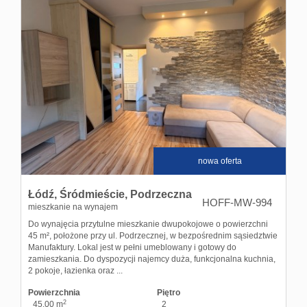
nowa oferta
Łódź,
Śródmieście,
Podrzeczna
HOFF-MW-994
mieszkanie na wynajem
Do wynajęcia przytulne mieszkanie dwupokojowe o powierzchni
45 m², położone przy ul. Podrzecznej, w bezpośrednim sąsiedztwie
Manufaktury. Lokal jest w pełni umeblowany i gotowy do
zamieszkania. Do dyspozycji najemcy duża, funkcjonalna kuchnia,
2 pokoje, łazienka oraz ...
Powierzchnia
Piętro
2
45,00 m
2