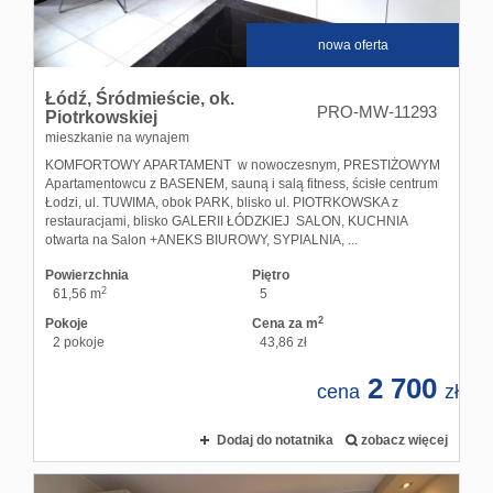
nowa oferta
Łódź,
Śródmieście,
ok.
PRO-MW-11293
Piotrkowskiej
mieszkanie na wynajem
KOMFORTOWY APARTAMENT w nowoczesnym, PRESTIŻOWYM
Apartamentowcu z BASENEM, sauną i salą fitness, ścisłe centrum
Łodzi, ul. TUWIMA, obok PARK, blisko ul. PIOTRKOWSKA z
restauracjami, blisko GALERII ŁÓDZKIEJ SALON, KUCHNIA
otwarta na Salon +ANEKS BIUROWY, SYPIALNIA, ...
Powierzchnia
Piętro
2
61,56 m
5
2
Pokoje
Cena za m
2 pokoje
43,86 zł
2 700
cena
zł
Dodaj do notatnika
zobacz więcej