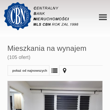
Stron
główn
Mieszkania na wynajem
O siec
(105 ofert)
Ofert
Mieszk
pokaż od najnowszych
Domy
Dzialk
Lokal