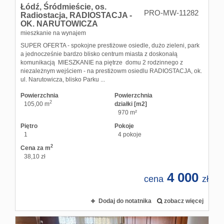
Łódź,
Śródmieście,
os.
PRO-MW-11282
Radiostacja,
RADIOSTACJA -
OK. NARUTOWICZA
mieszkanie na wynajem
SUPER OFERTA - spokojne prestiżowe osiedle, dużo zieleni, park
a jednocześnie bardzo blisko centrum miasta z doskonałą
komunikacją MIESZKANIE na piętrze domu 2 rodzinnego z
niezależnym wejściem - na prestiżowm osiedlu RADIOSTACJA, ok.
ul. Narutowicza, blisko Parku ...
Powierzchnia
Powierzchnia
2
105,00 m
działki [m2]
970 m²
Piętro
Pokoje
1
4 pokoje
2
Cena za m
38,10 zł
4 000
cena
zł
Dodaj do notatnika
zobacz więcej