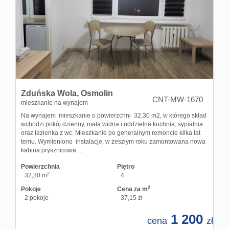
Hale
Obiekt
Kontak
Zduńska Wola,
Osmolin
CNT-MW-1670
mieszkanie na wynajem
Na wynajem mieszkanie o powierzchni 32,30 m2, w którego skład
wchodzi pokój dzienny, mała widna i oddzielna kuchnia, sypialnia
oraz łazienka z wc. Mieszkanie po generalnym remoncie kilka lat
temu. Wymieniono instalacje, w zeszłym roku zamontowana nowa
kabina prysznicowa. ...
Powierzchnia
Piętro
2
32,30 m
4
2
Pokoje
Cena za m
2 pokoje
37,15 zł
1 200
cena
zł