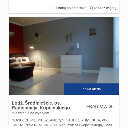
Dodaj do notatnika
zobacz więcej
nowa oferta
Łódź,
Śródmieście,
os.
ERAN-MW-30
Radiostacja,
Kopcińskiego
mieszkanie na wynajem
NOWOCZESNE MIESZKANIE typu STUDIO, w stylu IKEA, PO
KAPITALNYM REMONCIE, ul. Narutowicza / Kopcińskiego, Cena 1