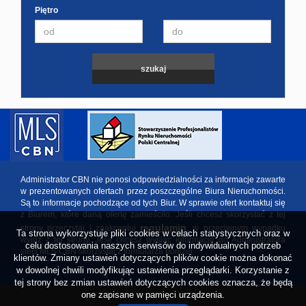
Piętro
Administrator CBN nie ponosi odpowiedzialności za informacje zawarte
w prezentowanych ofertach przez poszczególne Biura Nieruchomości.
Są to informacje pochodzące od tych Biur. W sprawie ofert kontaktuj się
z Biurem, które daną ofertę zamieściło. Jeśli chcesz skorzystać z tej
regulamin
strony przeczytaj i zaakceptuj
, w przeciwnym wypadku
Ta strona wykorzystuje pliki cookies w celach statystycznych oraz w
wyjdź z tej strony. Jeśli chcesz wysłać informację do Administratora
celu dostosowania naszych serwisów do indywidualnych potrzeb
sieci MLS CBN skorzystaj z formularza poniżej.
klientów. Zmiany ustawień dotyczących plików cookie można dokonać
w dowolnej chwili modyfikując ustawienia przeglądarki. Korzystanie z
tej strony bez zmian ustawień dotyczących cookies oznacza, że będą
one zapisane w pamięci urządzenia.