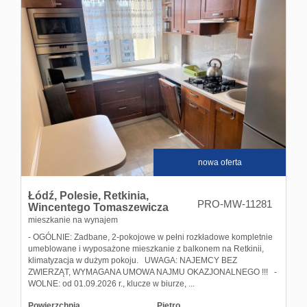
nowa oferta
Łódź,
Polesie,
Retkinia,
PRO-MW-11281
Wincentego Tomaszewicza
mieszkanie na wynajem
- OGÓLNIE: Zadbane, 2-pokojowe w pełni rozkładowe kompletnie
umeblowane i wyposażone mieszkanie z balkonem na Retkinii,
klimatyzacja w dużym pokoju. UWAGA: NAJEMCY BEZ
ZWIERZĄT, WYMAGANA UMOWA NAJMU OKAZJONALNEGO !!! -
WOLNE: od 01.09.2026 r., klucze w biurze, ...
Powierzchnia
Piętro