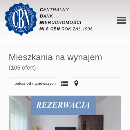
Stron
główn
Mieszkania na wynajem
O siec
(105 ofert)
Ofert
Mieszk
pokaż od najnowszych
Domy
Dzialk
Lokal