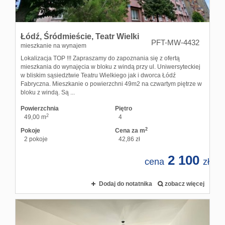
Łódź,
Śródmieście,
Teatr Wielki
PFT-MW-4432
mieszkanie na wynajem
Lokalizacja TOP !!! Zapraszamy do zapoznania się z ofertą
mieszkania do wynajęcia w bloku z windą przy ul. Uniwersyteckiej
w bliskim sąsiedztwie Teatru Wielkiego jak i dworca Łódź
Fabryczna. Mieszkanie o powierzchni 49m2 na czwartym piętrze w
bloku z windą. Są ...
Powierzchnia
Piętro
2
49,00 m
4
2
Pokoje
Cena za m
2 pokoje
42,86 zł
2 100
cena
zł
Dodaj do notatnika
zobacz więcej