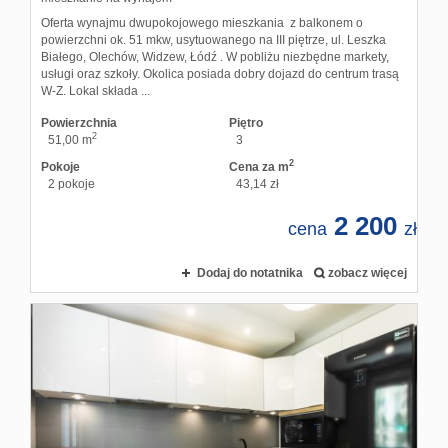
Oferta wynajmu dwupokojowego mieszkania z balkonem o
powierzchni ok. 51 mkw, usytuowanego na III piętrze, ul. Leszka
Białego, Olechów, Widzew, Łódź . W pobliżu niezbędne markety,
usługi oraz szkoły. Okolica posiada dobry dojazd do centrum trasą
W-Z. Lokal składa ...
Powierzchnia
Piętro
2
51,00 m
3
2
Pokoje
Cena za m
2 pokoje
43,14 zł
2 200
cena
zł
Dodaj do notatnika
zobacz więcej