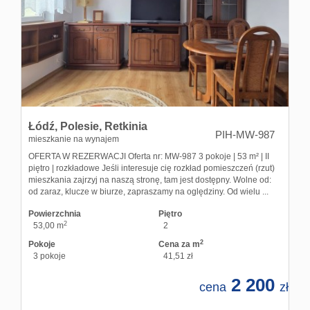
Hale
Obiekt
Kontak
Łódź,
Polesie,
Retkinia
PIH-MW-987
mieszkanie na wynajem
OFERTA W REZERWACJI Oferta nr: MW-987 3 pokoje | 53 m² | II
piętro | rozkładowe Jeśli interesuje cię rozkład pomieszczeń (rzut)
mieszkania zajrzyj na naszą stronę, tam jest dostępny. Wolne od:
od zaraz, klucze w biurze, zapraszamy na oględziny. Od wielu ...
Powierzchnia
Piętro
2
53,00 m
2
2
Pokoje
Cena za m
3 pokoje
41,51 zł
2 200
cena
zł