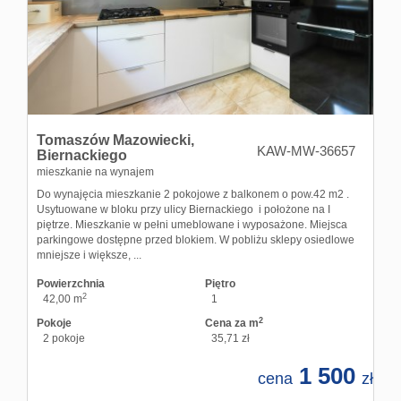
Tomaszów Mazowiecki,
KAW-MW-36657
Biernackiego
mieszkanie na wynajem
Do wynajęcia mieszkanie 2 pokojowe z balkonem o pow.42 m2 .
Usytuowane w bloku przy ulicy Biernackiego i położone na I
piętrze. Mieszkanie w pełni umeblowane i wyposażone. Miejsca
parkingowe dostępne przed blokiem. W pobliżu sklepy osiedlowe
mniejsze i większe, ...
Powierzchnia
Piętro
2
42,00 m
1
2
Pokoje
Cena za m
2 pokoje
35,71 zł
1 500
cena
zł