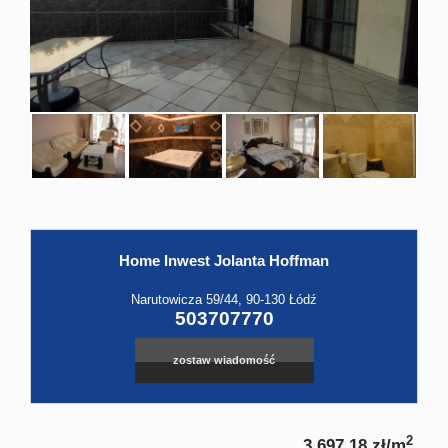
Hale
Obiekt
Kontak
Home Inwest Jolanta Hoffman
Leaflet
|
©
OpenStreetMap
contributors
Narutowicza 59/44, 90-130 Łódź
503707770
zostaw wiadomość
2
3 697,18 zł/m