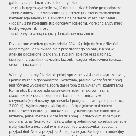
gabinety na parterze. Jest to idealny układ dla:
- osób chcących wydzielić część domu na
działalność gospodarczą
- chcą zamieszkać
z seniorami
na parterze (możliwość wydzielenia
niewielkiego mieszkania z kuchnią na parterze, wjazd bez barier)
- rodziny z
nastoletnimi lub dorosłymi dziećmi,
które chciałyby mieć
trochę więcej intymności
- osób z wyobraźnią i chęcią do realizowania zmian...
Przestronne wnętrza (powierzchnia 284 m2) dają duże możliwości
adaptacyjne - dom składa się z przestronnego salonu, kuchni w
aneksie oddzielonej barkiem, 1 sypialni (piętro) oraz gabinetu
(zamiennie sypialnia), sypialni, łazienki i części rekreacyjnej (jacuzzi,
siłownia) na parterze.
W budynku mamy 2 łazienki, pokój spa z jacuzzi 4 osobowym, siłownię
i pomieszczenia gospodarcze - kotłownia, pralnia, W części dziennej
jest również wydzielona spora garderoba z zamykanymi szafami typu
Komandor. Dom posiada ogrzewanie solarne jak również na
ekogroszek( z podajnikiem), jest bardzo ekonomiczny w
utrzymaniu(koszt roczny ogrzewania i podgrzania wody nie przekracza
3 000 zł). Wykończony z wielką dbałością o jakość materiałów -
marmurowe posadzki, granitowe schody, trawertynowe okładziny w
łazience, panel merbau w części dziennej. Dodatkowym atutem jest
ogromny taras (ponad 70 m2) z wystawą południową, co rekompensuje
małą działkę a jest idealnym miejscem do wypoczynku i spotkań z
przyjaciółmi. Do dyspozycji są 3 miejsca w garażach (jeden podwójny,