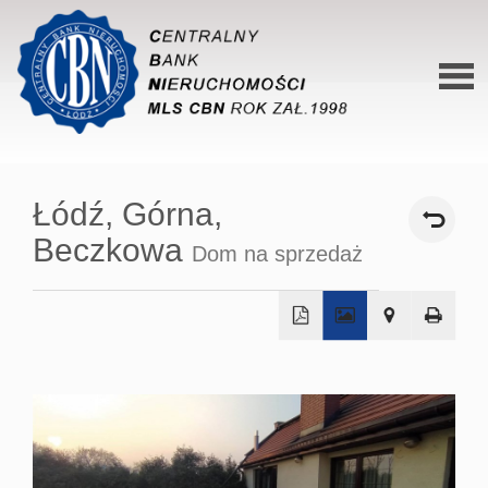
Stron
główn
Łódź,
Górna,
O siec
Beczkowa
Dom na sprzedaż
Ofert
Mieszk
Domy
+
−
Dzialk
Lokal