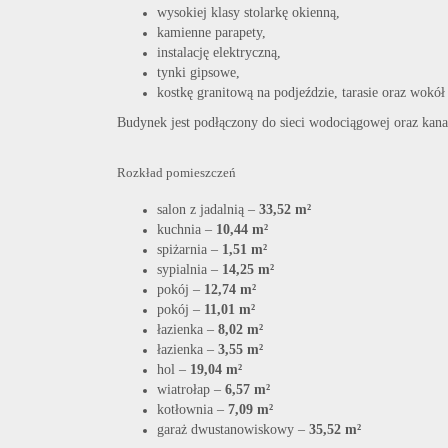
wysokiej klasy stolarkę okienną,
kamienne parapety,
instalację elektryczną,
tynki gipsowe,
kostkę granitową na podjeździe, tarasie oraz wokó
Budynek jest podłączony do sieci wodociągowej oraz kanal
Rozkład pomieszczeń
salon z jadalnią –
33,52 m²
kuchnia –
10,44 m²
spiżarnia –
1,51 m²
sypialnia –
14,25 m²
pokój –
12,74 m²
pokój –
11,01 m²
łazienka –
8,02 m²
łazienka –
3,55 m²
hol –
19,04 m²
wiatrołap –
6,57 m²
kotłownia –
7,09 m²
garaż dwustanowiskowy –
35,52 m²