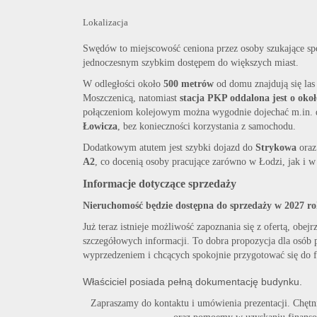
Lokalizacja
Swędów to miejscowość ceniona przez osoby szukające sp
jednoczesnym szybkim dostępem do większych miast.
W odległości około
500 metrów
od domu znajdują się las
Moszczenicą, natomiast
stacja PKP oddalona jest o oko
połączeniom kolejowym można wygodnie dojechać m.in.
Łowicza
, bez konieczności korzystania z samochodu.
Dodatkowym atutem jest szybki dojazd do
Strykowa
oraz
A2
, co docenią osoby pracujące zarówno w Łodzi, jak i 
Informacje dotyczące sprzedaży
Nieruchomość będzie dostępna do sprzedaży w 2027 ro
Już teraz istnieje możliwość zapoznania się z ofertą, obej
szczegółowych informacji. To dobra propozycja dla osób
wyprzedzeniem i chcących spokojnie przygotować się do fin
Właściciel posiada pełną dokumentację budynku.
Zapraszamy do kontaktu i umówienia prezentacji. Chętn