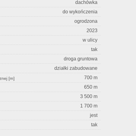
dachówka
do wykończenia
ogrodzona
2023
w ulicy
tak
droga gruntowa
działki zabudowane
700 m
znej [m]
650 m
3 500 m
1 700 m
jest
tak