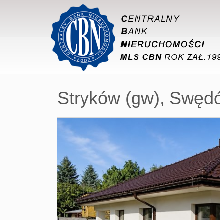
Stryków (gw),
Swęd
+
−