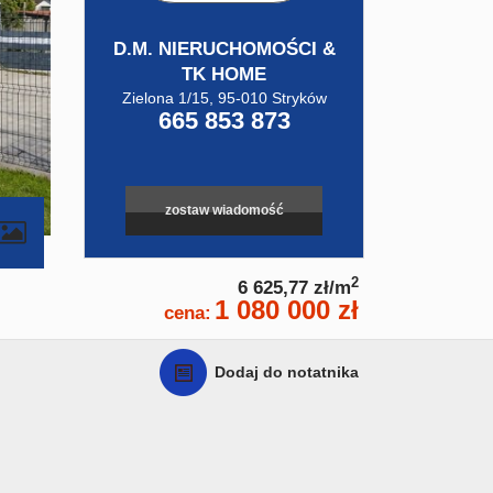
D.M. NIERUCHOMOŚCI &
TK HOME
Zielona 1/15, 95-010 Stryków
665 853 873
zostaw wiadomość
contributors
2
6 625,77 zł/m
1 080 000 zł
cena:
Dodaj do notatnika