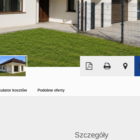
Leaflet
|
©
OpenStreetMap
kulator kosztów
Podobne oferty
Szczegóły