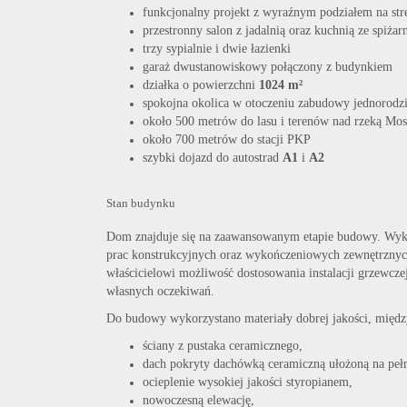
funkcjonalny projekt z wyraźnym podziałem na str
przestronny salon z jadalnią oraz kuchnią ze spiżar
trzy sypialnie i dwie łazienki
garaż dwustanowiskowy połączony z budynkiem
działka o powierzchni
1024 m²
spokojna okolica w otoczeniu zabudowy jednorodzi
około 500 metrów do lasu i terenów nad rzeką Mos
około 700 metrów do stacji PKP
szybki dojazd do autostrad
A1
i
A2
Stan budynku
Dom znajduje się na zaawansowanym etapie budowy. Wyk
prac konstrukcyjnych oraz wykończeniowych zewnętrznyc
właścicielowi możliwość dostosowania instalacji grzewcz
własnych oczekiwań.
Do budowy wykorzystano materiały dobrej jakości, międz
ściany z pustaka ceramicznego,
dach pokryty dachówką ceramiczną ułożoną na pe
ocieplenie wysokiej jakości styropianem,
nowoczesną elewację,