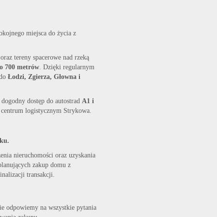
okojnego miejsca do życia z
 oraz tereny spacerowe nad rzeką
ło 700 metrów
. Dzięki regularnym
 do
Łodzi, Zgierza, Głowna i
 dogodny dostęp do autostrad
A1 i
w centrum logistycznym Strykowa.
ku.
rzenia nieruchomości oraz uzyskania
 planujących zakup domu z
alizacji transakcji.
ie odpowiemy na wszystkie pytania