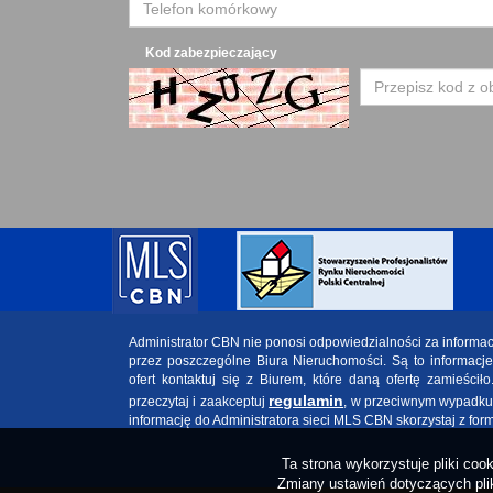
Kod zabezpieczający
Administrator CBN nie ponosi odpowiedzialności za informa
przez poszczególne Biura Nieruchomości. Są to informacj
ofert kontaktuj się z Biurem, które daną ofertę zamieściło
regulamin
przeczytaj i zaakceptuj
, w przeciwnym wypadku w
informację do Administratora sieci MLS CBN skorzystaj z for
Ta strona wykorzystuje pliki co
Zmiany ustawień dotyczących plik