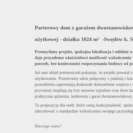
Parterowy dom z garażem dwustanowiskow
użytkowej - działka 1024 m² -Swędów k. 
Przemyślany projekt, spokojna lokalizacja i solidnie
daje przyszłemu właścicielowi możliwość wykończenia
potrzeb, bez konieczności rozpoczynania budowy od p
Już sam układ pomieszczeń pokazuje, że projekt powstał
użytkowaniu. Przestronny salon połączony z jadalnią i ku
przeszklenia zapewniają doskonałe doświetlenie wnętrza i 
prywatnej znajdują się trzy ustawne sypialnie oraz dwie łaz
praktyczna spiżarnia, kotłownia i garaż dwustanowiskowy.
To propozycja dla osób, które cenią funkcjonalność, spoko
zdecydować o standardzie wykończenia swojego przyszłe
Dlaczego warto?