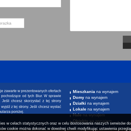
cje zawarte w prezentowanych ofertach
Mieszkania
na wynajem
e pochodzące od tych Biur. W sprawie
Domy
na wynajem
. Jeśli chcesz skorzystać z tej strony
Działki
na wynajem
yjdź z tej strony. Jeśli chcesz wysłać
Lokale
na wynajem
mularza poniżej.
Hale
na wynajem
Obiekty
na wynajem
okies w celach statystycznych oraz w celu dostosowania naszych serwisów do 
ów cookie można dokonać w dowolnej chwili modyfikując ustawienia przegląda