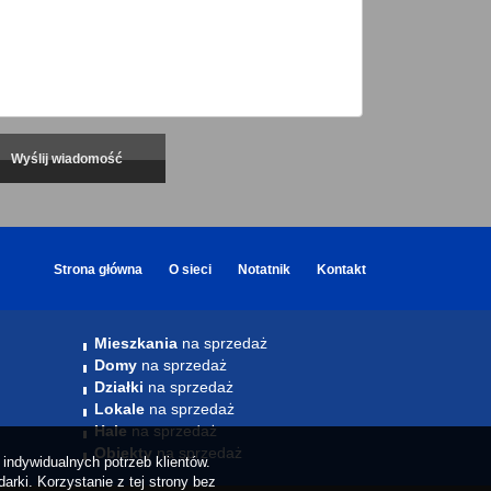
Strona główna
O sieci
Notatnik
Kontakt
Mieszkania
na sprzedaż
Domy
na sprzedaż
Działki
na sprzedaż
Lokale
na sprzedaż
Hale
na sprzedaż
Obiekty
na sprzedaż
indywidualnych potrzeb klientów.
rki. Korzystanie z tej strony bez