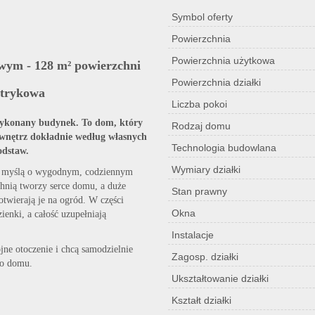
Symbol oferty
Powierzchnia
Powierzchnia użytkowa
ym - 128 m² powierzchni
Powierzchnia działki
Strykowa
Liczba pokoi
 wykonany budynek. To dom, który
Rodzaj domu
 wnętrz dokładnie według własnych
Technologia budowlana
odstaw.
Wymiary działki
 z myślą o wygodnym, codziennym
chnią tworzy serce domu, a duże
Stan prawny
otwierają je na ogród. W części
Okna
ienki, a całość uzupełniają
Instalacje
jne otoczenie i chcą samodzielnie
Zagosp. działki
go domu.
Ukształtowanie działki
Kształt działki