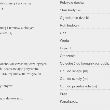
Pokrycie dachu
efę dzienną i prywatną
nią
Stan budynku
Ogrodzenie działki
Rok budowy
nnej i terenów zielonych
zczenicą
Gaz
Woda
Dojazd
Otoczenie
Odległość do komunikacji public
onano większość najważniejszych
h, pozostawiając przyszłemu
Odl. do sklepu [m]
ej oraz wykończenia wnętrz do
Odl. do szkoły [m]
y innymi:
Odl. do przedszkola [m]
Prąd
łnym deskowaniu,
Kanalizacja