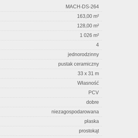
MACH-DS-264
163,00 m²
128,00 m²
1 026 m²
4
jednorodzinny
pustak ceramiczny
33 x 31 m
Własność
PCV
dobre
niezagospodarowana
płaska
prostokąt