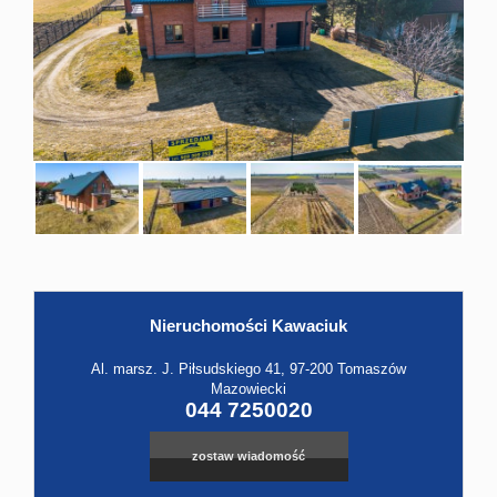
Hale
Obiekt
Kontak
Nieruchomości Kawaciuk
Leaflet
|
©
OpenStreetMap
contributors
Al. marsz. J. Piłsudskiego 41, 97-200 Tomaszów
Mazowiecki
044 7250020
zostaw wiadomość