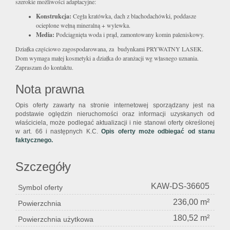
szerokie możliwości adaptacyjne:
Konstrukcja:
Cegła kratówka, dach z blachodachówki, poddasze
ocieplone wełną mineralną + wylewka
.
Media:
Podciągnięta woda i prąd, zamontowany komin paleniskowy.
Działka częściowo zagospodarowana, za budynkami PRYWATNY LASEK.
Dom wymaga małej kosmetyki a działka do aranżacji wg własnego uznania.
Zapraszam do kontaktu.
Nota prawna
Opis oferty zawarty na stronie internetowej sporządzany jest na
podstawie oględzin nieruchomości oraz informacji uzyskanych od
właściciela, może podlegać aktualizacji i nie stanowi oferty określonej
w art. 66 i następnych K.C.
Opis oferty może odbiegać od stanu
faktycznego.
Szczegóły
KAW-DS-36605
Symbol oferty
236,00 m²
Powierzchnia
180,52 m²
Powierzchnia użytkowa