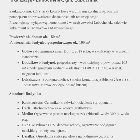
lokalizacja - Lubochenek, gm. Lubochnia
Szukasz domu, który łączy komfortowe warunki mieszkalne z ogromnym
potencjałem do prowadzenia działalności lub realizacji pasji?
Prezentujemy wyjątkową nieruchomość w miejscowości Lubochenek, zaledwie
kilka minut od Tomaszowa Mazowieckiego
Powierzchnia domu: ok. 180 m²
Powierzchnia budynku gospodarczego: ok. 100 m²
Gotowy do zamieszkania:
Dom z 2018 roku, wykończony w wysokim
standardzie.
Dodatkowo budynek gospodarczy - w
olnostojący o pow. ponad 105
m² z podciągniętymi mediami – idealny na DRUGI DOM, warsztat,
magazyn lub biuro.
Lokalizacja:
Spokojna okolica, świetna komunikacja (bliskość trasy S8 i
Tomaszowa Mazowieckiego, dojazd busem).
Standard Budynku
Konstrukcja:
Ceramika (kratówka), ocieplenie styropianem.
Dach:
Blachodachówka w kolorze grafitowym.
Media:
Ogrzewanie piecem na ekogroszek (zbiornik wody 300 l), woda,
prąd.
Okna 3-szybowe PCV, dębowe schody, ogrzewanie podłogowe,
moskitiery i rolety zewnętrzne
Działka:
Ogrodzona siatką panelową na podmurówce, brama