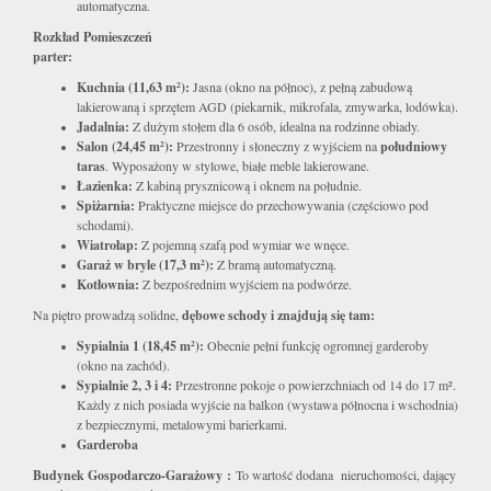
automatyczna.
Rozkład Pomieszczeń
parter:
Kuchnia (11,63 m²):
Jasna (okno na północ), z pełną zabudową
lakierowaną i sprzętem AGD (piekarnik, mikrofala, zmywarka, lodówka).
Jadalnia:
Z dużym stołem dla 6 osób, idealna na rodzinne obiady.
Salon (24,45 m²):
Przestronny i słoneczny z wyjściem na
południowy
taras
. Wyposażony w stylowe, białe meble lakierowane.
Łazienka:
Z kabiną prysznicową i oknem na południe.
Spiżarnia:
Praktyczne miejsce do przechowywania (częściowo pod
schodami).
Wiatrołap:
Z pojemną szafą pod wymiar we wnęce.
Garaż w bryle (17,3 m²):
Z bramą automatyczną.
Kotłownia:
Z bezpośrednim wyjściem na podwórze.
Na piętro prowadzą solidne,
dębowe schody i znajdują się tam:
Sypialnia 1 (18,45 m²):
Obecnie pełni funkcję ogromnej garderoby
(okno na zachód).
Sypialnie 2, 3 i 4:
Przestronne pokoje o powierzchniach od 14 do 17 m².
Każdy z nich posiada wyjście na balkon (wystawa północna i wschodnia)
z bezpiecznymi, metalowymi barierkami.
Garderoba
Budynek Gospodarczo-Garażowy :
To wartość dodana nieruchomości, dający