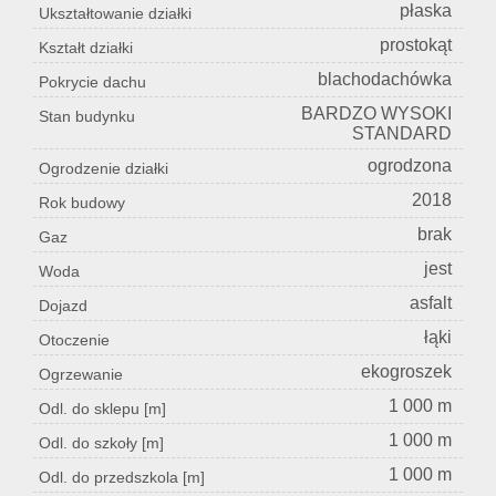
płaska
Ukształtowanie działki
prostokąt
Kształt działki
blachodachówka
Pokrycie dachu
BARDZO WYSOKI
Stan budynku
STANDARD
ogrodzona
Ogrodzenie działki
2018
Rok budowy
brak
Gaz
jest
Woda
asfalt
Dojazd
łąki
Otoczenie
ekogroszek
Ogrzewanie
1 000 m
Odl. do sklepu [m]
1 000 m
Odl. do szkoły [m]
1 000 m
Odl. do przedszkola [m]