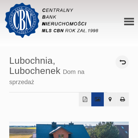
Stron
główn
Lubochnia,
O siec
Lubochenek
Dom na
Ofert
sprzedaż
Mieszk
Domy
+
Dzialk
−
Lokal