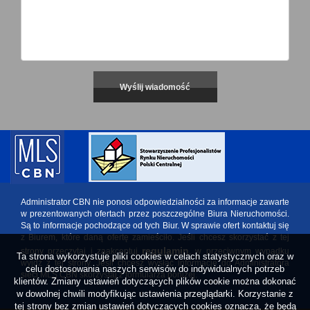
Administrator CBN nie ponosi odpowiedzialności za informacje zawarte
w prezentowanych ofertach przez poszczególne Biura Nieruchomości.
Są to informacje pochodzące od tych Biur. W sprawie ofert kontaktuj się
z Biurem, które daną ofertę zamieściło. Jeśli chcesz skorzystać z tej
regulamin
strony przeczytaj i zaakceptuj
, w przeciwnym wypadku
Ta strona wykorzystuje pliki cookies w celach statystycznych oraz w
wyjdź z tej strony. Jeśli chcesz wysłać informację do Administratora
celu dostosowania naszych serwisów do indywidualnych potrzeb
sieci MLS CBN skorzystaj z formularza poniżej.
klientów. Zmiany ustawień dotyczących plików cookie można dokonać
w dowolnej chwili modyfikując ustawienia przeglądarki. Korzystanie z
tej strony bez zmian ustawień dotyczących cookies oznacza, że będą