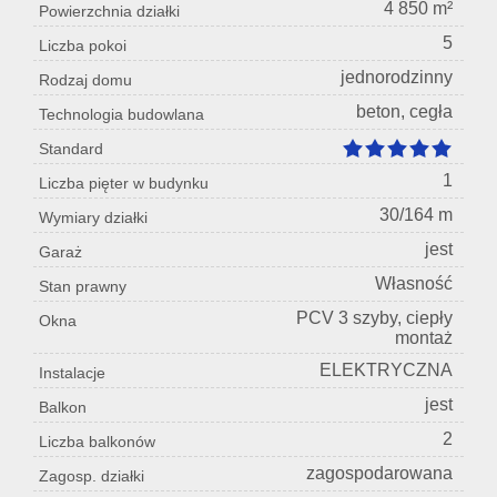
4 850 m²
Powierzchnia działki
5
Liczba pokoi
jednorodzinny
Rodzaj domu
beton, cegła
Technologia budowlana
Standard
1
Liczba pięter w budynku
30/164 m
Wymiary działki
jest
Garaż
Własność
Stan prawny
PCV 3 szyby, ciepły
Okna
montaż
ELEKTRYCZNA
Instalacje
jest
Balkon
2
Liczba balkonów
zagospodarowana
Zagosp. działki