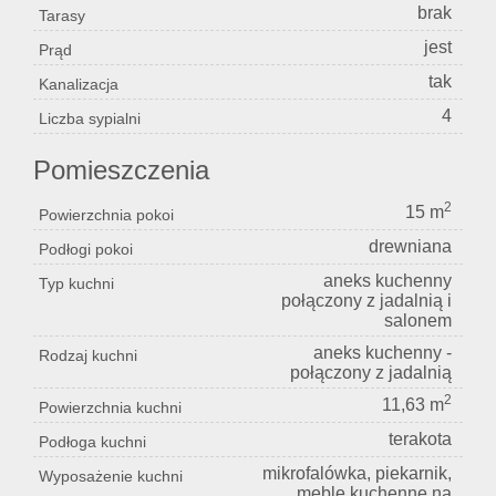
brak
Tarasy
jest
Prąd
tak
Kanalizacja
4
Liczba sypialni
Pomieszczenia
2
15 m
Powierzchnia pokoi
drewniana
Podłogi pokoi
aneks kuchenny
Typ kuchni
połączony z jadalnią i
salonem
aneks kuchenny -
Rodzaj kuchni
połączony z jadalnią
2
11,63 m
Powierzchnia kuchni
terakota
Podłoga kuchni
mikrofalówka, piekarnik,
Wyposażenie kuchni
meble kuchenne na