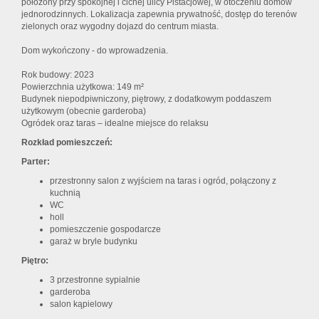
położony przy spokojnej i cichej ulicy Pistacjowej, w otoczeniu domów
jednorodzinnych. Lokalizacja zapewnia prywatność, dostęp do terenów
zielonych oraz wygodny dojazd do centrum miasta.
Dom wykończony - do wprowadzenia.
Rok budowy: 2023
Powierzchnia użytkowa: 149 m²
Budynek niepodpiwniczony, piętrowy, z dodatkowym poddaszem
użytkowym (obecnie garderoba)
Ogródek oraz taras – idealne miejsce do relaksu
Rozkład pomieszczeń:
Parter:
przestronny salon z wyjściem na taras i ogród, połączony z
kuchnią
WC
holl
pomieszczenie gospodarcze
garaż w bryle budynku
Piętro:
3 przestronne sypialnie
garderoba
salon kąpielowy