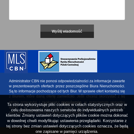
Administrator CBN nie ponosi odpowiedzialności za informacje zawarte
w prezentowanych ofertach przez poszczególne Biura Nieruchomości.
Są to informacje pochodzące od tych Biur. W sprawie ofert kontaktuj się
z Biurem, które daną ofertę zamieściło. Jeśli chcesz skorzystać z tej
regulamin
strony przeczytaj i zaakceptuj
, w przeciwnym wypadku
Ta strona wykorzystuje pliki cookies w celach statystycznych oraz w
wyjdź z tej strony. Jeśli chcesz wysłać informację do Administratora
celu dostosowania naszych serwisów do indywidualnych potrzeb
sieci MLS CBN skorzystaj z formularza poniżej.
klientów. Zmiany ustawień dotyczących plików cookie można dokonać
w dowolnej chwili modyfikując ustawienia przeglądarki. Korzystanie z
tej strony bez zmian ustawień dotyczących cookies oznacza, że będą
one zapisane w pamięci urządzenia.