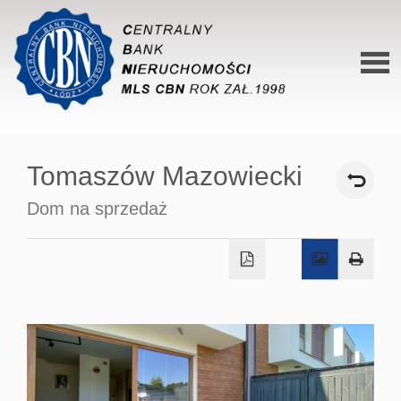
Stron
główn
Tomaszów Mazowiecki
O siec
Dom na sprzedaż
Ofert
Mieszk
Domy
Dzialk
Lokal