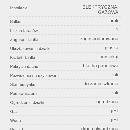
ELEKTRYCZNA,
Instalacje
GAZOWA
brak
Balkon
1
Liczba tarasów
zagospodarowana
Zagosp. działki
płaska
Ukształtowanie działki
prostokąt
Kształt działki
blacha panelowa
Pokrycie dachu
tak
Pozwolenie na użytkowanie
do zamieszkania
Stan budynku
tak
Podpiwniczenie
ogrodzona
Ogrodzenie działki
jest
Gaz
jest
Woda
droga utwardzona
Dojazd