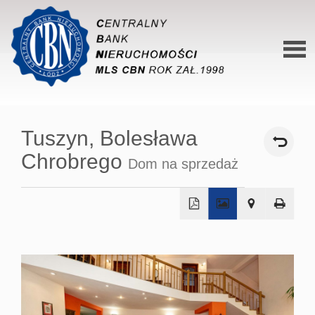
Stron
główn
Tuszyn,
Bolesława
O siec
Chrobrego
Dom na sprzedaż
Ofert
Mieszk
Domy
+
−
Dzialk
Lokal