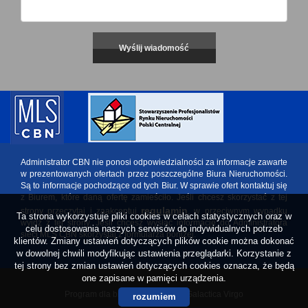
Administrator CBN nie ponosi odpowiedzialności za informacje zawarte
w prezentowanych ofertach przez poszczególne Biura Nieruchomości.
Są to informacje pochodzące od tych Biur. W sprawie ofert kontaktuj się
z Biurem, które daną ofertę zamieściło. Jeśli chcesz skorzystać z tej
regulamin
strony przeczytaj i zaakceptuj
, w przeciwnym wypadku
Ta strona wykorzystuje pliki cookies w celach statystycznych oraz w
wyjdź z tej strony. Jeśli chcesz wysłać informację do Administratora
celu dostosowania naszych serwisów do indywidualnych potrzeb
sieci MLS CBN skorzystaj z formularza poniżej.
klientów. Zmiany ustawień dotyczących plików cookie można dokonać
w dowolnej chwili modyfikując ustawienia przeglądarki. Korzystanie z
tej strony bez zmian ustawień dotyczących cookies oznacza, że będą
one zapisane w pamięci urządzenia.
Program dla biur nieruchomości
Galactica Virgo
rozumiem