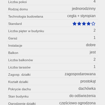
4
Liczba pokoi
jednorodzinny
Rodzaj domu
cegła + styropian
Technologia budowlana
Standard
2
Liczba pięter w budynku
1
Garaż
dobre
Instalacje
jest
Balkon
2
Liczba balkonów
1
Liczba tarasów
zagospodarowana
Zagosp. działki
prostokąt
Kształt działki
dachówka
Pokrycie dachu
do odświeżenia
Stan budynku
częściowo ogrodzona
Ogrodzenie działki