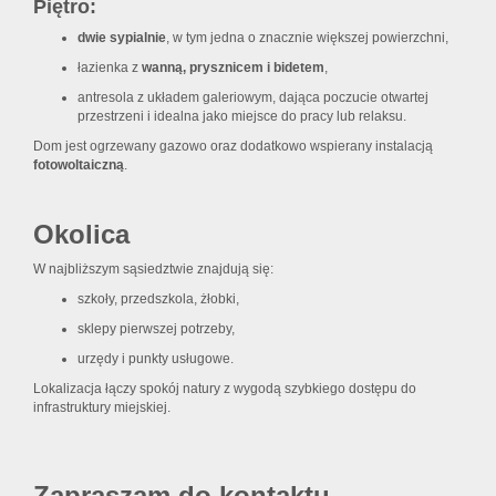
Piętro:
dwie sypialnie
, w tym jedna o znacznie większej powierzchni,
łazienka z
wanną, prysznicem i bidetem
,
antresola z układem galeriowym, dająca poczucie otwartej
przestrzeni i idealna jako miejsce do pracy lub relaksu.
Dom jest ogrzewany gazowo oraz dodatkowo wspierany instalacją
fotowoltaiczną
.
Okolica
W najbliższym sąsiedztwie znajdują się:
szkoły, przedszkola, żłobki,
sklepy pierwszej potrzeby,
urzędy i punkty usługowe.
Lokalizacja łączy spokój natury z wygodą szybkiego dostępu do
infrastruktury miejskiej.
Zapraszam do kontaktu