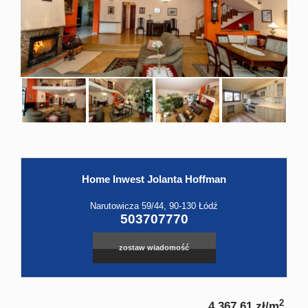
Hale
Obiekt
Kontak
Home Inwest Jolanta Hoffman
Leaflet
|
©
OpenStreetMap
contributors
Narutowicza 59/44, 90-130 Łódź
503707770
zostaw wiadomość
2
4 367,61 zł/m