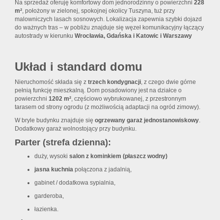
Na sprzedaż oferuję komfortowy dom jednorodzinny o powierzchni
228
m²
, położony w zielonej, spokojnej okolicy Tuszyna, tuż przy
malowniczych lasach sosnowych. Lokalizacja zapewnia szybki dojazd
do ważnych tras – w pobliżu znajduje się węzeł komunikacyjny łączący
autostrady w kierunku
Wrocławia, Gdańska i Katowic i Warszawy
Układ i standard domu
Nieruchomość składa się z
trzech kondygnacji
, z czego dwie górne
pełnią funkcję mieszkalną. Dom posadowiony jest na działce o
powierzchni
1202 m²
, częściowo wybrukowanej, z przestronnym
tarasem od strony ogrodu (z możliwością adaptacji na ogród zimowy).
W bryle budynku znajduje się
ogrzewany garaż jednostanowiskowy
.
Dodatkowy garaż wolnostojący przy budynku.
Parter (strefa dzienna):
duży, wysoki
salon z kominkiem (płaszcz wodny)
jasna kuchnia
połączona z jadalnią,
gabinet / dodatkowa sypialnia,
garderoba,
łazienka.