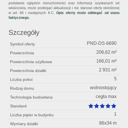
podstawie oględzin nieruchomości oraz informacji uzyskanych od
właściciela, może podlegać aktualizacji i nie stanowi oferty określonej
w art. 66 i następnych K.C.
Opis oferty może odbiegać od stanu
faktycznego.
Szczegóły
PND-DS-6690
Symbol oferty
206,62 m²
Powierzchnia
166,01 m²
Powierzchnia użytkowa
2 931 m²
Powierzchnia działki
5
Liczba pokoi
wolnostojący
Rodzaj domu
cegła max
Technologia budowlana
Standard
1
Liczba pięter w budynku
86x34 m
Wymiary działki