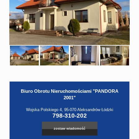
Hale
Obiekt
Kontak
Biuro Obrotu Nieruchomościami "PANDORA
Leaflet
|
©
OpenStreetMap
contributors
2001"
Wojska Polskiego 4, 95-070 Aleksandrów Łódzki
798-310-202
zostaw wiadomość