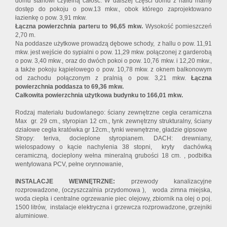
domu stanowi czytelną całość. W dalszej części domu z hallu mamy
dostęp do pokoju o pow.13 mkw., obok którego zaprojektowano
łazienkę o pow. 3,91 mkw.
Łączna powierzchnia parteru to 96,65 mkw.
Wysokość pomieszczeń
2,70 m.
Na poddasze użytkowe prowadzą dębowe schody, z hallu o pow. 11,91
mkw. jest wejście do sypialni o pow. 11,29 mkw. połączonej z garderobą
o pow. 3,40 mkw., oraz do dwóch pokoi o pow. 10,76 mkw. i 12,20 mkw.,
a także pokoju kąpielowego o pow. 10,78 mkw. z oknem balkonowym
od zachodu połączonym z pralnią o pow. 3,21 mkw.
Łączna
powierzchnia poddasza to 69,36 mkw.
Całkowita powierzchnia użytkowa budynku to 166,01 mkw.
Rodzaj materiału budowlanego: ściany zewnętrzne cegła ceramiczna
Max gr. 29 cm., styropian 12 cm., tynk zewnętrzny strukturalny, ściany
działowe cegła kratówka gr 12cm., tynki wewnętrzne, gładzie gipsowe
Stropy: teriva, docieplone styropianem. DACH: drewniany,
wielospadowy o kącie nachylenia 38 stopni, kryty dachówką
ceramiczną, docieplony wełna mineralną grubości 18 cm. , podbitka
wentylowana PCV, pełne orynnowanie,
INSTALACJE WEWNĘTRZNE:
przewody kanalizacyjne
rozprowadzone, (oczyszczalnia przydomowa ),
woda zimna miejska,
woda ciepła i centralne ogrzewanie piec olejowy, zbiornik na olej o poj.
1500 litrów, instalacje elektryczna i grzewcza rozprowadzone, grzejniki
aluminiowe.