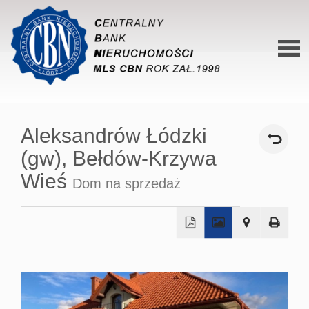
Stron
główn
Aleksandrów Łódzki
O siec
(gw),
Bełdów-Krzywa
Ofert
Wieś
Dom na sprzedaż
Mieszk
Domy
+
Dzialk
−
Lokal