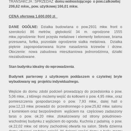
TRANSAKCJA : SPRZEDAŻ
domu wolnostojącego o pow.całkowitej
206,62 mkw., pow. użytkowej 166,01 mkw.
CENA ofertowa 1.600.000 zł
.
DANE OGÓLNE:
Działka budowlana o pow.2931 mkw. front o
szerokości 86 metrów, głębokość 34 m. ogrodzone 1555
mkw.,ogrodzenie: front przęsła metalowe i elementy betonowe, brama
przesuwna, furtka, pozostałe ogrodzenie siatka metalowa. Działka
pięknie zagospodarowana liczne nasadzenia krzewów i drzew.
Otoczenie: nowa zabudowa mieszkaniowa jednorodzinna, działki
niezabudowane.
Stan budynku idealny do wprowadzenia
.
Budynek parterowy z użytkowym poddaszem o czytelnej bryle
wybudowany wg projektu indywidualnego.
Wejście do domu zdobi podcień prowadzący do przedsionka o pow.
5,06 mkw., z którego możemy wejść do kotłowni o pow. 4,95 mkw., oraz
pomieszczenia gospodarczego o pow. 7,93 mkw., dalej hall o
pow.12,13 mkw. prowadzi do przestronnego o pow.25,82 mkw. salonu
z kominkiem oraz bezpośrednim wyjściem na częściowo zadaszony
taras o pow. ok.20 mkw. zlokalizowany od strony południowo-
wschodniej budynku z wyjściem do ogrodu. Kuchnia z jadalnią o pow.
ok.22,02 mkw. od strony zachodniej otwarta na salon. Strefa dzienna