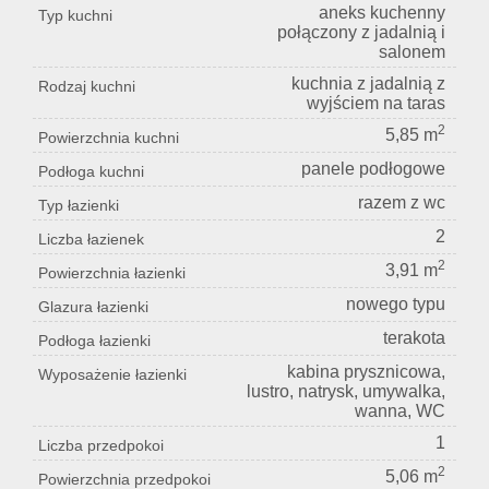
aneks kuchenny
Typ kuchni
połączony z jadalnią i
salonem
kuchnia z jadalnią z
Rodzaj kuchni
wyjściem na taras
2
5,85 m
Powierzchnia kuchni
panele podłogowe
Podłoga kuchni
razem z wc
Typ łazienki
2
Liczba łazienek
2
3,91 m
Powierzchnia łazienki
nowego typu
Glazura łazienki
terakota
Podłoga łazienki
kabina prysznicowa,
Wyposażenie łazienki
lustro, natrysk, umywalka,
wanna, WC
1
Liczba przedpokoi
2
5,06 m
Powierzchnia przedpokoi