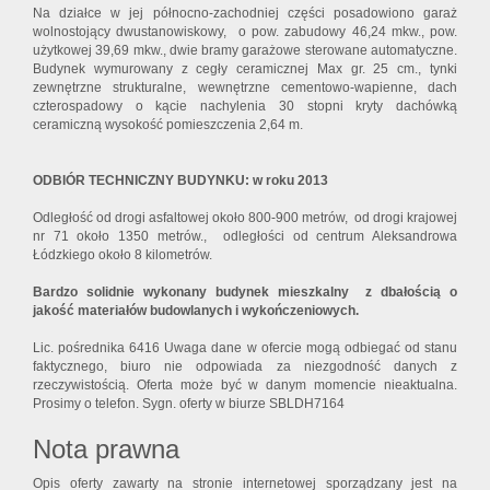
Na działce w jej północno-zachodniej części posadowiono garaż
wolnostojący dwustanowiskowy, o pow. zabudowy 46,24 mkw., pow.
użytkowej 39,69 mkw., dwie bramy garażowe sterowane automatyczne.
Budynek wymurowany z cegły ceramicznej Max gr. 25 cm., tynki
zewnętrzne strukturalne, wewnętrzne cementowo-wapienne, dach
czterospadowy o kącie nachylenia 30 stopni kryty dachówką
ceramiczną wysokość pomieszczenia 2,64 m.
ODBIÓR TECHNICZNY BUDYNKU: w roku 2013
Odległość od drogi asfaltowej około 800-900 metrów, od drogi krajowej
nr 71 około 1350 metrów., odległości od centrum Aleksandrowa
Łódzkiego około 8 kilometrów.
Bardzo solidnie wykonany budynek mieszkalny z dbałością o
jakość materiałów budowlanych i wykończeniowych.
Lic. pośrednika 6416 Uwaga dane w ofercie mogą odbiegać od stanu
faktycznego, biuro nie odpowiada za niezgodność danych z
rzeczywistością. Oferta może być w danym momencie nieaktualna.
Prosimy o telefon. Sygn. oferty w biurze SBLDH7164
Nota prawna
Opis oferty zawarty na stronie internetowej sporządzany jest na