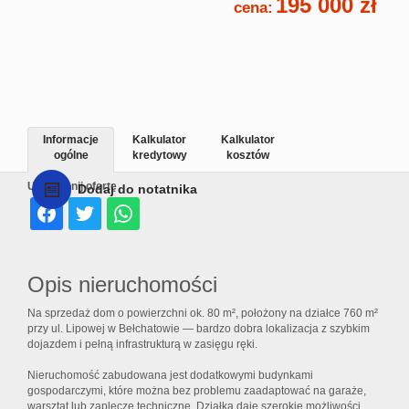
195 000 zł
cena:
Informacje
Kalkulator
Kalkulator
ogólne
kredytowy
kosztów
Udostępnij ofertę
Dodaj do notatnika
Opis nieruchomości
Na sprzedaż dom o powierzchni ok. 80 m², położony na działce 760 m²
przy ul. Lipowej w Bełchatowie — bardzo dobra lokalizacja z szybkim
dojazdem i pełną infrastrukturą w zasięgu ręki.
Nieruchomość zabudowana jest dodatkowymi budynkami
gospodarczymi, które można bez problemu zaadaptować na garaże,
warsztat lub zaplecze techniczne. Działka daje szerokie możliwości