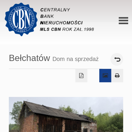
Stron
główn
Bełchatów
Dom na sprzedaż
O siec
Ofert
Mieszk
Domy
Dzialk
Lokal