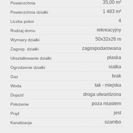
35,00 m²
Powierzchnia
1 483 m²
Powierzchnia działki
4
Liczba pokoi
rekreacyjny
Rodzaj domu
50x32x26 m
Wymiary działki
zagospodarowana
Zagosp. działki
płaska
Ukształtowanie działki
siatka
Ogrodzenie działki
brak
Gaz
tak - miejska
Woda
droga utwardzona
Dojazd
poza miastem
Położenie
jest
Prąd
szambo
Kanalizacja