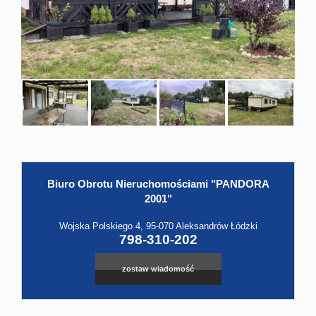
Hale
Obiekt
Kontak
Biuro Obrotu Nieruchomościami "PANDORA
Leaflet
|
©
OpenStreetMap
contributors
2001"
Wojska Polskiego 4, 95-070 Aleksandrów Łódzki
798-310-202
zostaw wiadomość