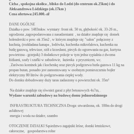
Cicha , spokojna okolica , blisko do Łodzi (do centrum ok.25km) i do
Aleksandrowa Łódzkiego (ok.17km )
Cena ofertowa:245.000.-zł/
DANE OGÓLNE
Działka o pow. 1483mkw. wymiary: front ok. 50 m, głębokość ok. 33-26 m.,
ogrodzona ,zagospodarowana z nasadzeniami , na działce znajduje się domek
holenderski o pow. ok 35m2
, w którym znajduje się:
"
salon" połączony z
kuchnią, (rozkładana kanapa , lodówka, kuchenka mikrofalowa, kuchenka na
butlę gazową, telewizor, stół z krzesłami, piecyk do ogrzewania na gaz, kurtyna
powietrzna - grzejnik) 3 dodatkowe pokoje w tym jedna sypialnia z dwoma
łóżkami, szafy i szafki w zabudowie, łazienka z prysznicem, wc.
. Zarówno kominek jak i kuchenkę oraz piecyk podgrzewa butla gazowa 11 kg na
propan butan, ponadto jest zamontowany w osobnym pomieszczeniu bojler
elektryczny 80 litrów do podgrzewania ciepłej wody.
Do domku dobudowany duży taras zadaszony o powierzchni ok. 35m²
Na działce znajduje się również garaż z płyt betonowych 4x7m,
.
Wydane warunki zabudowy na budowę domu jednorodzinnego
INFRASTRUKTURA TECHNICZNA Droga: utwardzona, ok. 100m do drogi
asfaltowej
energia i woda na działce, szambo
OTOCZENIE DZIAŁKI Sąsiedztwo zagajniki leśne, domki letniskowe,
całoroczne, gospodarstwa rolne