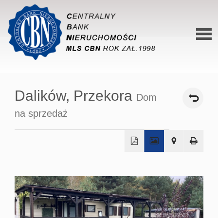
Stron
główn
Dalików,
Przekora
Dom
O siec
na sprzedaż
Ofert
Mieszk
Domy
+
−
Dzialk
Lokal