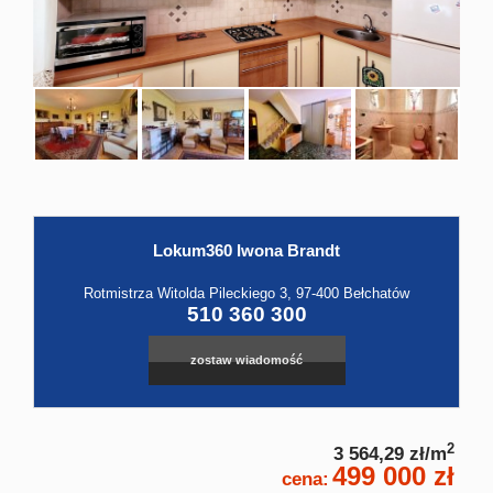
Hale
Obiekt
Kontak
Lokum360 Iwona Brandt
Leaflet
|
©
OpenStreetMap
contributors
Rotmistrza Witolda Pileckiego 3, 97-400 Bełchatów
510 360 300
zostaw wiadomość
2
3 564,29 zł/m
499 000 zł
cena: