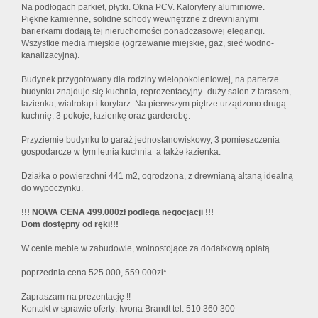
Na podłogach parkiet, płytki. Okna PCV. Kaloryfery aluminiowe.
Piękne kamienne, solidne schody wewnętrzne z drewnianymi
barierkami dodają tej nieruchomości ponadczasowej elegancji.
Wszystkie media miejskie (ogrzewanie miejskie, gaz, sieć wodno-
kanalizacyjna).
Budynek przygotowany dla rodziny wielopokoleniowej, na parterze
budynku znajduje się kuchnia, reprezentacyjny- duży salon z tarasem,
łazienka, wiatrołap i korytarz. Na pierwszym piętrze urządzono drugą
kuchnię, 3 pokoje, łazienkę oraz garderobę.
Przyziemie budynku to garaż jednostanowiskowy, 3 pomieszczenia
gospodarcze w tym letnia kuchnia a także łazienka.
Działka o powierzchni 441 m2, ogrodzona, z drewnianą altaną idealną
do wypoczynku.
!!! NOWA CENA 499.000zł podlega negocjacji !!!
Dom dostępny od ręki!!!
W cenie meble w zabudowie, wolnostojące za dodatkową opłatą.
poprzednia cena 525.000, 559.000zł*
Zapraszam na prezentację !!
Kontakt w sprawie oferty: Iwona Brandt tel. 510 360 300