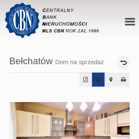
Stron
główn
Bełchatów
Dom na sprzedaż
O siec
Ofert
Mieszk
+
Domy
−
Dzialk
Lokal