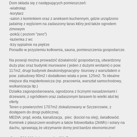
Dom składa się z następujących pomieszczeń:
-wiatrołap
-korytarz
-salon z kominkiem oraz z aneksem kuchennym, gdzie urządzono
jadalnię z wyjściem na zadaszony taras który jest także ogrodem
zimowym
-pokój ( poziom "zero")
-łazienka z wc
-trzy sypialnie na piętrze
Ponadto w przyziemiu kotłownia, sauna, pomieszczenia gospodarcze.
Na posesji można prowadzić działalność gospodarczą, utwardzony
duży plac oraz budynki murowane ( jeden z dużymi wrotami) o pow.
117m2, drugi budynek dwukondygnacyjny- biurowy z warsztatem o
pow. zabudowy 90m2 i dodatkowo wiata o pow. 125m2. To idealne
miejsce dla majsterkowicza (np. pracownia, warsztat samochodowy,
wulkanizacja itp.)
Działka zagospodarowana, ogrodzona z licznymi nasadzeniami i
drzewami, z ogródkiem oraz zadaszonym tarasem to wielki atut tej
oferty.
Teren o powierzchni 1707m2 zlokalizowany w Szczercowie, z
dostępem do drogi publicznej.
MEDIA: prąd, woda, kanalizacja, piec (kocioł na olej), światłowód.
Kominek z płaszczem wodnym a także fotowoltaika (2kWh) i solary na
dachu, sprawiają że utrzymanie domy jest bardzo ekonomiczne!