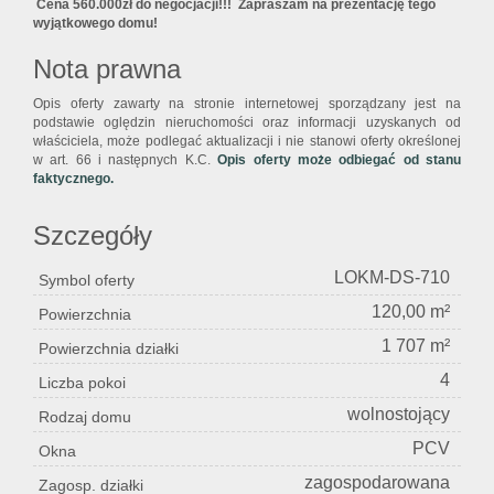
Cena 560.000zł do negocjacji!!! Zapraszam na prezentację tego
wyjątkowego domu!
Nota prawna
Opis oferty zawarty na stronie internetowej sporządzany jest na
podstawie oględzin nieruchomości oraz informacji uzyskanych od
właściciela, może podlegać aktualizacji i nie stanowi oferty określonej
w art. 66 i następnych K.C.
Opis oferty może odbiegać od stanu
faktycznego.
Szczegóły
LOKM-DS-710
Symbol oferty
120,00 m²
Powierzchnia
1 707 m²
Powierzchnia działki
4
Liczba pokoi
wolnostojący
Rodzaj domu
PCV
Okna
zagospodarowana
Zagosp. działki