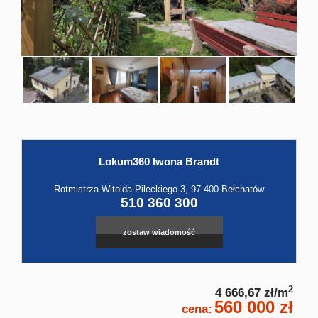
Hale
Obiekt
Kontak
Lokum360 Iwona Brandt
Leaflet
|
©
OpenStreetMap
contributors
Rotmistrza Witolda Pileckiego 3, 97-400 Bełchatów
510 360 300
zostaw wiadomość
2
4 666,67 zł/m
560 000 zł
cena: