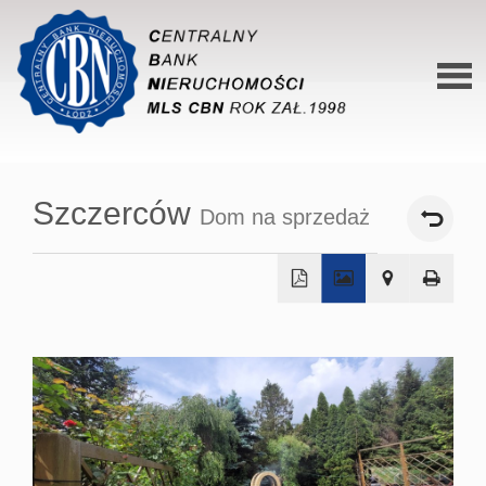
Stron
główn
Szczerców
Dom na sprzedaż
O siec
Ofert
Mieszk
+
Domy
−
Dzialk
Lokal