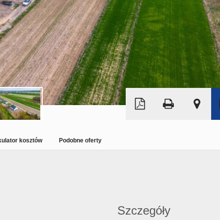
Leaflet
|
©
OpenStreetMap
kulator kosztów
Podobne oferty
Szczegóły