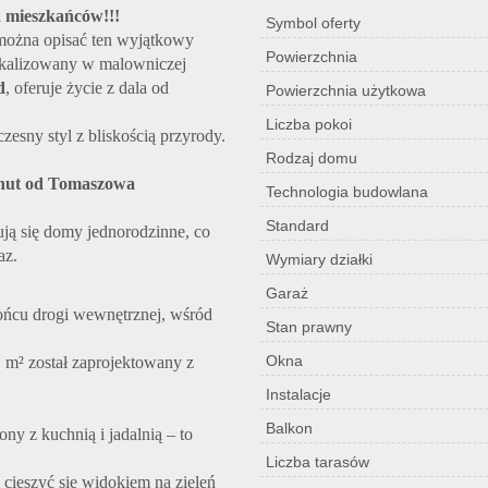
 mieszkańców!!!
Symbol oferty
 można opisać ten wyjątkowy
Powierzchnia
lokalizowany w malowniczej
d
, oferuje życie z dala od
Powierzchnia użytkowa
Liczba pokoi
zesny styl z bliskością przyrody.
Rodzaj domu
minut od Tomaszowa
Technologia budowlana
Standard
ują się domy jednorodzinne, co
az.
Wymiary działki
Garaż
ońcu drogi wewnętrznej, wśród
Stan prawny
Okna
m² został zaprojektowany z
Instalacje
Balkon
ny z kuchnią i jadalnią – to
Liczba tarasów
 cieszyć się widokiem na zieleń