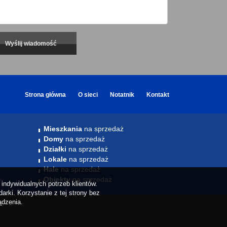
Strona główna
O sieci
Notatnik
Kontakt
Mieszkania
na sprzedaż
Domy
na sprzedaż
Działki
na sprzedaż
Lokale
na sprzedaż
Hale
na sprzedaż
Obiekty
na sprzedaż
indywidualnych potrzeb klientów.
rki. Korzystanie z tej strony bez
ądzenia.