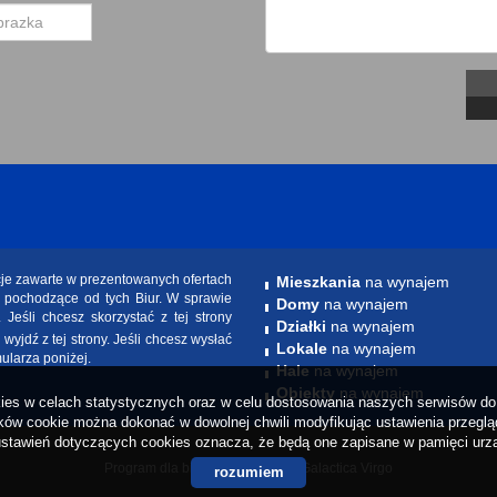
cje zawarte w prezentowanych ofertach
Mieszkania
na wynajem
e pochodzące od tych Biur. W sprawie
Domy
na wynajem
. Jeśli chcesz skorzystać z tej strony
Działki
na wynajem
yjdź z tej strony. Jeśli chcesz wysłać
Lokale
na wynajem
mularza poniżej.
Hale
na wynajem
Obiekty
na wynajem
okies w celach statystycznych oraz w celu dostosowania naszych serwisów do 
ów cookie można dokonać w dowolnej chwili modyfikując ustawienia przegląda
stawień dotyczących cookies oznacza, że będą one zapisane w pamięci urz
Program dla biur nieruchomości
Galactica Virgo
rozumiem