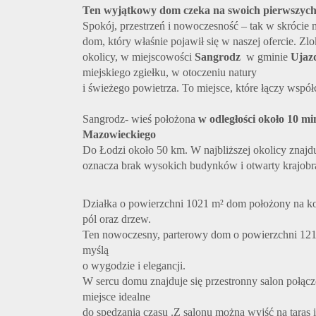
Ten wyjątkowy dom czeka na swoich pierwszych
Spokój, przestrzeń i nowoczesność – tak w skrócie
dom, który właśnie pojawił się w naszej ofercie. Z
okolicy, w miejscowości
Sangrodz
w gminie
Ujaz
miejskiego zgiełku, w otoczeniu natury
i świeżego powietrza. To miejsce, które łączy współc
Sangrodz- wieś położona
w odległości około 10 
Mazowieckiego
Do Łodzi około 50 km.
W najbliższej okolicy znajd
oznacza brak wysokich budynków i otwarty krajobr
Działka o powierzchni 1021 m² dom położony na k
pól oraz drzew.
Ten nowoczesny, parterowy dom o powierzchni 121 
myślą
o wygodzie i elegancji.
W sercu domu znajduje się przestronny salon połączo
miejsce idealne
do spędzania czasu .Z salonu można wyjść na taras i