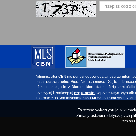
Administrator CBN nie ponosi odpowiedzialności za informa
przez poszczególne Biura Nieruchomości. Są to informacj
ofert kontaktuj się z Biurem, które daną ofertę zamieściło
regulamin
przeczytaj i zaakceptuj
, w przeciwnym wypadku w
informację do Administratora sieci MLS CBN skorzystaj z for
Ta strona wykorzystuje pliki co
Zmiany ustawień dotyczących plik
zmian u