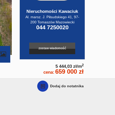
Nieruchomości Kawaciuk
Al. marsz. J. Piłsudskiego 41, 97-
200 Tomaszów Mazowiecki
044 7250020
zostaw wiadomość
contributors
2
5 444,03 zł/m
659 000 zł
cena:
Dodaj do notatnika