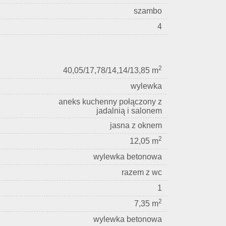
szambo
4
2
40,05/17,78/14,14/13,85 m
wylewka
aneks kuchenny połączony z
jadalnią i salonem
jasna z oknem
2
12,05 m
wylewka betonowa
razem z wc
1
2
7,35 m
wylewka betonowa