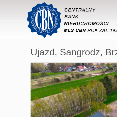
Ujazd,
Sangrodz,
Br
+
−