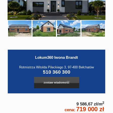
Hale
Obiekt
Kontak
Lokum360 Iwona Brandt
Leaflet
|
©
OpenStreetMap
contributors
Rotmistrza Witolda Pileckiego 3, 97-400 Bełchatów
510 360 300
zostaw wiadomość
2
9 586,67 zł/m
719 000 zł
cena: