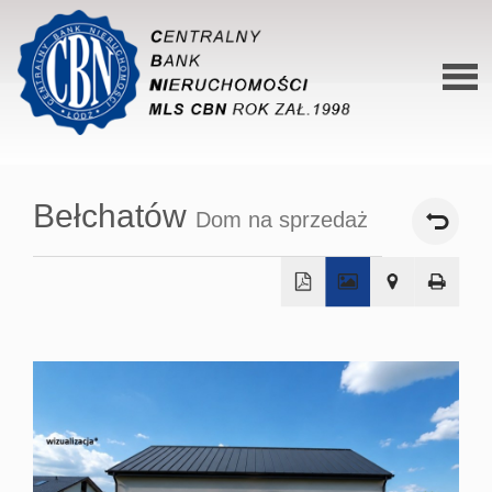
Stron
główn
Bełchatów
Dom na sprzedaż
O siec
Ofert
Mieszk
+
Domy
−
Dzialk
Lokal