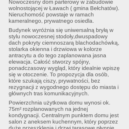
Nowoczesny dom parterowy w zabudowie
wolnostojącej w Ławach ( gmina Bełchatów).
Nieruchomość powstaje w ramach
kameralnego, prywatnego osiedla.
Budynek wyróżnia się uniwersalną bryłą w
stylu nowoczesnej stodoły,dwuspadowy
dach pokryty ciemnoszarą blachodachówką,
stolarka okienna i drzwiowa w kolorze
antracytu a do tego zaplanowana jasna
elewacja. Całość stworzy spójny,
ponadczasowy wygląd, który idealnie wpiszę
się w otoczenie. To propozycja dla osób,
które szukają ciszy, prywatności, bez
rezygnacji z wygodnego dostępu do miasta i
głównych tras komunikacyjnych.
Powierzchnia użytkowa domu wynosi ok.
75m² rozplanowanych na jednej
kondygnacji. Centralnym punktem domu jest
salon z aneksem kuchennym, który poprzez
duże przeszklenia i drzwi tarasowe płynnie