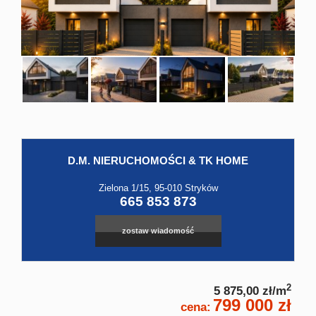
Hale
Obiekt
Kontak
D.M. NIERUCHOMOŚCI & TK HOME
Leaflet
|
©
OpenStreetMap
contributors
Zielona 1/15, 95-010 Stryków
665 853 873
zostaw wiadomość
2
5 875,00 zł/m
799 000 zł
cena: