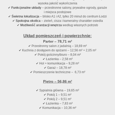
wysoka jakość wykończenia
✔
Funkcjonalne układy
– przestronne salony, prywatne ogrody, garaże
i miejsca postojowe
✔
Świetna lokalizacja
– blisko A1 i A2, tylko 20 minut do centrum Łodzi
✔
Spokojna okolica
– zieleń, cisza i kameralny charakter osiedla
✔
Możliwość aranżacji wnętrza
według własnych potrzeb
Układ pomieszczeń i powierzchnie:
Parter – 78,71 m²
✔ Przestronny salon z jadalnią – 18,69 m²
✔ Kuchnia z dostępem do spiżarni – 12,56 m² + 2,05 m²
✔ Pokój gościnny/biuro – 8,04 m²
✔ Łazienka – 2,58 m²
✔ Hol + komunikacja – 9,28 m²
✔ Garaż – 18,78 m²
✔ Pomieszczenie techniczne – 6,73 m²
Piętro – 56,86 m²
✔ Sypialnia główna – 19,65 m²
✔ Pokój 1 – 9,51 m²
✔ Pokój 2 – 9,51 m²
✔ Łazienka – 7,83 m²
✔ Komunikacja – 10,36 m²