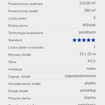
110,00 m²
Powierzchnia użytkowa
360 m²
Powierzchnia działki
5
Liczba pokoi
bliźniak
Rodzaj domu
porotherm
Technologia budowlana
Standard
1
Liczba pięter w budynku
15 x 25 m
Wymiary działki
PCV
Okna
nowe
Instalacje
zagospodarowana
Zagosp. działki
płaska
Ukształtowanie działki
prostokąt
Kształt działki
blacha
Pokrycie dachu
ogrodzona