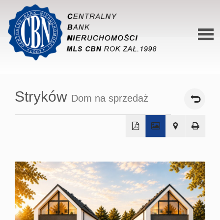
Stron
główn
Stryków
Dom na sprzedaż
O siec
Ofert
Mieszk
+
Domy
−
Dzialk
Lokal