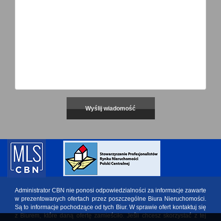
Administrator CBN nie ponosi odpowiedzialności za informacje zawarte
w prezentowanych ofertach przez poszczególne Biura Nieruchomości.
Są to informacje pochodzące od tych Biur. W sprawie ofert kontaktuj się
z Biurem, które daną ofertę zamieściło. Jeśli chcesz skorzystać z tej