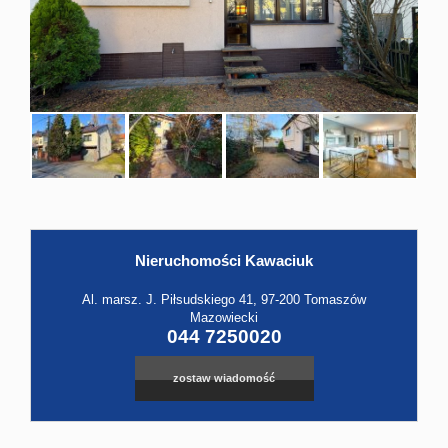
Hale
Obiekt
Kontak
Nieruchomości Kawaciuk
Leaflet
|
©
OpenStreetMap
contributors
Al. marsz. J. Piłsudskiego 41, 97-200 Tomaszów
Mazowiecki
044 7250020
zostaw wiadomość