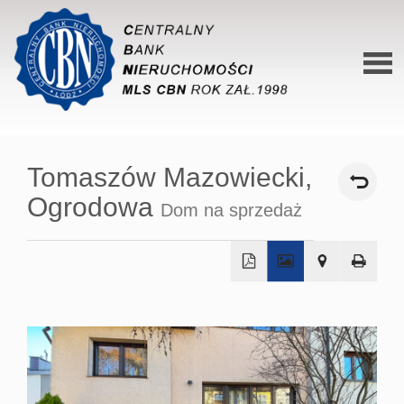
Stron
główn
Tomaszów Mazowiecki,
O siec
Ogrodowa
Dom na sprzedaż
Ofert
Mieszk
Domy
+
−
Dzialk
Lokal