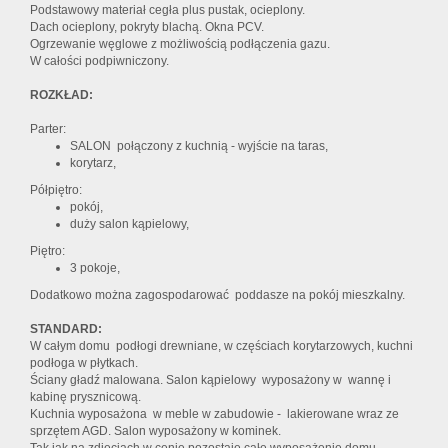
Podstawowy materiał cegła plus pustak, ocieplony.
Dach ocieplony, pokryty blachą. Okna PCV.
Ogrzewanie węglowe z możliwością podłączenia gazu.
W całości podpiwniczony.
ROZKŁAD:
Parter:
SALON połączony z kuchnią - wyjście na taras,
korytarz,
Półpiętro:
pokój,
duży salon kąpielowy,
Piętro:
3 pokoje,
Dodatkowo można zagospodarować poddasze na pokój mieszkalny.
STANDARD:
W całym domu podłogi drewniane, w częściach korytarzowych, kuchni
podłoga w płytkach.
Ściany gładź malowana. Salon kąpielowy wyposażony w wannę i
kabinę prysznicową.
Kuchnia wyposażona w meble w zabudowie - lakierowane wraz ze
sprzętem AGD. Salon wyposażony w kominek.