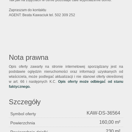
Tak jak na zdjęciach w cenie pozostaje całe wyposażenie domu.
Zapraszam do kontaktu
AGENT: Beata Kawaciuk tel. 502 309 252
Nota prawna
Opis oferty zawarty na stronie internetowej sporządzany jest na
podstawie oględzin nieruchomości oraz informacji uzyskanych od
właściciela, może podlegać aktualizacji i nie stanowi oferty określonej
w art. 66 i następnych K.C.
Opis oferty może odbiegać od stanu
faktycznego.
Szczegóły
KAW-DS-36564
Symbol oferty
160,00 m²
Powierzchnia
230 m²