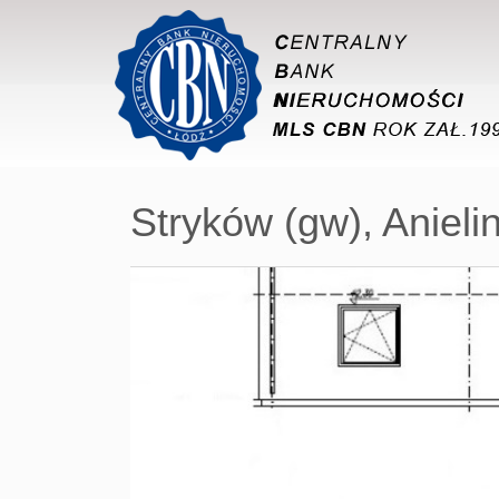
Stryków (gw),
Aniel
+
−