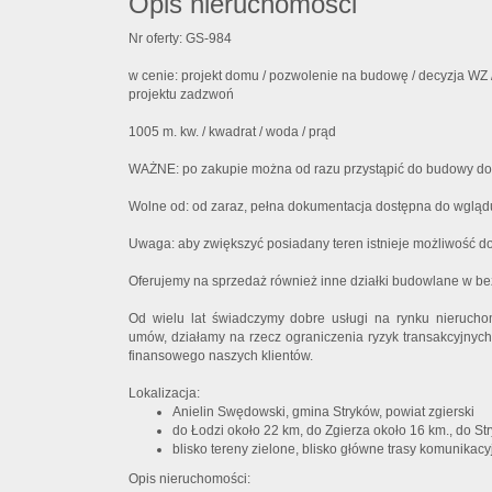
Opis nieruchomości
Nr oferty: GS-984
w cenie: projekt domu / pozwolenie na budowę / decyzja WZ / 
projektu zadzwoń
1005 m. kw. / kwadrat / woda / prąd
WAŻNE: po zakupie można od razu przystąpić do budowy d
Wolne od: od zaraz, pełna dokumentacja dostępna do wglądu
Uwaga: aby zwiększyć posiadany teren istnieje możliwość doku
Oferujemy na sprzedaż również inne działki budowlane w b
Od wielu lat świadczymy dobre usługi na rynku nieruch
umów, działamy na rzecz ograniczenia ryzyk transakcyjny
finansowego naszych klientów.
Lokalizacja:
Anielin Swędowski, gmina Stryków, powiat zgierski
do Łodzi około 22 km, do Zgierza około 16 km., do S
blisko tereny zielone, blisko główne trasy komunikacy
Opis nieruchomości: