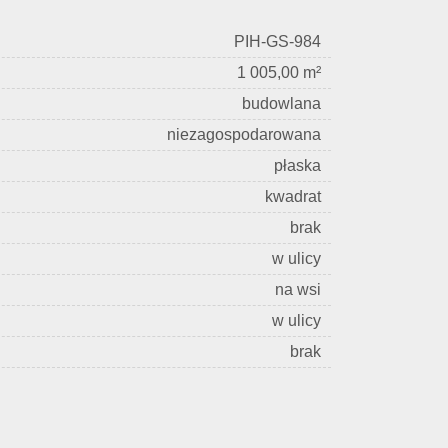
PIH-GS-984
1 005,00 m²
budowlana
niezagospodarowana
płaska
kwadrat
brak
w ulicy
na wsi
w ulicy
brak