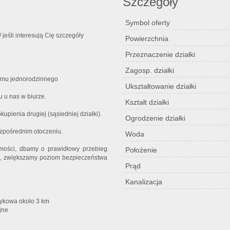
Szczegóły
Symbol oferty
jeśli interesują Cię szczegóły
Powierzchnia
Przeznaczenie działki
Zagosp. działki
omu jednorodzinnego
Ukształtowanie działki
 u nas w biurze.
Kształt działki
pienia drugiej (sąsiedniej działki).
Ogrodzenie działki
ezpośrednim otoczeniu.
Woda
omości, dbamy o prawidłowy przebieg
Położenie
ch, zwiększamy poziom bezpieczeństwa
Prąd
Kanalizacja
trykowa około 3 km
jne