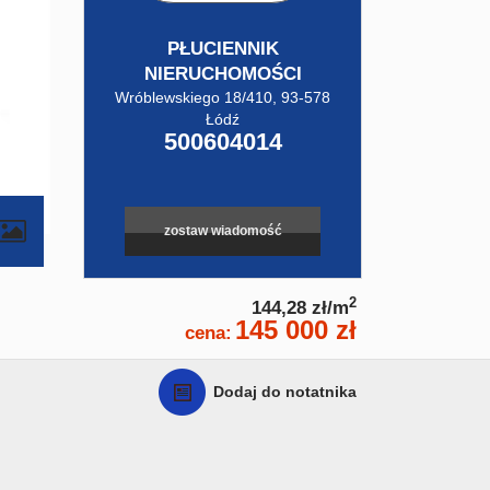
PŁUCIENNIK
NIERUCHOMOŚCI
Wróblewskiego 18/410, 93-578
Łódź
500604014
contributors
zostaw wiadomość
2
144,28 zł/m
145 000 zł
cena:
Dodaj do notatnika