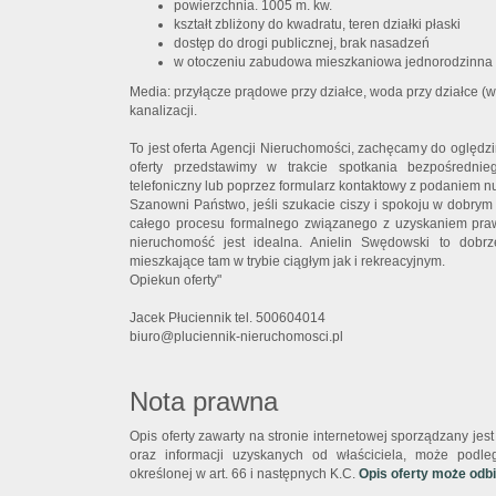
powierzchnia. 1005 m. kw.
kształt zbliżony do kwadratu, teren działki płaski
dostęp do drogi publicznej, brak nasadzeń
w otoczeniu zabudowa mieszkaniowa jednorodzinna
Media: przyłącze prądowe przy działce, woda przy działce (w
kanalizacji.
To jest oferta Agencji Nieruchomości, zachęcamy do oględz
oferty przedstawimy w trakcie spotkania bezpośrednie
telefoniczny lub poprzez formularz kontaktowy z podaniem n
Szanowni Państwo, jeśli szukacie ciszy i spokoju w dobrym 
całego procesu formalnego związanego z uzyskaniem pra
nieruchomość jest idealna. Anielin Swędowski to dobrz
mieszkające tam w trybie ciągłym jak i rekreacyjnym.
Opiekun oferty"
Jacek Płuciennik tel. 500604014
biuro@pluciennik-nieruchomosci.pl
Nota prawna
Opis oferty zawarty na stronie internetowej sporządzany je
oraz informacji uzyskanych od właściciela, może podlega
określonej w art. 66 i następnych K.C.
Opis oferty może odb