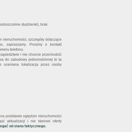
odoszczelne studzienki), brak
in nieruchomości, szczegóły dotyczące
go, zapraszamy. Prosimy o kontakt
umeru telefonu.
sąsiedztwie i nie chcecie przechodzić
wa do zabudowy jednorodzinnej to ta
e oceniana lokalizacja przez osoby
st na podstawie oględzin nieruchomości
ć aktualizacji i nie stanowi oferty
iegać od stanu faktycznego.