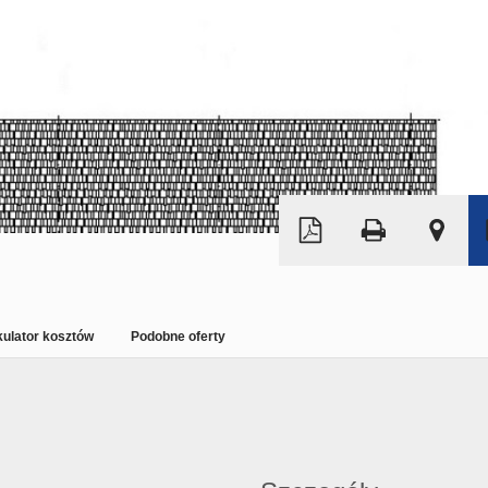
Leaflet
|
©
OpenStreetMap
kulator kosztów
Podobne oferty