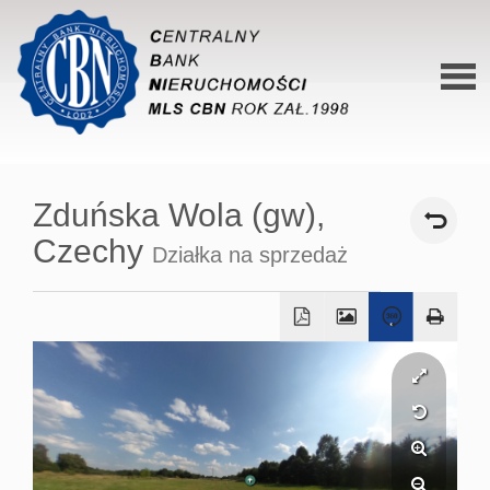
Stron
główn
Zduńska Wola (gw),
O siec
Czechy
Działka na sprzedaż
Ofert
Mieszk
Domy
Dzialk
Lokal