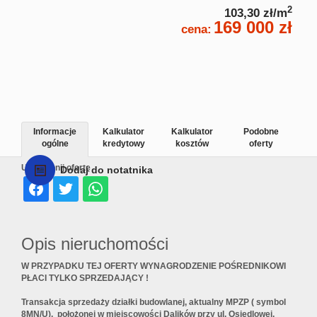
2
103,30 zł/m
169 000 zł
cena:
Informacje
Kalkulator
Kalkulator
Podobne
ogólne
kredytowy
kosztów
oferty
Udostępnij ofertę
Dodaj do notatnika
Opis nieruchomości
W PRZYPADKU TEJ OFERTY WYNAGRODZENIE POŚREDNIKOWI
PŁACI TYLKO SPRZEDAJĄCY !
Transakcja sprzedaży działki budowlanej, aktualny MPZP ( symbol
8MN/U), położonej w miejscowości Dalików przy ul. Osiedlowej,