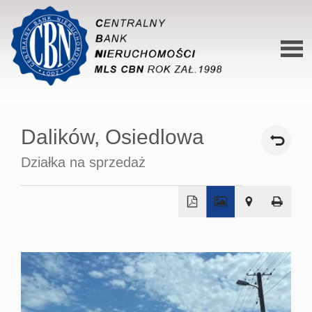
Stron
główn
Dalików,
Osiedlowa
O siec
Działka na sprzedaż
Ofert
Mieszk
Domy
+
−
Dzialk
Lokal