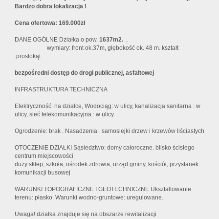
Bardzo dobra lokalizacja !
Cena ofertowa: 169.000zł
DANE OGÓLNE Działka o pow.
1637m2.
,
wymiary: front ok.37m, głębokość ok. 48 m. kształt
:prostokąt
bezpośredni dostęp do drogi publicznej, asfaltowej
INFRASTRUKTURA TECHNICZNA
Elektryczność: na działce, Wodociąg: w ulicy, kanalizacja sanitarna : w
ulicy, sieć telekomunikacyjna : w ulicy
Ogrodzenie: brak . Nasadzenia: samosiejki drzew i krzewów liściastych
OTOCZENIE DZIAŁKI Sąsiedztwo: domy całoroczne. blisko ścisłego
centrum miejscowości
duży sklep, szkoła, ośrodek zdrowia, urząd gminy, kościół, przystanek
komunikacji busowej
WARUNKI TOPOGRAFICZNE I GEOTECHNICZNE Ukształtowanie
terenu: płasko. Warunki wodno-gruntowe: uregulowane.
Uwaga! działka znajduje się na obszarze rewitalizacji