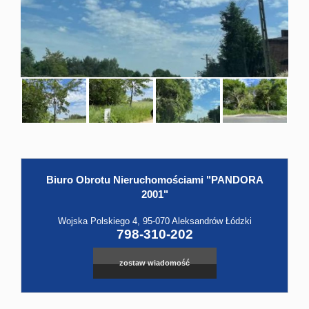
Hale
Obiekt
Kontak
Biuro Obrotu Nieruchomościami "PANDORA
Leaflet
|
©
OpenStreetMap
contributors
2001"
Wojska Polskiego 4, 95-070 Aleksandrów Łódzki
798-310-202
zostaw wiadomość