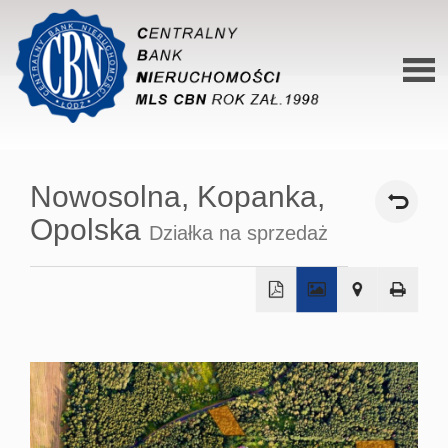
Stron
główn
Nowosolna,
Kopanka,
O siec
Opolska
Działka na sprzedaż
Ofert
Mieszk
Domy
+
−
Dzialk
Lokal