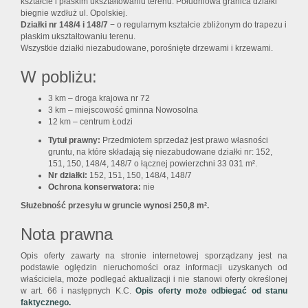
kształcie i płaskim ukształtowaniu terenu. Południowa granica działki
biegnie wzdłuż ul. Opolskiej.
Działki nr 148/4 i 148/7
− o regularnym kształcie zbliżonym do trapezu i
płaskim ukształtowaniu terenu.
Wszystkie działki niezabudowane, porośnięte drzewami i krzewami.
W pobliżu:
3 km – droga krajowa nr 72
3 km – miejscowość gminna Nowosolna
12 km – centrum Łodzi
Tytuł prawny:
Przedmiotem sprzedaż jest prawo własności
gruntu, na które składają się niezabudowane działki nr: 152,
151, 150, 148/4, 148/7 o łącznej powierzchni 33 031 m².
Nr działki:
152, 151, 150, 148/4, 148/7
Ochrona konserwatora:
nie
Służebność przesyłu w gruncie wynosi 250,8 m².
Nota prawna
Opis oferty zawarty na stronie internetowej sporządzany jest na
podstawie oględzin nieruchomości oraz informacji uzyskanych od
właściciela, może podlegać aktualizacji i nie stanowi oferty określonej
w art. 66 i następnych K.C.
Opis oferty może odbiegać od stanu
faktycznego.