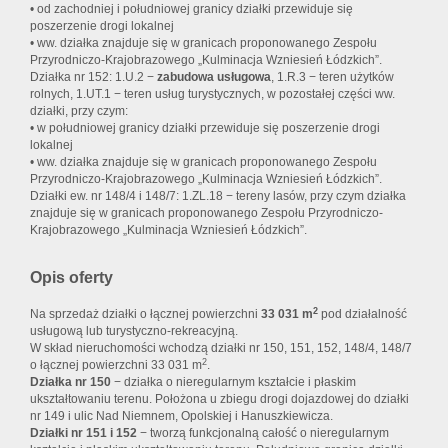
• od zachodniej i południowej granicy działki przewiduje się
poszerzenie drogi lokalnej
• ww. działka znajduje się w granicach proponowanego Zespołu
Przyrodniczo-Krajobrazowego „Kulminacja Wzniesień Łódzkich”.
Działka nr 152: 1.U.2 −
zabudowa usługowa
, 1.R.3 − teren użytków
rolnych, 1.UT.1 − teren usług turystycznych, w pozostałej części ww.
działki, przy czym:
• w południowej granicy działki przewiduje się poszerzenie drogi
lokalnej
• ww. działka znajduje się w granicach proponowanego Zespołu
Przyrodniczo-Krajobrazowego „Kulminacja Wzniesień Łódzkich”.
Działki ew. nr 148/4 i 148/7: 1.ZL.18 − tereny lasów, przy czym działka
znajduje się w granicach proponowanego Zespołu Przyrodniczo-
Krajobrazowego „Kulminacja Wzniesień Łódzkich”.
Opis oferty
2
Na sprzedaż działki o łącznej powierzchni
33 031 m
pod działalność
usługową lub turystyczno-rekreacyjną.
W skład nieruchomości wchodzą działki nr 150, 151, 152, 148/4, 148/7
2
o łącznej powierzchni 33 031 m
.
Działka nr 150
− działka o nieregularnym kształcie i płaskim
ukształtowaniu terenu. Położona u zbiegu drogi dojazdowej do działki
nr 149 i ulic Nad Niemnem, Opolskiej i Hanuszkiewicza.
Działki nr 151 i 152
− tworzą funkcjonalną całość o nieregularnym