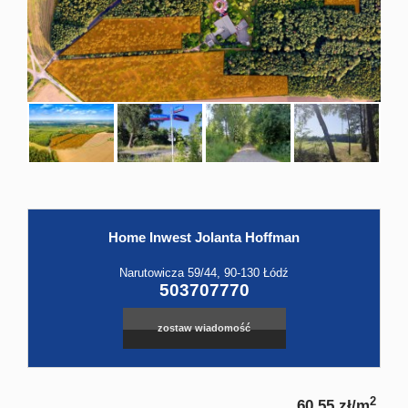
Hale
Obiekt
Kontak
Home Inwest Jolanta Hoffman
Leaflet
|
©
OpenStreetMap
contributors
Narutowicza 59/44, 90-130 Łódź
503707770
zostaw wiadomość
2
60,55 zł/m