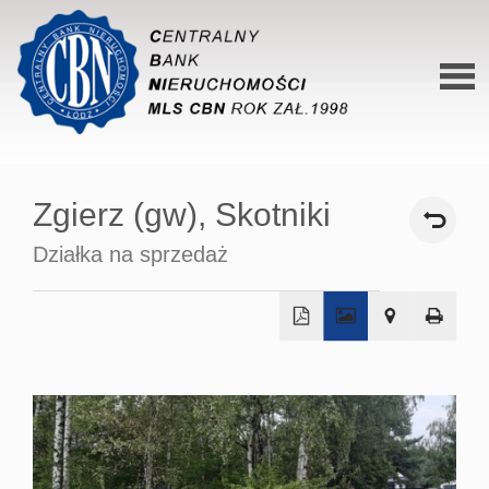
Stron
główn
Zgierz (gw),
Skotniki
O siec
Działka na sprzedaż
Ofert
Mieszk
Domy
+
−
Dzialk
Lokal