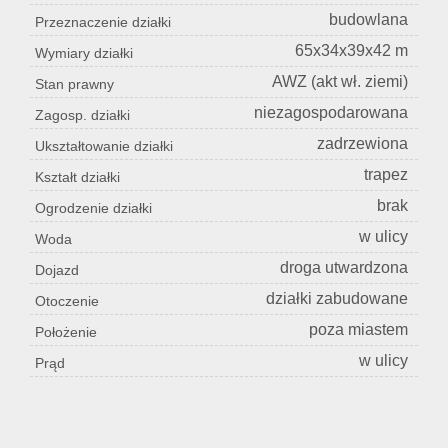
budowlana
Przeznaczenie działki
65x34x39x42 m
Wymiary działki
AWZ (akt wł. ziemi)
Stan prawny
niezagospodarowana
Zagosp. działki
zadrzewiona
Ukształtowanie działki
trapez
Kształt działki
brak
Ogrodzenie działki
w ulicy
Woda
droga utwardzona
Dojazd
działki zabudowane
Otoczenie
poza miastem
Położenie
w ulicy
Prąd