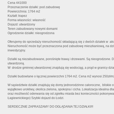
Cena 441000
Przeznaczenie działki: pod zabudowę
Powierzchnia: 1764 m2
Kształt: trapez
Forma własności: własność
Dojazd: utwardzony
Teren zabudowany nowymi domami
Ogrodzenie działki: nieogrodzona
Oferujemy do sprzedaży nieruchomość składającą się z dwóch działek w
atr
Nieruchomość może być przeznaczona pod zabudowę mieszkaniową, na dział
inwestycyjny.
Działki są niezabudowane, porośnięte trawą i drzewami. Są nieogrodzone. 
utwardzoną.
W drodze gminnej utwardzonej znajdują się wodociąg, a prąd w granicy dzia
Działki budowlane o łącznej powierzchni 1764 m2. Cena m2 wynosi 250zł/m2
W sąsiedztwie działki znajdują się domy jednorodzinne całoroczne, bliskie 
wyjątkowo urokliwy, okolica zielona, spokojna i cicha. Lokalizacja idealna dl
oraz możliwość oderwania się od zgiełku miasta bez konieczności pokonywan
Łagiewnickiego) Szybki dojazd do Łodzi.
SERDECZNIE ZAPRASZAMY DO OGLĄDANIA TEJ DZIAŁKI!!!