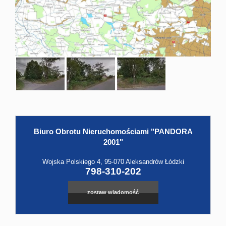
Hale
Obiekt
Kontak
Biuro Obrotu Nieruchomościami "PANDORA
Leaflet
|
©
OpenStreetMap
contributors
2001"
Wojska Polskiego 4, 95-070 Aleksandrów Łódzki
798-310-202
zostaw wiadomość