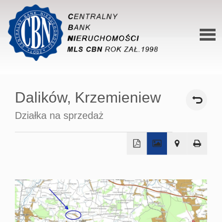
Stron
główn
Dalików,
Krzemieniew
O siec
Działka na sprzedaż
Ofert
Mieszk
Domy
+
−
Dzialk
Lokal