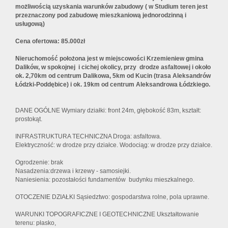
możliwością uzyskania warunków zabudowy ( w Studium teren jest
przeznaczony pod zabudowę mieszkaniową jednorodzinną i
usługową)
Cena ofertowa: 85.000zł
Nieruchomość położona jest w miejscowości Krzemieniew gmina
Dalików, w spokojnej i cichej okolicy, przy drodze asfaltowej i około
ok. 2,70km od centrum Dalikowa, 5km od Kucin (trasa Aleksandrów
Łódzki-Poddębice) i ok. 19km od centrum Aleksandrowa Łódzkiego.
DANE OGÓLNE Wymiary działki: front 24m, głębokość 83m, kształt:
prostokąt.
INFRASTRUKTURA TECHNICZNA Droga: asfaltowa.
Elektryczność: w drodze przy działce. Wodociąg: w drodze przy działce.
Ogrodzenie: brak
Nasadzenia:drzewa i krzewy - samosiejki.
Naniesienia: pozostałości fundamentów budynku mieszkalnego.
OTOCZENIE DZIAŁKI Sąsiedztwo: gospodarstwa rolne, pola uprawne.
WARUNKI TOPOGRAFICZNE I GEOTECHNICZNE Ukształtowanie
terenu: płasko,