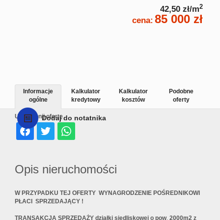
2
42,50 zł/m
85 000 zł
cena:
Informacje
Kalkulator
Kalkulator
Podobne
ogólne
kredytowy
kosztów
oferty
Udostępnij ofertę
Dodaj do notatnika
Opis nieruchomości
W PRZYPADKU TEJ OFERTY WYNAGRODZENIE POŚREDNIKOWI
PŁACI SPRZEDAJĄCY !
TRANSAKCJA SPRZEDAŻY
działki siedliskowej o pow
.
2000
m2 z