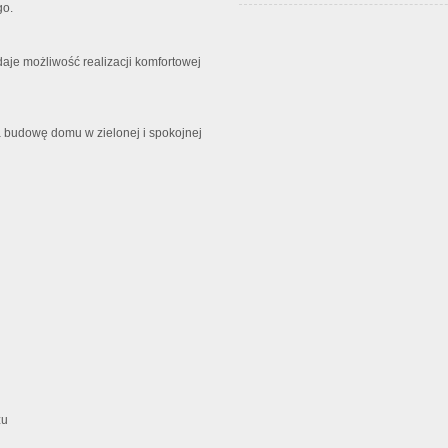
go.
aje możliwość realizacji komfortowej
 budowę domu w zielonej i spokojnej
żu