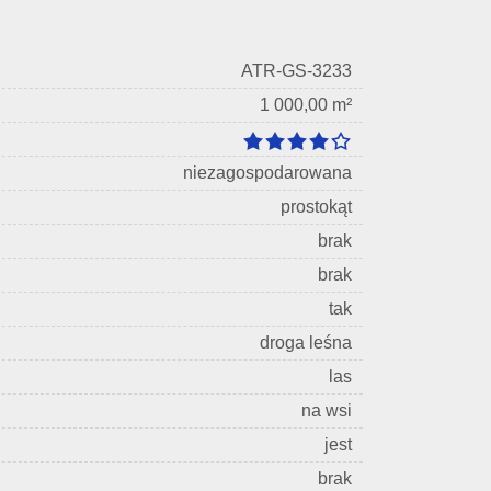
ATR-GS-3233
1 000,00 m²
niezagospodarowana
prostokąt
brak
brak
tak
droga leśna
las
na wsi
jest
brak