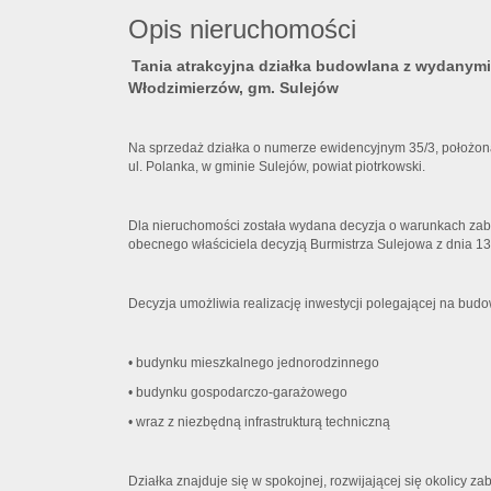
Opis nieruchomości
Tania atrakcyjna działka budowlana z wydanym
Włodzimierzów, gm. Sulejów
Na sprzedaż działka o numerze ewidencyjnym 35/3, położon
ul. Polanka, w gminie Sulejów, powiat piotrkowski.
Dla nieruchomości została wydana decyzja o warunkach zabu
obecnego właściciela decyzją Burmistrza Sulejowa z dnia 13
Decyzja umożliwia realizację inwestycji polegającej na budo
• budynku mieszkalnego jednorodzinnego
• budynku gospodarczo-garażowego
• wraz z niezbędną infrastrukturą techniczną
Działka znajduje się w spokojnej, rozwijającej się okolicy 