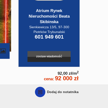
Atrium Rynek
Nieruchomości Beata
Skibinska
Sienkiewicza 13/5, 97-300
Piotrków Trybunalski
601 949 601
zostaw wiadomość
2
92,00 zł/m
92 000 zł
cena:
Dodaj do notatnika