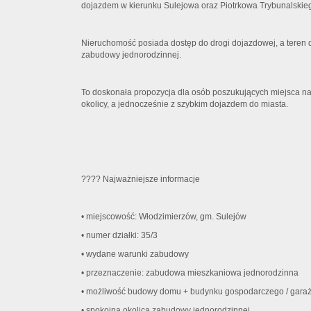
dojazdem w kierunku Sulejowa oraz Piotrkowa Trybunalskie
Nieruchomość posiada dostęp do drogi dojazdowej, a teren d
zabudowy jednorodzinnej.
To doskonała propozycja dla osób poszukujących miejsca na
okolicy, a jednocześnie z szybkim dojazdem do miasta.
???? Najważniejsze informacje
• miejscowość: Włodzimierzów, gm. Sulejów
• numer działki: 35/3
• wydane warunki zabudowy
• przeznaczenie: zabudowa mieszkaniowa jednorodzinna
• możliwość budowy domu + budynku gospodarczego / gara
• spokojna okolica zabudowy jednorodzinnej