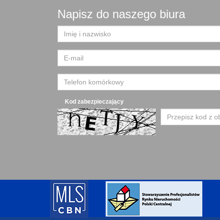
Napisz do naszego biura
Kod zabezpieczający