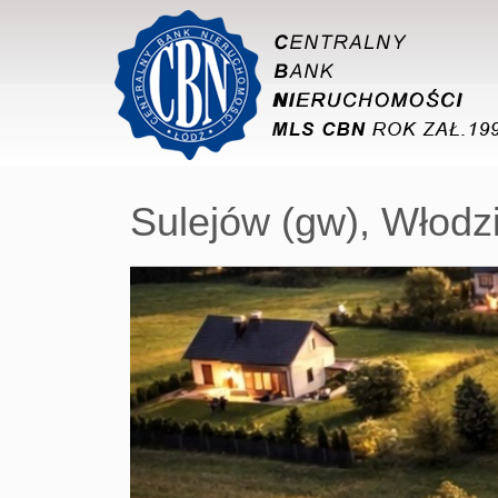
Sulejów (gw),
Włodz