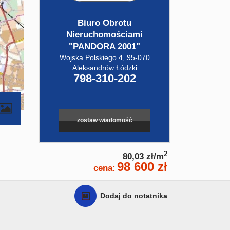
Biuro Obrotu
Nieruchomościami
"PANDORA 2001"
Wojska Polskiego 4, 95-070
Aleksandrów Łódzki
798-310-202
zostaw wiadomość
2
80,03 zł/m
98 600 zł
cena:
Dodaj do notatnika