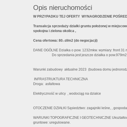
Opis nieruchomości
W PRZYPADKU TEJ OFERTY WYNAGRODZENIE POŚRED
Transakcja sprzedaży działki gruntu położonej w miejscow
spokojna i zielona okolica ,
Cena ofertowa: 80.-zł/m2 (do negocjacji)
DANE OGÓLNE Działka o pow. 1232mkw. wymiary: front 31 m
Do sprzedania jest jeszcze działka o pow.979m2
Warunki zabudowy aktualne 2023 (budowa domu jednorod
INFRASTRUKTURA TECHNICZNA
Droga: asfaltowa
Elektryczność w ulicy , wodociąg na działce
OTOCZENIE DZIAŁKI Sąsiedztwo: zagajniki leśne, , gospoda
WARUNKI TOPOGRAFICZNE I GEOTECHNICZNE Ukształtowani
gruntowe: uregulowane.