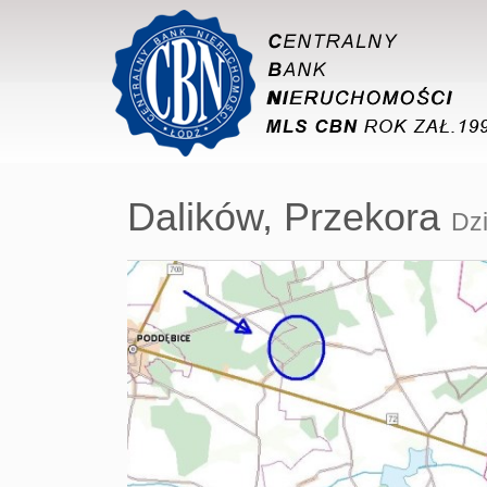
Dalików,
Przekora
Dz