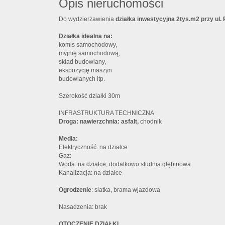
Opis nieruchomości
Do wydzierżawienia
działka inwestycyjna 2tys.m2 przy ul. 
Działka idealna na:
komis samochodowy,
myjnię samochodową,
skład budowlany,
ekspozycję maszyn
budowlanych itp.
Szerokość działki 30m
INFRASTRUKTURA TECHNICZNA
Droga: nawierzchnia: asfalt,
chodnik
Media:
Elektryczność: na działce
Gaz:
Woda: na działce, dodatkowo studnia głębinowa
Kanalizacja: na działce
Ogrodzenie
: siatka, brama wjazdowa
Nasadzenia: brak
OTOCZENIE DZIAŁKI