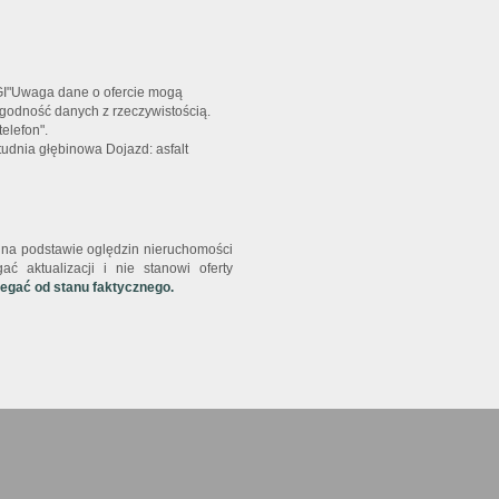
GI"Uwaga dane o ofercie mogą
zgodność danych z rzeczywistością.
elefon".
tudnia głębinowa Dojazd: asfalt
st na podstawie oględzin nieruchomości
ć aktualizacji i nie stanowi oferty
iegać od stanu faktycznego.