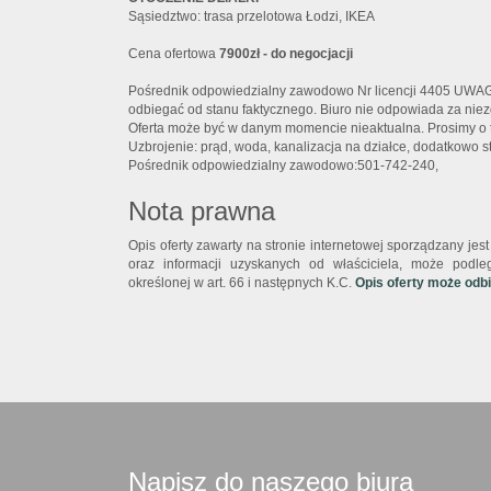
Sąsiedztwo: trasa przelotowa Łodzi, IKEA
Cena ofertowa
7900zł - do negocjacji
Pośrednik odpowiedzialny zawodowo Nr licencji 4405 UWA
odbiegać od stanu faktycznego. Biuro nie odpowiada za nie
Oferta może być w danym momencie nieaktualna. Prosimy o t
Uzbrojenie: prąd, woda, kanalizacja na działce, dodatkowo s
Pośrednik odpowiedzialny zawodowo:501-742-240,
Nota prawna
Opis oferty zawarty na stronie internetowej sporządzany je
oraz informacji uzyskanych od właściciela, może podlega
określonej w art. 66 i następnych K.C.
Opis oferty może odb
Napisz do naszego biura