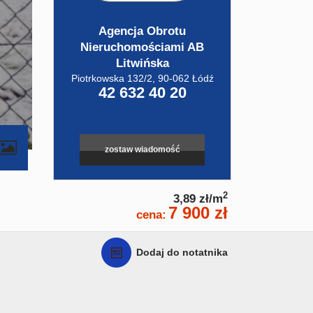
Agencja Obrotu
Nieruchomościami AB
Litwińska
Piotrkowska 132/2, 90-062 Łódź
42 632 40 20
zostaw wiadomość
2
3,89 zł/m
7 900 zł
cena:
Dodaj do notatnika