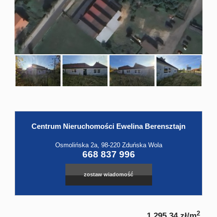
Hale
Obiekt
Kontak
Centrum Nieruchomości Ewelina Berensztajn
Leaflet
|
©
OpenStreetMap
contributors
Osmolińska 2a, 98-220 Zduńska Wola
668 837 996
zostaw wiadomość
2
1 295,34 zł/m