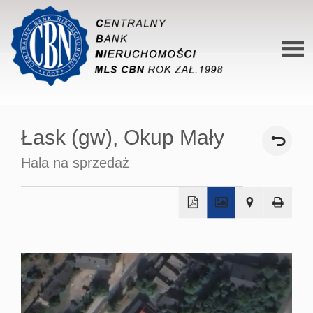
Stron
główn
Łask (gw),
Okup Mały
O siec
Hala na sprzedaż
Ofert
Mieszk
Domy
+
−
Dzialk
Lokal