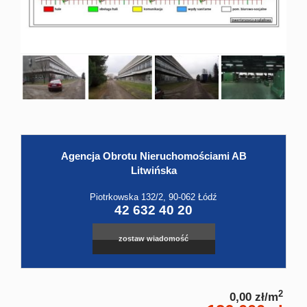
Hale
Obiekt
Kontak
Agencja Obrotu Nieruchomościami AB
Litwińska
Piotrkowska 132/2, 90-062 Łódź
42 632 40 20
zostaw wiadomość
2
0,00 zł/m