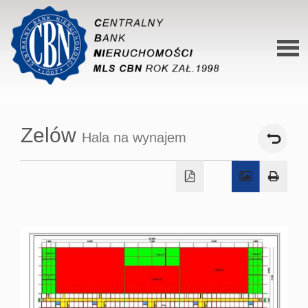
Stron
główn
Zelów
Hala na wynajem
O siec
Ofert
Mieszk
Domy
Dzialk
Lokal