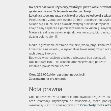
Na sprzedaż lokal użytkowy, w którym przez wiele prowadz
gastronomiczna. Ta legenda może być Twoja!!!!
Lokal usytuowany przy ruchliwej drodze osiedlowej z wła
Powierzchnia zabudowy wynosi 104m2, powierzchnia użytk
Składa się z dużej sali z okazałą witryną oraz korytarzykiem i
znajdziemy zaplecze z pomieszczeniami na kuchnię, zmywal
Miejsce idealne na salon fryzjerski, kosmetyczny, biuro ubezp
dużym potencjałem!!!!
Media: ogrzewanie centralne miejskie, woda, prąd, kanalizac
Lokalizacja na osiedlu, w sąsiedztwie lokali usługowych or
ruch pieszy i kołowy.
Budynek własnościowy z księgą wieczystą bez obciążeń.
Rok budowy 1989 - do własnej aranżacji według potrzeb!
Działka o powierzchni 127m2.
Cena 229.000zł do rozsądnej negocjacji!!!!!!
Zapraszam na prezentację!
Nota prawna
Opis oferty zawarty na stronie internetowej sporządzany je
oraz informacji uzyskanych od właściciela, może podlega
określonej w art. 66 i następnych K.C.
Opis oferty może odb