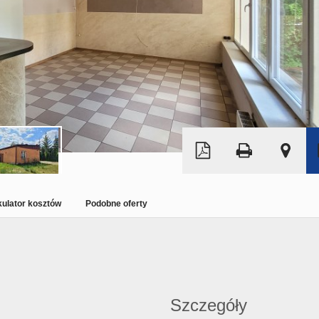
Leaflet
|
©
OpenStreetMap
kulator kosztów
Podobne oferty
Szczegóły