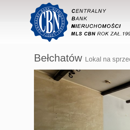
Bełchatów
Lokal na sprz
+
−