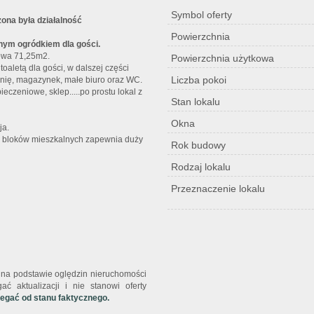
Symbol oferty
ona była działalność
Powierzchnia
snym ogródkiem dla gości.
owa 71,25m2.
Powierzchnia użytkowa
 toaletą dla gości, w dalszej części
Liczba pokoi
nię, magazynek, małe biuro oraz WC.
ieczeniowe, sklep.....po prostu lokal z
Stan lokalu
Okna
ja.
az bloków mieszkalnych zapewnia duży
Rok budowy
Rodzaj lokalu
Przeznaczenie lokalu
st na podstawie oględzin nieruchomości
ć aktualizacji i nie stanowi oferty
iegać od stanu faktycznego.