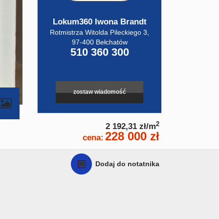
Lokum360 Iwona Brandt
Rotmistrza Witolda Pileckiego 3,
97-400 Bełchatów
510 360 300
zostaw wiadomość
contributors
2
2 192,31 zł/m
228 000 zł
cena:
Dodaj do notatnika