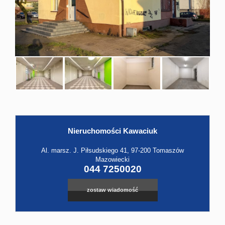
Hale
Obiekt
Kontak
Nieruchomości Kawaciuk
Leaflet
|
©
OpenStreetMap
contributors
Al. marsz. J. Piłsudskiego 41, 97-200 Tomaszów
Mazowiecki
044 7250020
zostaw wiadomość