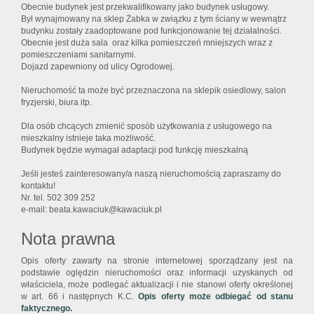
Obecnie budynek jest przekwalifikowany jako budynek usługowy.
Był wynajmowany na sklep Żabka w związku z tym ściany w wewnątrz
budynku zostały zaadoptowane pod funkcjonowanie tej działalności.
Obecnie jest duża sala oraz kilka pomieszczeń mniejszych wraz z
pomieszczeniami sanitarnymi.
Dojazd zapewniony od ulicy Ogrodowej.
Nieruchomość ta może być przeznaczona na sklepik osiedlowy, salon
fryzjerski, biura itp.
Dla osób chcących zmienić sposób użytkowania z usługowego na
mieszkalny istnieje taka możliwość.
Budynek będzie wymagał adaptacji pod funkcję mieszkalną
Jeśli jesteś zainteresowany/a naszą nieruchomością zapraszamy do
kontaktu!
Nr. tel. 502 309 252
e-mail: beata.kawaciuk@kawaciuk.pl
Nota prawna
Opis oferty zawarty na stronie internetowej sporządzany jest na
podstawie oględzin nieruchomości oraz informacji uzyskanych od
właściciela, może podlegać aktualizacji i nie stanowi oferty określonej
w art. 66 i następnych K.C.
Opis oferty może odbiegać od stanu
faktycznego.