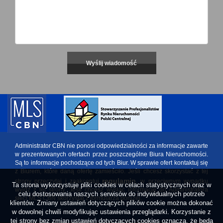
Administrator CBN nie ponosi odpowiedzialności za informacje zawarte
w prezentowanych ofertach przez poszczególne Biura Nieruchomości.
Są to informacje pochodzące od tych Biur. W sprawie ofert kontaktuj się
z Biurem, które daną ofertę zamieściło. Jeśli chcesz skorzystać z tej
regulamin
strony przeczytaj i zaakceptuj
, w przeciwnym wypadku
Ta strona wykorzystuje pliki cookies w celach statystycznych oraz w
wyjdź z tej strony. Jeśli chcesz wysłać informację do Administratora
celu dostosowania naszych serwisów do indywidualnych potrzeb
sieci MLS CBN skorzystaj z formularza poniżej.
klientów. Zmiany ustawień dotyczących plików cookie można dokonać
w dowolnej chwili modyfikując ustawienia przeglądarki. Korzystanie z
tej strony bez zmian ustawień dotyczących cookies oznacza, że będą