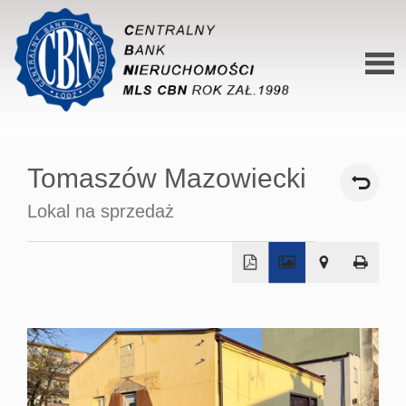
Stron
główn
Tomaszów Mazowiecki
O siec
Lokal na sprzedaż
Ofert
Mieszk
Domy
+
−
Dzialk
Lokal