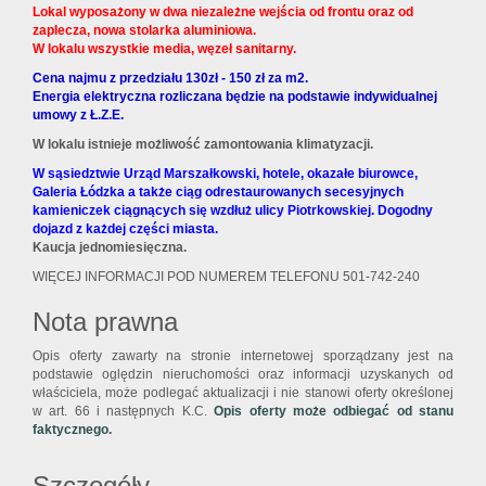
Lokal wyposażony w dwa niezależne wejścia od frontu oraz od
zaplecza, nowa stolarka aluminiowa.
W lokalu wszystkie media, węzeł sanitarny.
Cena najmu z przedziału 130zł - 150 zł za m2.
Energia elektryczna rozliczana będzie na podstawie indywidualnej
umowy z Ł.Z.E.
W lokalu istnieje możliwość zamontowania klimatyzacji.
W sąsiedztwie Urząd Marszałkowski, hotele, okazałe biurowce,
Galeria Łódzka a także ciąg odrestaurowanych secesyjnych
kamieniczek ciągnących się wzdłuż ulicy Piotrkowskiej. Dogodny
dojazd z każdej części miasta.
Kaucja jednomiesięczna.
WIĘCEJ INFORMACJI POD NUMEREM TELEFONU 501-742-240
Nota prawna
Opis oferty zawarty na stronie internetowej sporządzany jest na
podstawie oględzin nieruchomości oraz informacji uzyskanych od
właściciela, może podlegać aktualizacji i nie stanowi oferty określonej
w art. 66 i następnych K.C.
Opis oferty może odbiegać od stanu
faktycznego.
Szczegóły