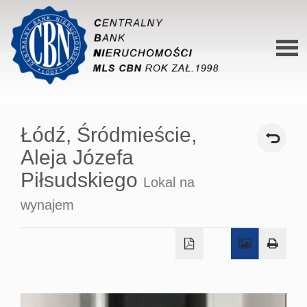
Stron
główn
Łódź,
Śródmieście,
O siec
Aleja Józefa
Ofert
Piłsudskiego
Lokal na
Mieszk
wynajem
Domy
Dzialk
Lokal