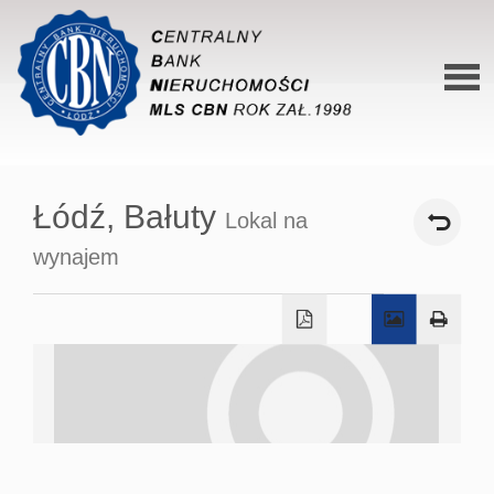
Stron
główn
Łódź,
Bałuty
Lokal na
O siec
wynajem
Ofert
Mieszk
Domy
Dzialk
Lokal