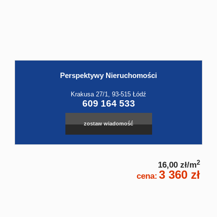
Hale
Obiekt
Kontak
Perspektywy Nieruchomości
Krakusa 27/1, 93-515 Łódź
609 164 533
zostaw wiadomość
2
16,00 zł/m
3 360 zł
cena: