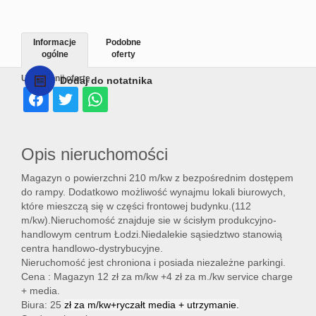
Informacje
Podobne
ogólne
oferty
Udostępnij ofertę
Dodaj do notatnika
Opis nieruchomości
Magazyn o powierzchni 210 m/kw z bezpośrednim dostępem
do rampy. Dodatkowo możliwość wynajmu lokali biurowych,
które mieszczą się w części frontowej budynku.(112
m/kw).Nieruchomość znajduje sie w ścisłym produkcyjno-
handlowym centrum Łodzi.Niedalekie sąsiedztwo stanowią
centra handlowo-dystrybucyjne.
Nieruchomość jest chroniona i posiada niezależne parkingi.
Cena : Magazyn 12 zł za m/kw +4 zł za m./kw service charge
+ media.
Biura: 25
zł za m/kw+ryczałt media + utrzymanie.