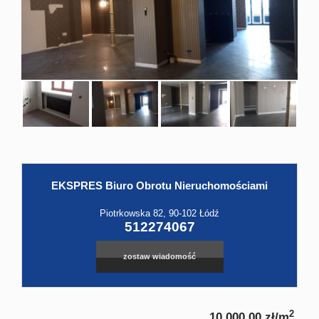
Hale
Obiekt
Kontak
EKSPRES Biuro Obrotu Nieruchomościami
Piotrkowska 82, 90-102 Łódź
512274067
zostaw wiadomość
2
10 000,00 zł/m