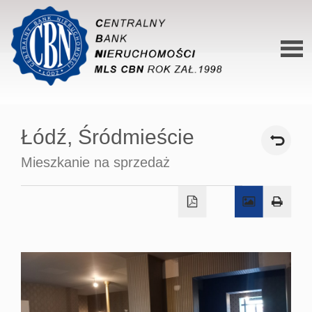
Stron
główn
Łódź,
Śródmieście
O siec
Mieszkanie na sprzedaż
Ofert
Mieszk
Domy
Dzialk
Lokal