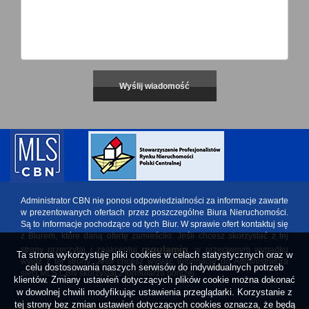
Administrator CBN nie ponosi odpowiedzialności za informacje zawarte
w prezentowanych ofertach przez poszczególne Biura Nieruchomości.
Są to informacje pochodzące od tych Biur. W sprawie ofert kontaktuj się
z Biurem, które daną ofertę zamieściło. Jeśli chcesz skorzystać z tej
regulamin
strony przeczytaj i zaakceptuj
, w przeciwnym wypadku
Ta strona wykorzystuje pliki cookies w celach statystycznych oraz w
wyjdź z tej strony. Jeśli chcesz wysłać informację do Administratora
celu dostosowania naszych serwisów do indywidualnych potrzeb
sieci MLS CBN skorzystaj z formularza poniżej.
klientów. Zmiany ustawień dotyczących plików cookie można dokonać
w dowolnej chwili modyfikując ustawienia przeglądarki. Korzystanie z
tej strony bez zmian ustawień dotyczących cookies oznacza, że będą