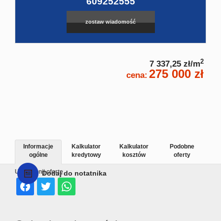
609252555
zostaw wiadomość
2
7 337,25 zł/m
275 000 zł
cena:
Informacje
Kalkulator
Kalkulator
Podobne
ogólne
kredytowy
kosztów
oferty
Udostępnij ofertę
Dodaj do notatnika