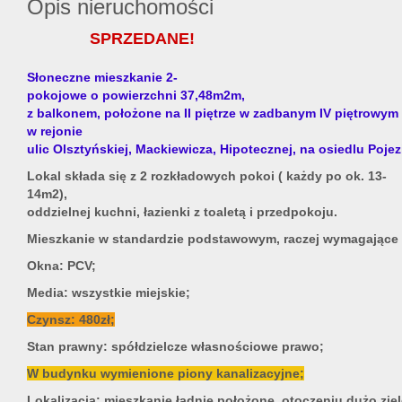
Opis nieruchomości
SPRZEDANE!
Słoneczne mieszkanie 2-
pokojowe o powierzchni 37,48m2m,
z balkonem, położone na II piętrze w zadbanym IV piętrowym
w rejonie
ulic Olsztyńskiej, Mackiewicza, Hipotecznej, na osiedlu Pojez
Lokal składa się z 2 rozkładowych pokoi ( każdy po ok. 13-
14m2),
oddzielnej kuchni, łazienki z toaletą i przedpokoju.
Mieszkanie w standardzie podstawowym, raczej wymagające
Okna: PCV;
Media: wszystkie miejskie;
Czynsz: 480zł;
Stan prawny: spółdzielcze własnościowe prawo;
W budynku wymienione piony kanalizacyjne;
Lokalizacja: mieszkanie ładnie położone, otoczeniu dużo ziel