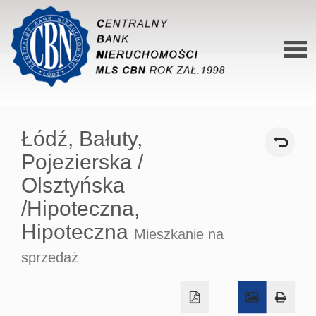
Stron
główn
Łódź,
Bałuty,
O siec
Pojezierska /
Ofert
Olsztyńska
Mieszk
/Hipoteczna,
Hipoteczna
Domy
Mieszkanie na
sprzedaż
Dzialk
Lokal