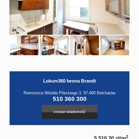
Hale
Obiekt
Kontak
Lokum360 Iwona Brandt
Leaflet
|
©
OpenStreetMap
contributors
Rotmistrza Witolda Pileckiego 3, 97-400 Bełchatów
510 360 300
zostaw wiadomość
2
5 510,20 zł/m