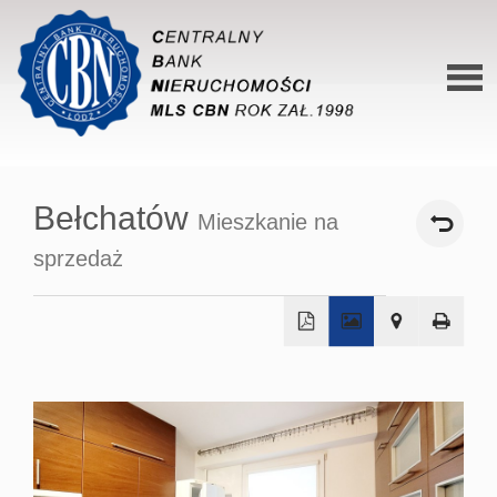
Stron
główn
Bełchatów
Mieszkanie na
O siec
sprzedaż
Ofert
Mieszk
Domy
+
−
Dzialk
Lokal