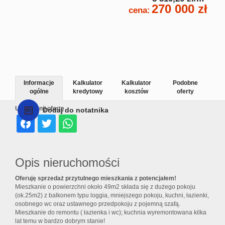
270 000 zł
cena:
Informacje
Kalkulator
Kalkulator
Podobne
ogólne
kredytowy
kosztów
oferty
Udostępnij ofertę
Dodaj do notatnika
Opis nieruchomości
Oferuję sprzedaż przytulnego mieszkania z potencjałem!
Mieszkanie o powierzchni około 49m2 składa się z dużego pokoju
(ok.25m2) z balkonem typu loggia, mniejszego pokoju, kuchni, łazienki,
osobnego wc oraz ustawnego przedpokoju z pojemną szafą.
Mieszkanie do remontu ( łazienka i wc); kuchnia wyremontowana kilka
lat temu w bardzo dobrym stanie!