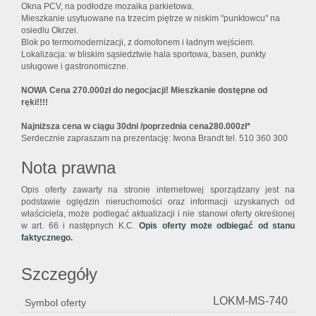
Okna PCV, na podłodze mozaika parkietowa.
Mieszkanie usytuowane na trzecim piętrze w niskim "punktowcu" na
osiedlu Okrzei.
Blok po termomodernizacji, z domofonem i ładnym wejściem.
Lokalizacja: w bliskim sąsiedztwie hala sportowa, basen, punkty
usługowe i gastronomiczne.
NOWA Cena 270.000zł do negocjacji! Mieszkanie dostępne od
ręki!!!!
Najniższa cena w ciągu 30dni /poprzednia cena280.000zł*
Serdecznie zapraszam na prezentację: Iwona Brandt tel. 510 360 300
Nota prawna
Opis oferty zawarty na stronie internetowej sporządzany jest na
podstawie oględzin nieruchomości oraz informacji uzyskanych od
właściciela, może podlegać aktualizacji i nie stanowi oferty określonej
w art. 66 i następnych K.C.
Opis oferty może odbiegać od stanu
faktycznego.
Szczegóły
LOKM-MS-740
Symbol oferty