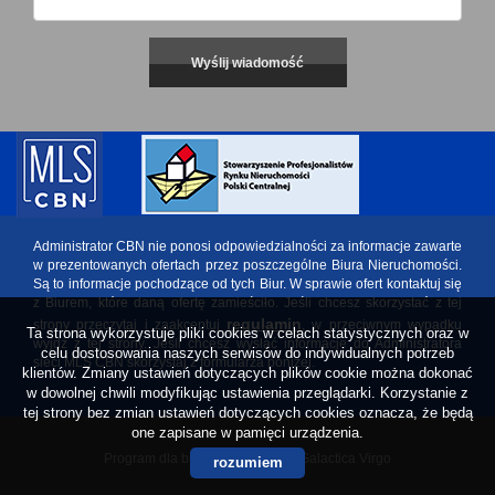
Administrator CBN nie ponosi odpowiedzialności za informacje zawarte
w prezentowanych ofertach przez poszczególne Biura Nieruchomości.
Są to informacje pochodzące od tych Biur. W sprawie ofert kontaktuj się
z Biurem, które daną ofertę zamieściło. Jeśli chcesz skorzystać z tej
regulamin
strony przeczytaj i zaakceptuj
, w przeciwnym wypadku
Ta strona wykorzystuje pliki cookies w celach statystycznych oraz w
wyjdź z tej strony. Jeśli chcesz wysłać informację do Administratora
celu dostosowania naszych serwisów do indywidualnych potrzeb
sieci MLS CBN skorzystaj z formularza poniżej.
klientów. Zmiany ustawień dotyczących plików cookie można dokonać
w dowolnej chwili modyfikując ustawienia przeglądarki. Korzystanie z
tej strony bez zmian ustawień dotyczących cookies oznacza, że będą
one zapisane w pamięci urządzenia.
Program dla biur nieruchomości
Galactica Virgo
rozumiem