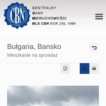
Stron
główn
Bułgaria,
Bansko
O siec
Mieszkanie na sprzedaż
Ofert
Mieszk
Domy
Dzialk
Lokal