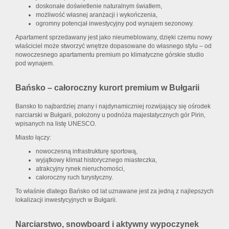
doskonałe doświetlenie naturalnym światłem,
możliwość własnej aranżacji i wykończenia,
ogromny potencjał inwestycyjny pod wynajem sezonowy.
Apartament sprzedawany jest jako nieumeblowany, dzięki czemu nowy
właściciel może stworzyć wnętrze dopasowane do własnego stylu – od
nowoczesnego apartamentu premium po klimatyczne górskie studio
pod wynajem.
Bańsko – całoroczny kurort premium w Bułgarii
Bansko to najbardziej znany i najdynamiczniej rozwijający się ośrodek
narciarski w Bułgarii, położony u podnóża majestatycznych gór Pirin,
wpisanych na listę UNESCO.
Miasto łączy:
nowoczesną infrastrukturę sportową,
wyjątkowy klimat historycznego miasteczka,
atrakcyjny rynek nieruchomości,
całoroczny ruch turystyczny.
To właśnie dlatego Bańsko od lat uznawane jest za jedną z najlepszych
lokalizacji inwestycyjnych w Bułgarii.
Narciarstwo, snowboard i aktywny wypoczynek