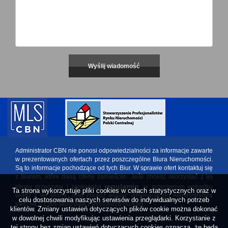
Administrator CBN nie ponosi odpowiedzialności za informacje zawarte
w prezentowanych ofertach przez poszczególne Biura Nieruchomości.
Są to informacje pochodzące od tych Biur. W sprawie ofert kontaktuj się
z Biurem, które daną ofertę zamieściło. Jeśli chcesz skorzystać z tej
regulamin
strony przeczytaj i zaakceptuj
, w przeciwnym wypadku
Ta strona wykorzystuje pliki cookies w celach statystycznych oraz w
wyjdź z tej strony. Jeśli chcesz wysłać informację do Administratora
celu dostosowania naszych serwisów do indywidualnych potrzeb
sieci MLS CBN skorzystaj z formularza poniżej.
klientów. Zmiany ustawień dotyczących plików cookie można dokonać
w dowolnej chwili modyfikując ustawienia przeglądarki. Korzystanie z
tej strony bez zmian ustawień dotyczących cookies oznacza, że będą