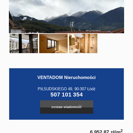
Hale
Obiekt
Kontak
VENTADOM Nieruchomości
PIŁSUDSKIEGO 49, 90-307 Łódź
507 101 354
zostaw wiadomość
2
6 952,87 zł/m