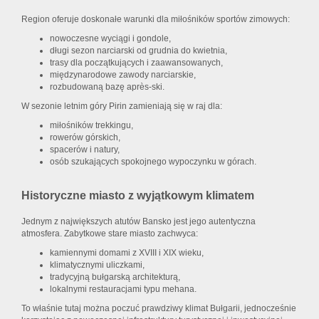
Region oferuje doskonałe warunki dla miłośników sportów zimowych:
nowoczesne wyciągi i gondole,
długi sezon narciarski od grudnia do kwietnia,
trasy dla początkujących i zaawansowanych,
międzynarodowe zawody narciarskie,
rozbudowaną bazę après-ski.
W sezonie letnim góry Pirin zamieniają się w raj dla:
miłośników trekkingu,
rowerów górskich,
spacerów i natury,
osób szukających spokojnego wypoczynku w górach.
Historyczne miasto z wyjątkowym klimatem
Jednym z największych atutów Bansko jest jego autentyczna
atmosfera. Zabytkowe stare miasto zachwyca:
kamiennymi domami z XVIII i XIX wieku,
klimatycznymi uliczkami,
tradycyjną bułgarską architekturą,
lokalnymi restauracjami typu mehana.
To właśnie tutaj można poczuć prawdziwy klimat Bułgarii, jednocześnie