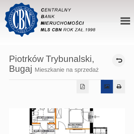
Stron
główn
Piotrków Trybunalski,
O siec
Bugaj
Mieszkanie na sprzedaż
Ofert
Mieszk
Domy
Dzialk
Lokal