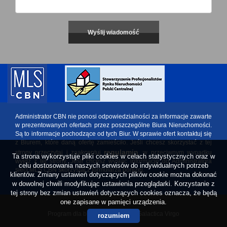
Administrator CBN nie ponosi odpowiedzialności za informacje zawarte
w prezentowanych ofertach przez poszczególne Biura Nieruchomości.
Są to informacje pochodzące od tych Biur. W sprawie ofert kontaktuj się
z Biurem, które daną ofertę zamieściło. Jeśli chcesz skorzystać z tej
regulamin
strony przeczytaj i zaakceptuj
, w przeciwnym wypadku
Ta strona wykorzystuje pliki cookies w celach statystycznych oraz w
wyjdź z tej strony. Jeśli chcesz wysłać informację do Administratora
celu dostosowania naszych serwisów do indywidualnych potrzeb
sieci MLS CBN skorzystaj z formularza poniżej.
klientów. Zmiany ustawień dotyczących plików cookie można dokonać
w dowolnej chwili modyfikując ustawienia przeglądarki. Korzystanie z
tej strony bez zmian ustawień dotyczących cookies oznacza, że będą
one zapisane w pamięci urządzenia.
Program dla biur nieruchomości
Galactica Virgo
rozumiem