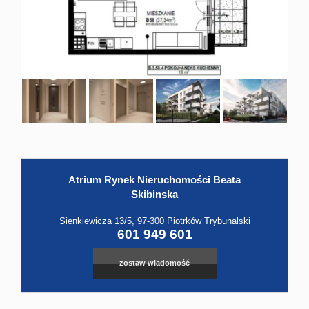
Hale
Obiekt
Kontak
Atrium Rynek Nieruchomości Beata
Skibinska
Sienkiewicza 13/5, 97-300 Piotrków Trybunalski
601 949 601
zostaw wiadomość