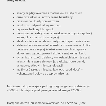
Atuty osiedla:
ściany między lokalowe z materiałów akustycznych
duże przeszklenia i nowoczesne balustrady
przestronne układy pomieszczeń
możliwość indywidualnej aranżacji
prywatne balkony lub ogródki
nowoczesne i estetyczne zaprojektowane części wspólne (
szczególna dbałość o szczegóły)
idealne miejsce do relaksu i aktywnego spędzania czasu.
stale rozbudowywana infrastruktura rowerowa – w okolicy
powstaje coraz więcej ścieżek rowerowych, co sprzyja
aktywnemu wypoczynkowi i ekologicznej komunikacji.
dynamiczny rozwój dzielnicy – w ostatnich latach ta część
miasta intensywnie się rozwija, zyskując nowe punkty
usługowe, sklepy i miejsca rekreacji.
możliwość zakupu mieszkania w opcji „pod klucz” –
wykończone i gotowe do wprowadzenia.
Możliwość zakupu miejsca parkingowego w garażu podziemnym
45000 zł lub miejsca postojowego zewnetrznego 27000 zł
Dostępne do zakupu komórki lokatorskie: od 1,5m2 do 3,3m2