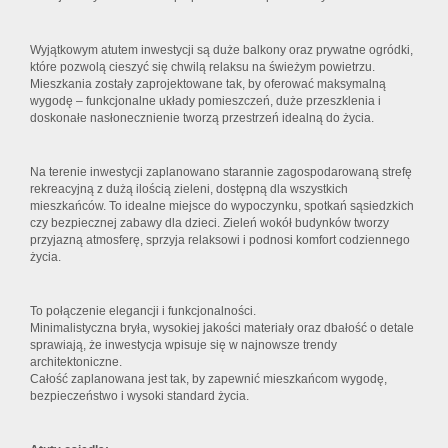
Wyjątkowym atutem inwestycji są duże balkony oraz prywatne ogródki,
które pozwolą cieszyć się chwilą relaksu na świeżym powietrzu.
Mieszkania zostały zaprojektowane tak, by oferować maksymalną
wygodę – funkcjonalne układy pomieszczeń, duże przeszklenia i
doskonałe nasłonecznienie tworzą przestrzeń idealną do życia.
Na terenie inwestycji zaplanowano starannie zagospodarowaną strefę
rekreacyjną z dużą ilością zieleni, dostępną dla wszystkich
mieszkańców. To idealne miejsce do wypoczynku, spotkań sąsiedzkich
czy bezpiecznej zabawy dla dzieci. Zieleń wokół budynków tworzy
przyjazną atmosferę, sprzyja relaksowi i podnosi komfort codziennego
życia.
To połączenie elegancji i funkcjonalności.
Minimalistyczna bryła, wysokiej jakości materiały oraz dbałość o detale
sprawiają, że inwestycja wpisuje się w najnowsze trendy
architektoniczne.
Całość zaplanowana jest tak, by zapewnić mieszkańcom wygodę,
bezpieczeństwo i wysoki standard życia.