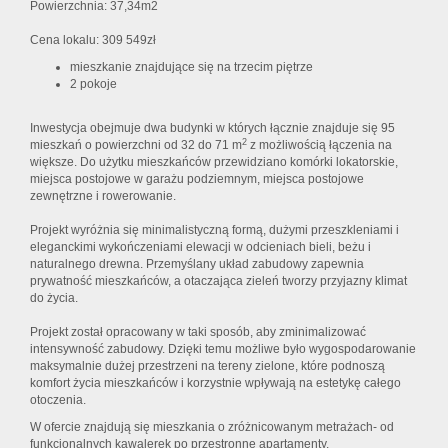
Powierzchnia: 37,34m2
Cena lokalu: 309 549zł
mieszkanie znajdujące się na trzecim piętrze
2 pokoje
Inwestycja obejmuje dwa budynki w których łącznie znajduje się 95
2
mieszkań o powierzchni od 32 do 71 m
z możliwością łączenia na
większe. Do użytku mieszkańców przewidziano komórki lokatorskie,
miejsca postojowe w garażu podziemnym, miejsca postojowe
zewnętrzne i rowerowanie.
Projekt wyróżnia się minimalistyczną formą, dużymi przeszkleniami i
eleganckimi wykończeniami elewacji w odcieniach bieli, beżu i
naturalnego drewna. Przemyślany układ zabudowy zapewnia
prywatność mieszkańców, a otaczająca zieleń tworzy przyjazny klimat
do życia.
Projekt został opracowany w taki sposób, aby zminimalizować
intensywność zabudowy. Dzięki temu możliwe było wygospodarowanie
maksymalnie dużej przestrzeni na tereny zielone, które podnoszą
komfort życia mieszkańców i korzystnie wpływają na estetykę całego
otoczenia.
W ofercie znajdują się mieszkania o zróżnicowanym metrażach- od
funkcjonalnych kawalerek po przestronne apartamenty.