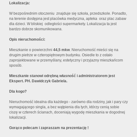
Lokalizacja:
W bezpośrednim otoczeniu znajduje się szkoła, przedszkole. Ponadto,
na terenie dostępna jest placówka medyczna, apteka oraz plac zabaw
dla dzieci. W bliskiej odległości supermarkety. Lokalizacja ta jest
bardzo dobrze skomunikowana.
Opis nieruchomości:
Mieszkanie o powierzchni
44,5 mkw
. Nieruchomość mieści się na
drugim pietrze w czteropiętrowym budynku. Osiedle to z ostało
zaprojektowane w przemyślany, estetyczny i przyjazny mieszkańcom
sposób.
Mieszkanie stanowi odrębną własność i administratorem jest
Ekspert. PH. Dawidczyk Gabriela.
Dla kogo?
Nieruchomość idealna dla każdego - zarówno dla rodziny, jak i pary czy
wymagającego singla, a bez wątpienia dla tych, którzy cenią sobie
ciszę w czterech ścianach, doceniają wygodę mieszkania w dogodnej
lokalizacji.
Gorąco polecam i zapraszam na prezentację !