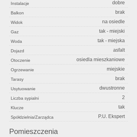
dobre
Instalacje
brak
Balkon
na osiedle
Widok
tak - miejski
Gaz
tak - miejska
Woda
asfalt
Dojazd
osiedla mieszkaniowe
Otoczenie
miejskie
Ogrzewanie
brak
Tarasy
dwustronne
Usytuowanie
2
Liczba sypialni
tak
Klucze
P.U. Ekspert
Spółdzielnia/Zarządca
Pomieszczenia