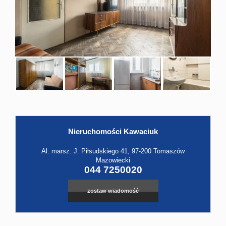
Hale
Obiekt
Kontak
Nieruchomości Kawaciuk
Leaflet
|
©
OpenStreetMap
contributors
Al. marsz. J. Piłsudskiego 41, 97-200 Tomaszów
Mazowiecki
044 7250020
zostaw wiadomość