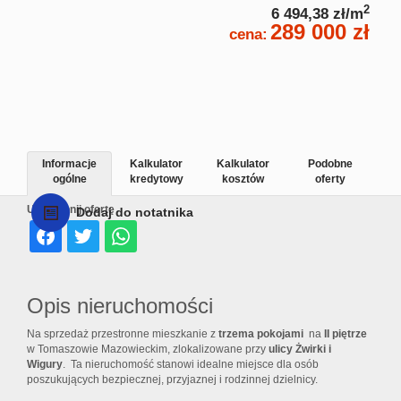
2
6 494,38 zł/m
289 000 zł
cena:
Informacje
Kalkulator
Kalkulator
Podobne
ogólne
kredytowy
kosztów
oferty
Udostępnij ofertę
Dodaj do notatnika
Opis nieruchomości
Na sprzedaż przestronne mieszkanie z
trzema pokojami
na
II piętrze
w Tomaszowie Mazowieckim, zlokalizowane przy
ulicy Żwirki i
Wigury
. Ta nieruchomość stanowi idealne miejsce dla osób
poszukujących bezpiecznej, przyjaznej i rodzinnej dzielnicy.