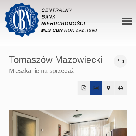
Stron
główn
Tomaszów Mazowiecki
O siec
Mieszkanie na sprzedaż
Ofert
Mieszk
Domy
+
−
Dzialk
Lokal