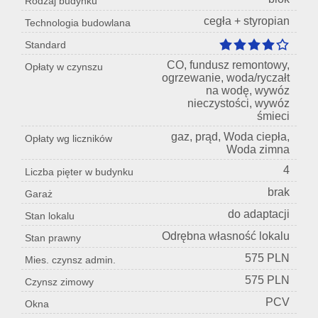
Rodzaj budynku
cegła + styropian
Technologia budowlana
Standard
CO, fundusz remontowy,
Opłaty w czynszu
ogrzewanie, woda/ryczałt
na wodę, wywóz
nieczystości, wywóz
śmieci
gaz, prąd, Woda ciepła,
Opłaty wg liczników
Woda zimna
4
Liczba pięter w budynku
brak
Garaż
do adaptacji
Stan lokalu
Odrębna własność lokalu
Stan prawny
575 PLN
Mies. czynsz admin.
575 PLN
Czynsz zimowy
PCV
Okna