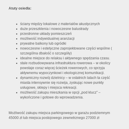
Atuty osiedla:
ściany między lokalowe z materiałów akustycznych
duże przeszklenia i nowoczesne balustrady
przestronne układy pomieszczeń
możliwość indywidualnej aranżacji
prywatne balkony lub ogródki
nowoczesne i estetyczne zaprojektowane części wspólne (
szczególna dbałość o szczegóły)
idealne miejsce do relaksu i aktywnego spędzania czasu.
stale rozbudowywana infrastruktura rowerowa – w okolicy
powstaje coraz więcej ścieżek rowerowych, co sprzyja
aktywnemu wypoczynkowi i ekologicznej komunikacji.
dynamiczny rozwój dzielnicy – w ostatnich latach ta część
miasta intensywnie się rozwija, zyskując nowe punkty
usługowe, sklepy i miejsca rekreacji.
możliwość zakupu mieszkania w opcji „pod klucz” –
wykończone i gotowe do wprowadzenia.
Możliwość zakupu miejsca parkingowego w garażu podziemnym
45000 zł lub miejsca postojowego zewnetrznego 27000 zł