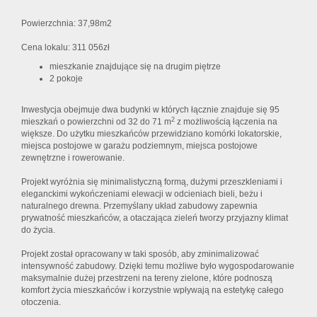
Powierzchnia: 37,98m2
Cena lokalu: 311 056zł
mieszkanie znajdujące się na drugim piętrze
2 pokoje
Inwestycja obejmuje dwa budynki w których łącznie znajduje się 95
2
mieszkań o powierzchni od 32 do 71 m
z możliwością łączenia na
większe. Do użytku mieszkańców przewidziano komórki lokatorskie,
miejsca postojowe w garażu podziemnym, miejsca postojowe
zewnętrzne i rowerowanie.
Projekt wyróżnia się minimalistyczną formą, dużymi przeszkleniami i
eleganckimi wykończeniami elewacji w odcieniach bieli, beżu i
naturalnego drewna. Przemyślany układ zabudowy zapewnia
prywatność mieszkańców, a otaczająca zieleń tworzy przyjazny klimat
do życia.
Projekt został opracowany w taki sposób, aby zminimalizować
intensywność zabudowy. Dzięki temu możliwe było wygospodarowanie
maksymalnie dużej przestrzeni na tereny zielone, które podnoszą
komfort życia mieszkańców i korzystnie wpływają na estetykę całego
otoczenia.