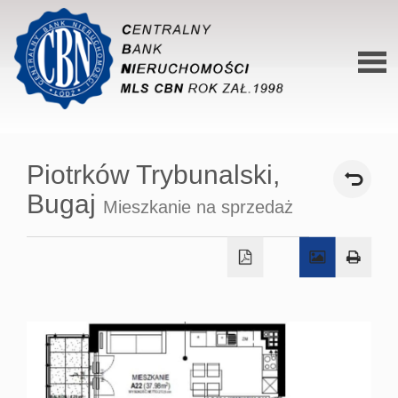
Stron
główn
Piotrków Trybunalski,
O siec
Bugaj
Mieszkanie na sprzedaż
Ofert
Mieszk
Domy
Dzialk
Lokal