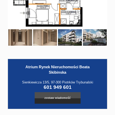
Hale
Obiekt
Kontak
Atrium Rynek Nieruchomości Beata
Skibinska
Sienkiewicza 13/5, 97-300 Piotrków Trybunalski
601 949 601
zostaw wiadomość