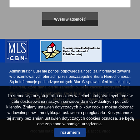
Administrator CBN nie ponosi odpowiedzialności za informacje zawarte
w prezentowanych ofertach przez poszczególne Biura Nieruchomości.
Są to informacje pochodzące od tych Biur. W sprawie ofert kontaktuj się
z Biurem, które daną ofertę zamieściło. Jeśli chcesz skorzystać z tej
regulamin
strony przeczytaj i zaakceptuj
, w przeciwnym wypadku
Ta strona wykorzystuje pliki cookies w celach statystycznych oraz w
wyjdź z tej strony. Jeśli chcesz wysłać informację do Administratora
celu dostosowania naszych serwisów do indywidualnych potrzeb
sieci MLS CBN skorzystaj z formularza poniżej.
klientów. Zmiany ustawień dotyczących plików cookie można dokonać
w dowolnej chwili modyfikując ustawienia przeglądarki. Korzystanie z
tej strony bez zmian ustawień dotyczących cookies oznacza, że będą
one zapisane w pamięci urządzenia.
Program dla biur nieruchomości
Galactica Virgo
rozumiem