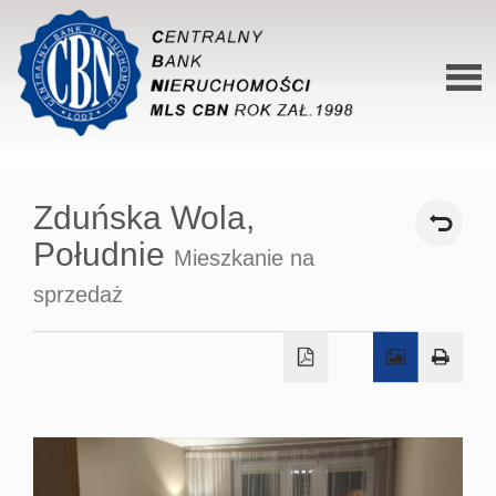
Stron
główn
Zduńska Wola,
O siec
Południe
Mieszkanie na
Ofert
sprzedaż
Mieszk
Domy
Dzialk
Lokal