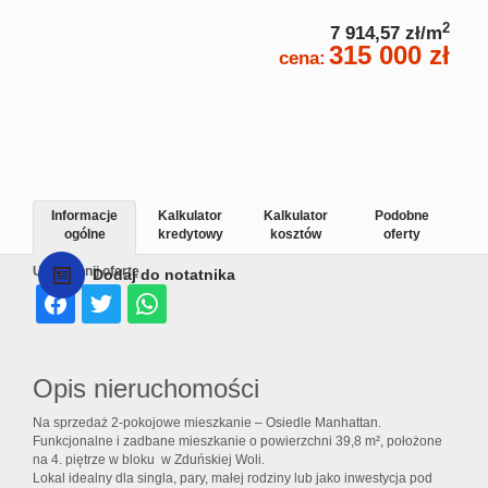
2
7 914,57 zł/m
315 000 zł
cena:
Informacje
Kalkulator
Kalkulator
Podobne
ogólne
kredytowy
kosztów
oferty
Udostępnij ofertę
Dodaj do notatnika
Opis nieruchomości
Na sprzedaż 2-pokojowe mieszkanie – Osiedle Manhattan.
Funkcjonalne i zadbane mieszkanie o powierzchni 39,8 m², położone
na 4. piętrze w bloku w Zduńskiej Woli.
Lokal idealny dla singla, pary, małej rodziny lub jako inwestycja pod