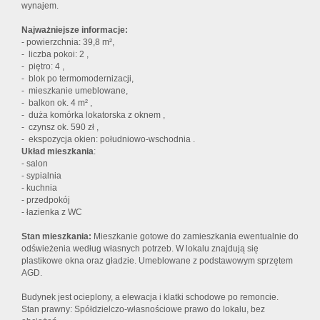
wynajem.
Najważniejsze informacje:
- powierzchnia: 39,8 m²,
- liczba pokoi: 2 ,
- piętro: 4 ,
- blok po termomodernizacji,
- mieszkanie umeblowane,
- balkon ok. 4 m² ,
- duża komórka lokatorska z oknem ,
- czynsz ok. 590 zł ,
- ekspozycja okien: południowo-wschodnia .
Układ mieszkania
:
- salon
- sypialnia
- kuchnia
- przedpokój
- łazienka z WC
Stan mieszkania:
Mieszkanie gotowe do zamieszkania ewentualnie do
odświeżenia według własnych potrzeb. W lokalu znajdują się
plastikowe okna oraz gładzie. Umeblowane z podstawowym sprzętem
AGD.
Budynek jest ocieplony, a elewacja i klatki schodowe po remoncie.
Stan prawny: Spółdzielczo-własnościowe prawo do lokalu, bez