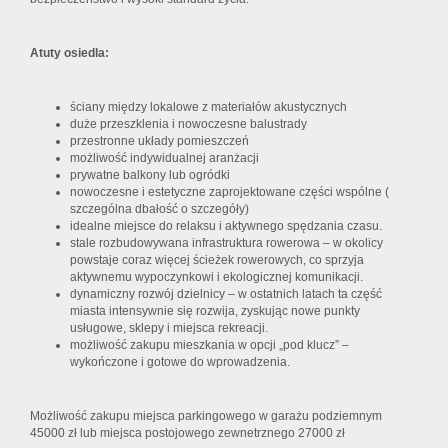
Atuty osiedla:
ściany między lokalowe z materiałów akustycznych
duże przeszklenia i nowoczesne balustrady
przestronne układy pomieszczeń
możliwość indywidualnej aranżacji
prywatne balkony lub ogródki
nowoczesne i estetyczne zaprojektowane części wspólne (
szczególna dbałość o szczegóły)
idealne miejsce do relaksu i aktywnego spędzania czasu.
stale rozbudowywana infrastruktura rowerowa – w okolicy
powstaje coraz więcej ścieżek rowerowych, co sprzyja
aktywnemu wypoczynkowi i ekologicznej komunikacji.
dynamiczny rozwój dzielnicy – w ostatnich latach ta część
miasta intensywnie się rozwija, zyskując nowe punkty
usługowe, sklepy i miejsca rekreacji.
możliwość zakupu mieszkania w opcji „pod klucz” –
wykończone i gotowe do wprowadzenia.
Możliwość zakupu miejsca parkingowego w garażu podziemnym
45000 zł lub miejsca postojowego zewnetrznego 27000 zł