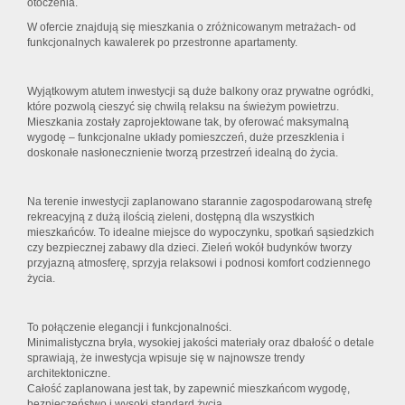
otoczenia.
W ofercie znajdują się mieszkania o zróżnicowanym metrażach- od
funkcjonalnych kawalerek po przestronne apartamenty.
Wyjątkowym atutem inwestycji są duże balkony oraz prywatne ogródki,
które pozwolą cieszyć się chwilą relaksu na świeżym powietrzu.
Mieszkania zostały zaprojektowane tak, by oferować maksymalną
wygodę – funkcjonalne układy pomieszczeń, duże przeszklenia i
doskonałe nasłonecznienie tworzą przestrzeń idealną do życia.
Na terenie inwestycji zaplanowano starannie zagospodarowaną strefę
rekreacyjną z dużą ilością zieleni, dostępną dla wszystkich
mieszkańców. To idealne miejsce do wypoczynku, spotkań sąsiedzkich
czy bezpiecznej zabawy dla dzieci. Zieleń wokół budynków tworzy
przyjazną atmosferę, sprzyja relaksowi i podnosi komfort codziennego
życia.
To połączenie elegancji i funkcjonalności.
Minimalistyczna bryła, wysokiej jakości materiały oraz dbałość o detale
sprawiają, że inwestycja wpisuje się w najnowsze trendy
architektoniczne.
Całość zaplanowana jest tak, by zapewnić mieszkańcom wygodę,
bezpieczeństwo i wysoki standard życia.