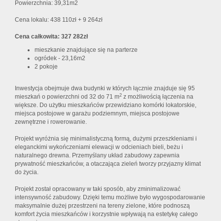
Powierzchnia: 39,31m2
Cena lokalu: 438 110zł + 9 264zł
Cena całkowita: 327 282zł
mieszkanie znajdujące się na parterze
ogródek - 23,16m2
2 pokoje
Inwestycja obejmuje dwa budynki w których łącznie znajduje się 95
2
mieszkań o powierzchni od 32 do 71 m
z możliwością łączenia na
większe. Do użytku mieszkańców przewidziano komórki lokatorskie,
miejsca postojowe w garażu podziemnym, miejsca postojowe
zewnętrzne i rowerowanie.
Projekt wyróżnia się minimalistyczną formą, dużymi przeszkleniami i
eleganckimi wykończeniami elewacji w odcieniach bieli, beżu i
naturalnego drewna. Przemyślany układ zabudowy zapewnia
prywatność mieszkańców, a otaczająca zieleń tworzy przyjazny klimat
do życia.
Projekt został opracowany w taki sposób, aby zminimalizować
intensywność zabudowy. Dzięki temu możliwe było wygospodarowanie
maksymalnie dużej przestrzeni na tereny zielone, które podnoszą
komfort życia mieszkańców i korzystnie wpływają na estetykę całego