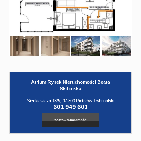
Hale
Obiekt
Kontak
Atrium Rynek Nieruchomości Beata
Skibinska
Sienkiewicza 13/5, 97-300 Piotrków Trybunalski
601 949 601
zostaw wiadomość