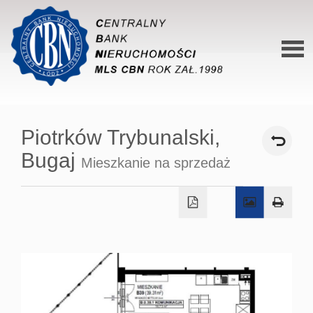
Stron
główn
Piotrków Trybunalski,
O siec
Bugaj
Mieszkanie na sprzedaż
Ofert
Mieszk
Domy
Dzialk
Lokal