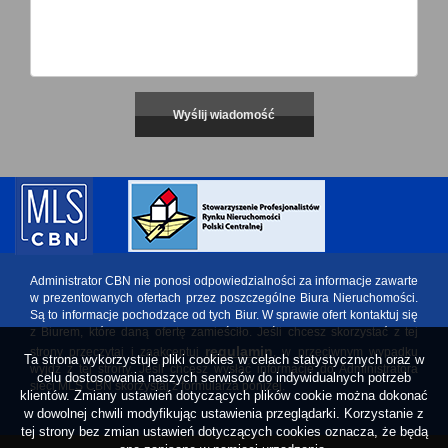
Administrator CBN nie ponosi odpowiedzialności za informacje zawarte
w prezentowanych ofertach przez poszczególne Biura Nieruchomości.
Są to informacje pochodzące od tych Biur. W sprawie ofert kontaktuj się
z Biurem, które daną ofertę zamieściło. Jeśli chcesz skorzystać z tej
regulamin
strony przeczytaj i zaakceptuj
, w przeciwnym wypadku
Ta strona wykorzystuje pliki cookies w celach statystycznych oraz w
wyjdź z tej strony. Jeśli chcesz wysłać informację do Administratora
celu dostosowania naszych serwisów do indywidualnych potrzeb
sieci MLS CBN skorzystaj z formularza poniżej.
klientów. Zmiany ustawień dotyczących plików cookie można dokonać
w dowolnej chwili modyfikując ustawienia przeglądarki. Korzystanie z
tej strony bez zmian ustawień dotyczących cookies oznacza, że będą