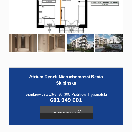
Hale
Obiekt
Kontak
Atrium Rynek Nieruchomości Beata
Skibinska
Sienkiewicza 13/5, 97-300 Piotrków Trybunalski
601 949 601
zostaw wiadomość