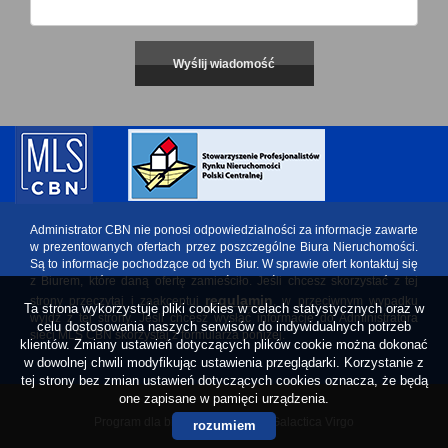
Administrator CBN nie ponosi odpowiedzialności za informacje zawarte
w prezentowanych ofertach przez poszczególne Biura Nieruchomości.
Są to informacje pochodzące od tych Biur. W sprawie ofert kontaktuj się
z Biurem, które daną ofertę zamieściło. Jeśli chcesz skorzystać z tej
regulamin
strony przeczytaj i zaakceptuj
, w przeciwnym wypadku
Ta strona wykorzystuje pliki cookies w celach statystycznych oraz w
wyjdź z tej strony. Jeśli chcesz wysłać informację do Administratora
celu dostosowania naszych serwisów do indywidualnych potrzeb
sieci MLS CBN skorzystaj z formularza poniżej.
klientów. Zmiany ustawień dotyczących plików cookie można dokonać
w dowolnej chwili modyfikując ustawienia przeglądarki. Korzystanie z
tej strony bez zmian ustawień dotyczących cookies oznacza, że będą
one zapisane w pamięci urządzenia.
Program dla biur nieruchomości
Galactica Virgo
rozumiem