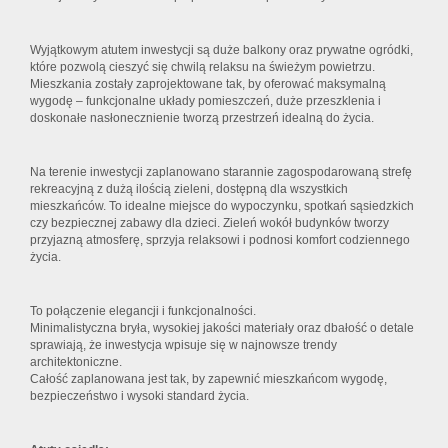
Wyjątkowym atutem inwestycji są duże balkony oraz prywatne ogródki,
które pozwolą cieszyć się chwilą relaksu na świeżym powietrzu.
Mieszkania zostały zaprojektowane tak, by oferować maksymalną
wygodę – funkcjonalne układy pomieszczeń, duże przeszklenia i
doskonałe nasłonecznienie tworzą przestrzeń idealną do życia.
Na terenie inwestycji zaplanowano starannie zagospodarowaną strefę
rekreacyjną z dużą ilością zieleni, dostępną dla wszystkich
mieszkańców. To idealne miejsce do wypoczynku, spotkań sąsiedzkich
czy bezpiecznej zabawy dla dzieci. Zieleń wokół budynków tworzy
przyjazną atmosferę, sprzyja relaksowi i podnosi komfort codziennego
życia.
To połączenie elegancji i funkcjonalności.
Minimalistyczna bryła, wysokiej jakości materiały oraz dbałość o detale
sprawiają, że inwestycja wpisuje się w najnowsze trendy
architektoniczne.
Całość zaplanowana jest tak, by zapewnić mieszkańcom wygodę,
bezpieczeństwo i wysoki standard życia.