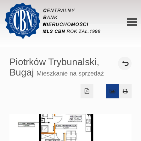
Stron
główn
Piotrków Trybunalski,
O siec
Bugaj
Mieszkanie na sprzedaż
Ofert
Mieszk
Domy
Dzialk
Lokal