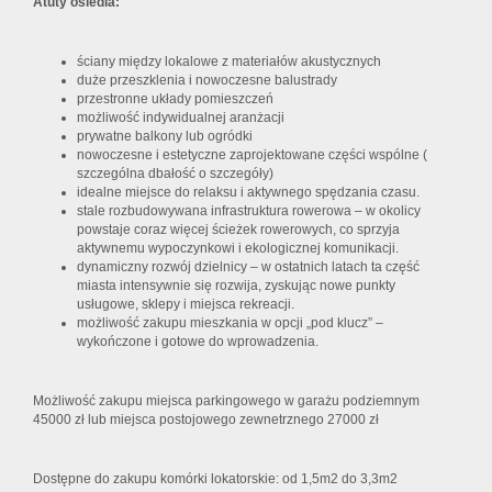
Atuty osiedla:
ściany między lokalowe z materiałów akustycznych
duże przeszklenia i nowoczesne balustrady
przestronne układy pomieszczeń
możliwość indywidualnej aranżacji
prywatne balkony lub ogródki
nowoczesne i estetyczne zaprojektowane części wspólne (
szczególna dbałość o szczegóły)
idealne miejsce do relaksu i aktywnego spędzania czasu.
stale rozbudowywana infrastruktura rowerowa – w okolicy
powstaje coraz więcej ścieżek rowerowych, co sprzyja
aktywnemu wypoczynkowi i ekologicznej komunikacji.
dynamiczny rozwój dzielnicy – w ostatnich latach ta część
miasta intensywnie się rozwija, zyskując nowe punkty
usługowe, sklepy i miejsca rekreacji.
możliwość zakupu mieszkania w opcji „pod klucz” –
wykończone i gotowe do wprowadzenia.
Możliwość zakupu miejsca parkingowego w garażu podziemnym
45000 zł lub miejsca postojowego zewnetrznego 27000 zł
Dostępne do zakupu komórki lokatorskie: od 1,5m2 do 3,3m2