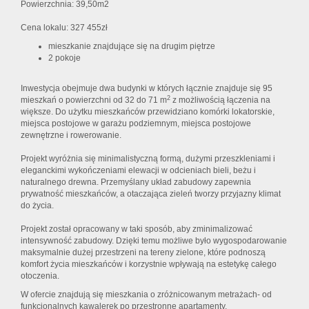
Powierzchnia: 39,50m2
Cena lokalu: 327 455zł
mieszkanie znajdujące się na drugim piętrze
2 pokoje
Inwestycja obejmuje dwa budynki w których łącznie znajduje się 95
2
mieszkań o powierzchni od 32 do 71 m
z możliwością łączenia na
większe. Do użytku mieszkańców przewidziano komórki lokatorskie,
miejsca postojowe w garażu podziemnym, miejsca postojowe
zewnętrzne i rowerowanie.
Projekt wyróżnia się minimalistyczną formą, dużymi przeszkleniami i
eleganckimi wykończeniami elewacji w odcieniach bieli, beżu i
naturalnego drewna. Przemyślany układ zabudowy zapewnia
prywatność mieszkańców, a otaczająca zieleń tworzy przyjazny klimat
do życia.
Projekt został opracowany w taki sposób, aby zminimalizować
intensywność zabudowy. Dzięki temu możliwe było wygospodarowanie
maksymalnie dużej przestrzeni na tereny zielone, które podnoszą
komfort życia mieszkańców i korzystnie wpływają na estetykę całego
otoczenia.
W ofercie znajdują się mieszkania o zróżnicowanym metrażach- od
funkcjonalnych kawalerek po przestronne apartamenty.