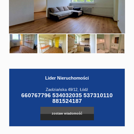
Hale
Obiekt
Kontak
Lider Nieruchomości
Leaflet
|
©
OpenStreetMap
contributors
Zaolziańska 49/12, Łódź
660767796 534032035 537310110
881524187
zostaw wiadomość