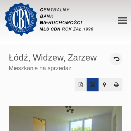
Stron
główn
Łódź,
Widzew,
Zarzew
O siec
Mieszkanie na sprzedaż
Ofert
Mieszk
Domy
+
−
Dzialk
Lokal