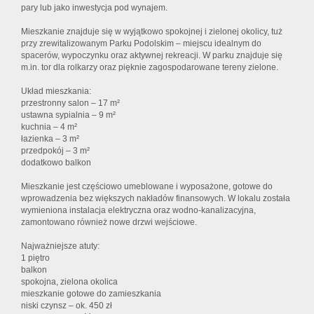
pary lub jako inwestycja pod wynajem.
Mieszkanie znajduje się w wyjątkowo spokojnej i zielonej okolicy, tuż
przy zrewitalizowanym Parku Podolskim – miejscu idealnym do
spacerów, wypoczynku oraz aktywnej rekreacji. W parku znajduje się
m.in. tor dla rolkarzy oraz pięknie zagospodarowane tereny zielone.
Układ mieszkania:
przestronny salon – 17 m²
ustawna sypialnia – 9 m²
kuchnia – 4 m²
łazienka – 3 m²
przedpokój – 3 m²
dodatkowo balkon
Mieszkanie jest częściowo umeblowane i wyposażone, gotowe do
wprowadzenia bez większych nakładów finansowych. W lokalu została
wymieniona instalacja elektryczna oraz wodno-kanalizacyjna,
zamontowano również nowe drzwi wejściowe.
Najważniejsze atuty:
1 piętro
balkon
spokojna, zielona okolica
mieszkanie gotowe do zamieszkania
niski czynsz – ok. 450 zł