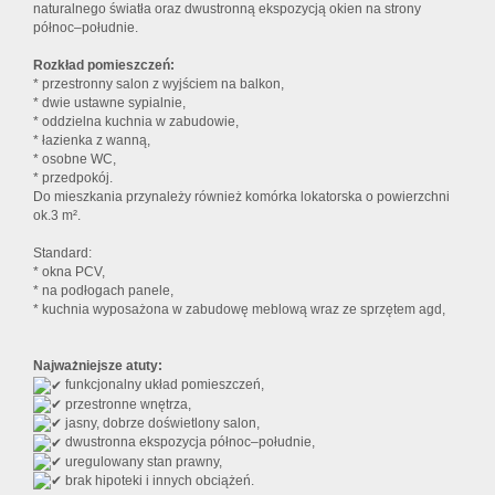
naturalnego światła oraz dwustronną ekspozycją okien na strony
północ–południe.
Rozkład pomieszczeń:
* przestronny salon z wyjściem na balkon,
* dwie ustawne sypialnie,
* oddzielna kuchnia w zabudowie,
* łazienka z wanną,
* osobne WC,
* przedpokój.
Do mieszkania przynależy również komórka lokatorska o powierzchni
ok.3 m².
Standard:
* okna PCV,
* na podłogach panele,
* kuchnia wyposażona w zabudowę meblową wraz ze sprzętem agd,
Najważniejsze atuty:
funkcjonalny układ pomieszczeń,
przestronne wnętrza,
jasny, dobrze doświetlony salon,
dwustronna ekspozycja północ–południe,
uregulowany stan prawny,
brak hipoteki i innych obciążeń.