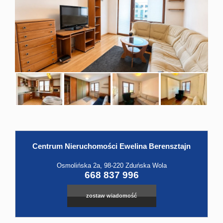
Hale
Obiekt
Kontak
Centrum Nieruchomości Ewelina Berensztajn
Leaflet
|
©
OpenStreetMap
contributors
Osmolińska 2a, 98-220 Zduńska Wola
668 837 996
zostaw wiadomość