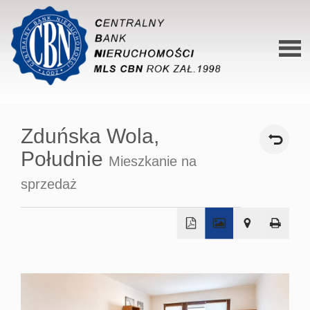
Stron
główn
Zduńska Wola,
O siec
Południe
Mieszkanie na
Ofert
sprzedaż
Mieszk
Domy
+
Dzialk
−
Lokal