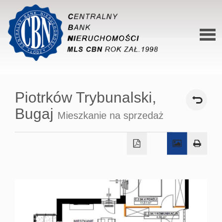
Stron
główn
Piotrków Trybunalski,
O siec
Bugaj
Mieszkanie na sprzedaż
Ofert
Mieszk
Domy
Dzialk
Lokal