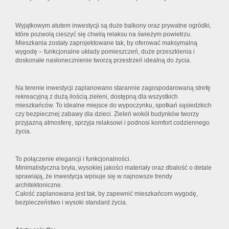
Wyjątkowym atutem inwestycji są duże balkony oraz prywatne ogródki,
które pozwolą cieszyć się chwilą relaksu na świeżym powietrzu.
Mieszkania zostały zaprojektowane tak, by oferować maksymalną
wygodę – funkcjonalne układy pomieszczeń, duże przeszklenia i
doskonałe nasłonecznienie tworzą przestrzeń idealną do życia.
Na terenie inwestycji zaplanowano starannie zagospodarowaną strefę
rekreacyjną z dużą ilością zieleni, dostępną dla wszystkich
mieszkańców. To idealne miejsce do wypoczynku, spotkań sąsiedzkich
czy bezpiecznej zabawy dla dzieci. Zieleń wokół budynków tworzy
przyjazną atmosferę, sprzyja relaksowi i podnosi komfort codziennego
życia.
To połączenie elegancji i funkcjonalności.
Minimalistyczna bryła, wysokiej jakości materiały oraz dbałość o detale
sprawiają, że inwestycja wpisuje się w najnowsze trendy
architektoniczne.
Całość zaplanowana jest tak, by zapewnić mieszkańcom wygodę,
bezpieczeństwo i wysoki standard życia.