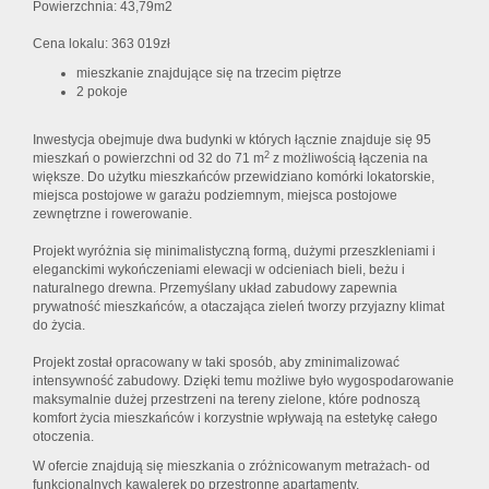
Powierzchnia: 43,79m2
Cena lokalu: 363 019zł
mieszkanie znajdujące się na trzecim piętrze
2 pokoje
Inwestycja obejmuje dwa budynki w których łącznie znajduje się 95
2
mieszkań o powierzchni od 32 do 71 m
z możliwością łączenia na
większe. Do użytku mieszkańców przewidziano komórki lokatorskie,
miejsca postojowe w garażu podziemnym, miejsca postojowe
zewnętrzne i rowerowanie.
Projekt wyróżnia się minimalistyczną formą, dużymi przeszkleniami i
eleganckimi wykończeniami elewacji w odcieniach bieli, beżu i
naturalnego drewna. Przemyślany układ zabudowy zapewnia
prywatność mieszkańców, a otaczająca zieleń tworzy przyjazny klimat
do życia.
Projekt został opracowany w taki sposób, aby zminimalizować
intensywność zabudowy. Dzięki temu możliwe było wygospodarowanie
maksymalnie dużej przestrzeni na tereny zielone, które podnoszą
komfort życia mieszkańców i korzystnie wpływają na estetykę całego
otoczenia.
W ofercie znajdują się mieszkania o zróżnicowanym metrażach- od
funkcjonalnych kawalerek po przestronne apartamenty.