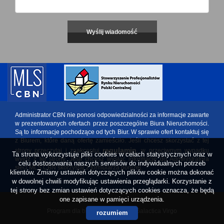
Administrator CBN nie ponosi odpowiedzialności za informacje zawarte
w prezentowanych ofertach przez poszczególne Biura Nieruchomości.
Są to informacje pochodzące od tych Biur. W sprawie ofert kontaktuj się
z Biurem, które daną ofertę zamieściło. Jeśli chcesz skorzystać z tej
regulamin
strony przeczytaj i zaakceptuj
, w przeciwnym wypadku
Ta strona wykorzystuje pliki cookies w celach statystycznych oraz w
wyjdź z tej strony. Jeśli chcesz wysłać informację do Administratora
celu dostosowania naszych serwisów do indywidualnych potrzeb
sieci MLS CBN skorzystaj z formularza poniżej.
klientów. Zmiany ustawień dotyczących plików cookie można dokonać
w dowolnej chwili modyfikując ustawienia przeglądarki. Korzystanie z
tej strony bez zmian ustawień dotyczących cookies oznacza, że będą
one zapisane w pamięci urządzenia.
Program dla biur nieruchomości
Galactica Virgo
rozumiem