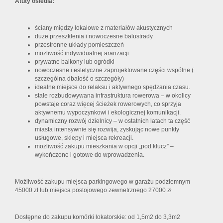
Atuty osiedla:
ściany między lokalowe z materiałów akustycznych
duże przeszklenia i nowoczesne balustrady
przestronne układy pomieszczeń
możliwość indywidualnej aranżacji
prywatne balkony lub ogródki
nowoczesne i estetyczne zaprojektowane części wspólne (
szczególna dbałość o szczegóły)
idealne miejsce do relaksu i aktywnego spędzania czasu.
stale rozbudowywana infrastruktura rowerowa – w okolicy
powstaje coraz więcej ścieżek rowerowych, co sprzyja
aktywnemu wypoczynkowi i ekologicznej komunikacji.
dynamiczny rozwój dzielnicy – w ostatnich latach ta część
miasta intensywnie się rozwija, zyskując nowe punkty
usługowe, sklepy i miejsca rekreacji.
możliwość zakupu mieszkania w opcji „pod klucz” –
wykończone i gotowe do wprowadzenia.
Możliwość zakupu miejsca parkingowego w garażu podziemnym
45000 zł lub miejsca postojowego zewnetrznego 27000 zł
Dostępne do zakupu komórki lokatorskie: od 1,5m2 do 3,3m2