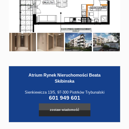
Hale
Obiekt
Kontak
Atrium Rynek Nieruchomości Beata
Skibinska
Sienkiewicza 13/5, 97-300 Piotrków Trybunalski
601 949 601
zostaw wiadomość