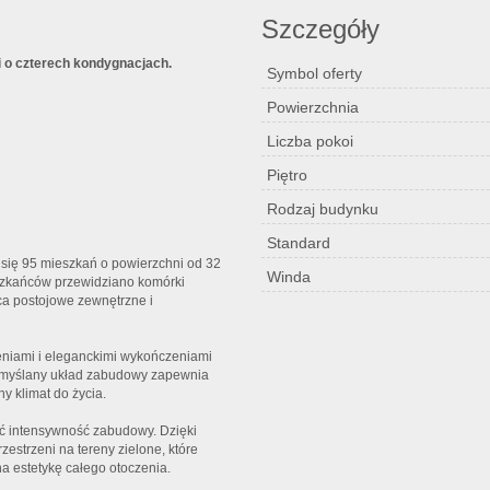
Szczegóły
 o czterech kondygnacjach.
Symbol oferty
Powierzchnia
Liczba pokoi
Piętro
Rodzaj budynku
Standard
 się 95 mieszkań o powierzchni od 32
Winda
szkańców przewidziano komórki
ca postojowe zewnętrzne i
leniami i eleganckimi wykończeniami
rzemyślany układ zabudowy zapewnia
y klimat do życia.
ać intensywność zabudowy. Dzięki
strzeni na tereny zielone, które
a estetykę całego otoczenia.