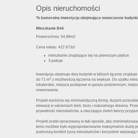
Opis nieruchomości
To kameralna inwestycja obejmująca nowoczesne budynki
Mieszkanie B44
Powierzchnia: 54,99m2
Cena lokalu: 422 873zł
mieszkanie znajdujące się na pierwszym piętrze
3 pokoje
Inwestycja obejmuje dwa budynki w których łącznie znajduje
2
do 71 m
z możliwością łączenia na większe. Do użytku mie
lokatorskie, miejsca postojowe w garażu podziemnym, miejs
rowerowanie.
Projekt wyróżnia się minimalistyczną formą, dużymi przeszk
elewacji w odcieniach bieli, beżu i naturalnego drewna. P
prywatność mieszkańców, a otaczająca zieleń tworzy przyjazn
Projekt został opracowany w taki sposób, aby zminimalizow
temu możliwe było wygospodarowanie maksymalnie dużej prze
podnoszą komfort życia mieszkańców i korzystnie wpływają n