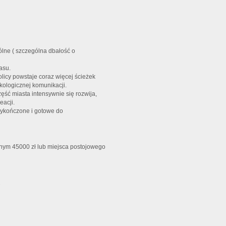
lne ( szczególna dbałość o
asu.
licy powstaje coraz więcej ścieżek
ologicznej komunikacji.
zęść miasta intensywnie się rozwija,
eacji.
wykończone i gotowe do
ym 45000 zł lub miejsca postojowego
2