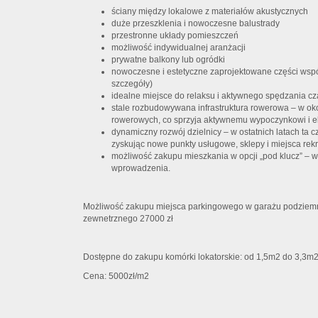
ściany między lokalowe z materiałów akustycznych
duże przeszklenia i nowoczesne balustrady
przestronne układy pomieszczeń
możliwość indywidualnej aranżacji
prywatne balkony lub ogródki
nowoczesne i estetyczne zaprojektowane części wspó
szczegóły)
idealne miejsce do relaksu i aktywnego spędzania cz
stale rozbudowywana infrastruktura rowerowa – w oko
rowerowych, co sprzyja aktywnemu wypoczynkowi i ek
dynamiczny rozwój dzielnicy – w ostatnich latach ta c
zyskując nowe punkty usługowe, sklepy i miejsca rekr
możliwość zakupu mieszkania w opcji „pod klucz” – 
wprowadzenia.
Możliwość zakupu miejsca parkingowego w garażu podziemn
zewnetrznego 27000 zł
Dostępne do zakupu komórki lokatorskie: od 1,5m2 do 3,3m
Cena: 5000zł/m2