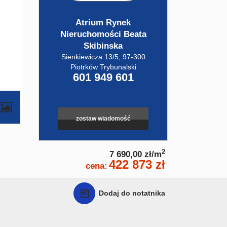
Atrium Rynek
Nieruchomości Beata
Skibinska
Sienkiewicza 13/5, 97-300
Piotrków Trybunalski
601 949 601
zostaw wiadomość
2
7 690,00 zł/m
422 873 zł
cena:
Dodaj do notatnika