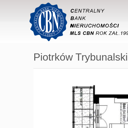
Piotrków Trybunalski