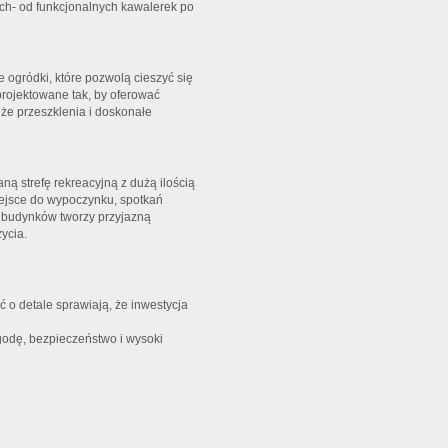
ch- od funkcjonalnych kawalerek po
 ogródki, które pozwolą cieszyć się
projektowane tak, by oferować
e przeszklenia i doskonałe
ą strefę rekreacyjną z dużą ilością
iejsce do wypoczynku, spotkań
ł budynków tworzy przyjazną
ycia.
ć o detale sprawiają, że inwestycja
odę, bezpieczeństwo i wysoki