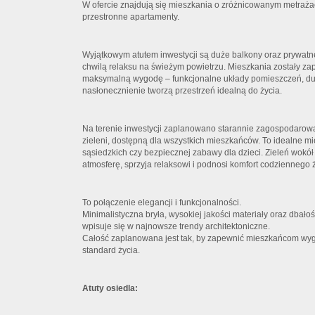
W ofercie znajdują się mieszkania o zróżnicowanym metraża
przestronne apartamenty.
Wyjątkowym atutem inwestycji są duże balkony oraz prywatne
chwilą relaksu na świeżym powietrzu. Mieszkania zostały za
maksymalną wygodę – funkcjonalne układy pomieszczeń, duż
nasłonecznienie tworzą przestrzeń idealną do życia.
Na terenie inwestycji zaplanowano starannie zagospodarowan
zieleni, dostępną dla wszystkich mieszkańców. To idealne m
sąsiedzkich czy bezpiecznej zabawy dla dzieci. Zieleń wokó
atmosferę, sprzyja relaksowi i podnosi komfort codziennego ż
To połączenie elegancji i funkcjonalności.
Minimalistyczna bryła, wysokiej jakości materiały oraz dbałoś
wpisuje się w najnowsze trendy architektoniczne.
Całość zaplanowana jest tak, by zapewnić mieszkańcom wyg
standard życia.
Atuty osiedla: