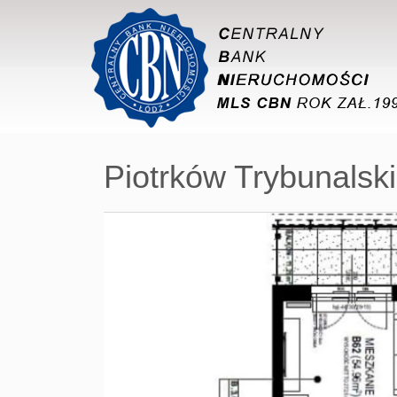
Piotrków Trybunalski