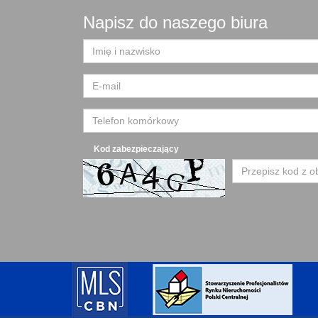
Napisz do naszego biura
Kod zabezpieczający