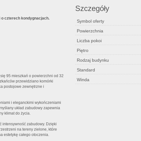
Szczegóły
i o czterech kondygnacjach.
Symbol oferty
Powierzchnia
Liczba pokoi
Piętro
Rodzaj budynku
Standard
 się 95 mieszkań o powierzchni od 32
Winda
szkańców przewidziano komórki
ca postojowe zewnętrzne i
leniami i eleganckimi wykończeniami
rzemyślany układ zabudowy zapewnia
y klimat do życia.
ać intensywność zabudowy. Dzięki
strzeni na tereny zielone, które
a estetykę całego otoczenia.