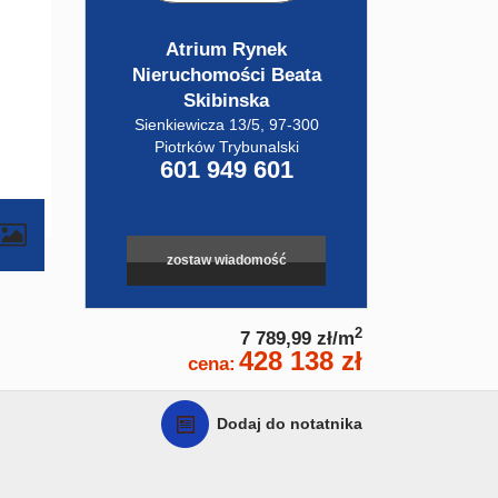
Atrium Rynek
Nieruchomości Beata
Skibinska
Sienkiewicza 13/5, 97-300
Piotrków Trybunalski
601 949 601
zostaw wiadomość
2
7 789,99 zł/m
428 138 zł
cena:
Dodaj do notatnika