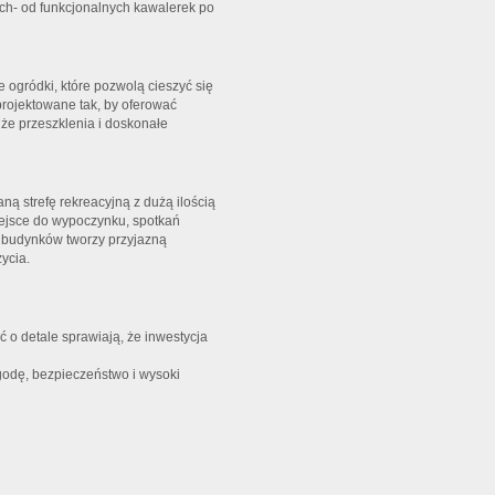
ch- od funkcjonalnych kawalerek po
 ogródki, które pozwolą cieszyć się
projektowane tak, by oferować
e przeszklenia i doskonałe
ą strefę rekreacyjną z dużą ilością
iejsce do wypoczynku, spotkań
ł budynków tworzy przyjazną
ycia.
ć o detale sprawiają, że inwestycja
odę, bezpieczeństwo i wysoki