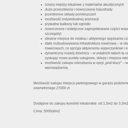
ściany między lokalowe z materiałów akustycznych
duże przeszklenia i nowoczesne balustrady
przestronne układy pomieszczeń
możliwość indywidualnej aranżacji
prywatne balkony lub ogródki
nowoczesne i estetyczne zaprojektowane części wspó
szczegóły)
idealne miejsce do relaksu i aktywnego spędzania cz
stale rozbudowywana infrastruktura rowerowa – w oko
rowerowych, co sprzyja aktywnemu wypoczynkowi i ek
dynamiczny rozwój dzielnicy – w ostatnich latach ta c
zyskując nowe punkty usługowe, sklepy i miejsca rekr
możliwość zakupu mieszkania w opcji „pod klucz” – 
wprowadzenia.
Możliwość zakupu miejsca parkingowego w garażu podziemn
zewnetrznego 27000 zł
Dostępne do zakupu komórki lokatorskie: od 1,5m2 do 3,3m
Cena: 5000zł/m2