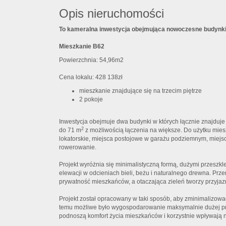
Opis nieruchomości
To kameralna inwestycja obejmująca nowoczesne budynk
Mieszkanie B62
Powierzchnia: 54,96m2
Cena lokalu: 428 138zł
mieszkanie znajdujące się na trzecim piętrze
2 pokoje
Inwestycja obejmuje dwa budynki w których łącznie znajduje
2
do 71 m
z możliwością łączenia na większe. Do użytku mie
lokatorskie, miejsca postojowe w garażu podziemnym, miejs
rowerowanie.
Projekt wyróżnia się minimalistyczną formą, dużymi przeszk
elewacji w odcieniach bieli, beżu i naturalnego drewna. P
prywatność mieszkańców, a otaczająca zieleń tworzy przyjazn
Projekt został opracowany w taki sposób, aby zminimalizow
temu możliwe było wygospodarowanie maksymalnie dużej prze
podnoszą komfort życia mieszkańców i korzystnie wpływają n