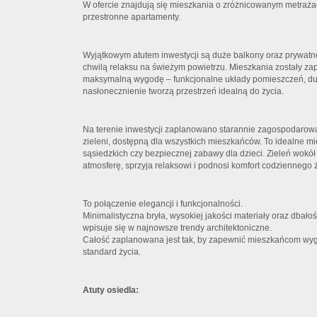
W ofercie znajdują się mieszkania o zróżnicowanym metraża
przestronne apartamenty.
Wyjątkowym atutem inwestycji są duże balkony oraz prywatne
chwilą relaksu na świeżym powietrzu. Mieszkania zostały za
maksymalną wygodę – funkcjonalne układy pomieszczeń, duż
nasłonecznienie tworzą przestrzeń idealną do życia.
Na terenie inwestycji zaplanowano starannie zagospodarowan
zieleni, dostępną dla wszystkich mieszkańców. To idealne m
sąsiedzkich czy bezpiecznej zabawy dla dzieci. Zieleń wokó
atmosferę, sprzyja relaksowi i podnosi komfort codziennego ż
To połączenie elegancji i funkcjonalności.
Minimalistyczna bryła, wysokiej jakości materiały oraz dbałoś
wpisuje się w najnowsze trendy architektoniczne.
Całość zaplanowana jest tak, by zapewnić mieszkańcom wyg
standard życia.
Atuty osiedla: