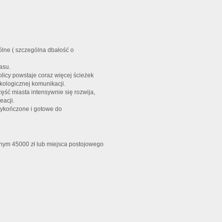
lne ( szczególna dbałość o
asu.
licy powstaje coraz więcej ścieżek
ologicznej komunikacji.
zęść miasta intensywnie się rozwija,
eacji.
wykończone i gotowe do
ym 45000 zł lub miejsca postojowego
2