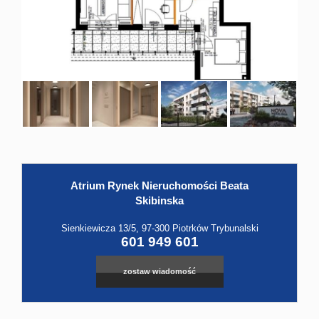
Hale
Obiekt
Kontak
Atrium Rynek Nieruchomości Beata
Skibinska
Sienkiewicza 13/5, 97-300 Piotrków Trybunalski
601 949 601
zostaw wiadomość