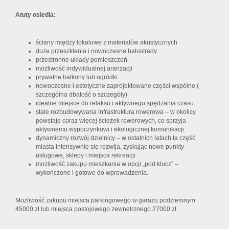
Atuty osiedla:
ściany między lokalowe z materiałów akustycznych
duże przeszklenia i nowoczesne balustrady
przestronne układy pomieszczeń
możliwość indywidualnej aranżacji
prywatne balkony lub ogródki
nowoczesne i estetyczne zaprojektowane części wspólne (
szczególna dbałość o szczegóły)
idealne miejsce do relaksu i aktywnego spędzania czasu.
stale rozbudowywana infrastruktura rowerowa – w okolicy
powstaje coraz więcej ścieżek rowerowych, co sprzyja
aktywnemu wypoczynkowi i ekologicznej komunikacji.
dynamiczny rozwój dzielnicy – w ostatnich latach ta część
miasta intensywnie się rozwija, zyskując nowe punkty
usługowe, sklepy i miejsca rekreacji.
możliwość zakupu mieszkania w opcji „pod klucz” –
wykończone i gotowe do wprowadzenia.
Możliwość zakupu miejsca parkingowego w garażu podziemnym
45000 zł lub miejsca postojowego zewnetrznego 27000 zł