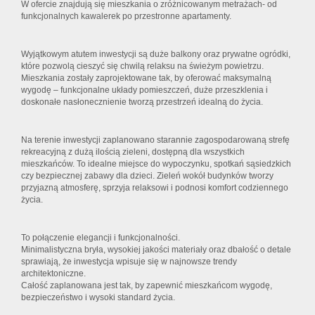
W ofercie znajdują się mieszkania o zróżnicowanym metrażach- od
funkcjonalnych kawalerek po przestronne apartamenty.
Wyjątkowym atutem inwestycji są duże balkony oraz prywatne ogródki,
które pozwolą cieszyć się chwilą relaksu na świeżym powietrzu.
Mieszkania zostały zaprojektowane tak, by oferować maksymalną
wygodę – funkcjonalne układy pomieszczeń, duże przeszklenia i
doskonałe nasłonecznienie tworzą przestrzeń idealną do życia.
Na terenie inwestycji zaplanowano starannie zagospodarowaną strefę
rekreacyjną z dużą ilością zieleni, dostępną dla wszystkich
mieszkańców. To idealne miejsce do wypoczynku, spotkań sąsiedzkich
czy bezpiecznej zabawy dla dzieci. Zieleń wokół budynków tworzy
przyjazną atmosferę, sprzyja relaksowi i podnosi komfort codziennego
życia.
To połączenie elegancji i funkcjonalności.
Minimalistyczna bryła, wysokiej jakości materiały oraz dbałość o detale
sprawiają, że inwestycja wpisuje się w najnowsze trendy
architektoniczne.
Całość zaplanowana jest tak, by zapewnić mieszkańcom wygodę,
bezpieczeństwo i wysoki standard życia.