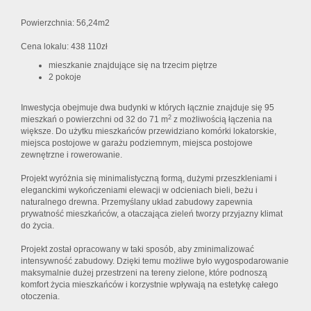
Powierzchnia: 56,24m2
Cena lokalu: 438 110zł
mieszkanie znajdujące się na trzecim piętrze
2 pokoje
Inwestycja obejmuje dwa budynki w których łącznie znajduje się 95
2
mieszkań o powierzchni od 32 do 71 m
z możliwością łączenia na
większe. Do użytku mieszkańców przewidziano komórki lokatorskie,
miejsca postojowe w garażu podziemnym, miejsca postojowe
zewnętrzne i rowerowanie.
Projekt wyróżnia się minimalistyczną formą, dużymi przeszkleniami i
eleganckimi wykończeniami elewacji w odcieniach bieli, beżu i
naturalnego drewna. Przemyślany układ zabudowy zapewnia
prywatność mieszkańców, a otaczająca zieleń tworzy przyjazny klimat
do życia.
Projekt został opracowany w taki sposób, aby zminimalizować
intensywność zabudowy. Dzięki temu możliwe było wygospodarowanie
maksymalnie dużej przestrzeni na tereny zielone, które podnoszą
komfort życia mieszkańców i korzystnie wpływają na estetykę całego
otoczenia.