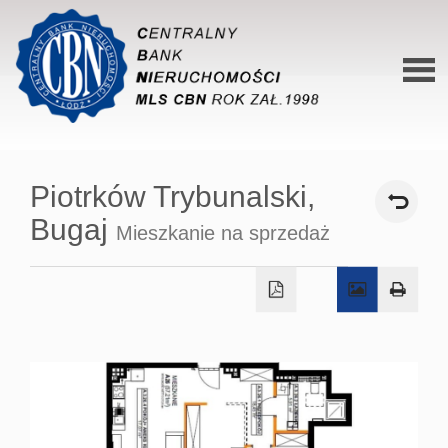
Stron
główn
Piotrków Trybunalski,
O siec
Bugaj
Mieszkanie na sprzedaż
Ofert
Mieszk
Domy
Dzialk
Lokal