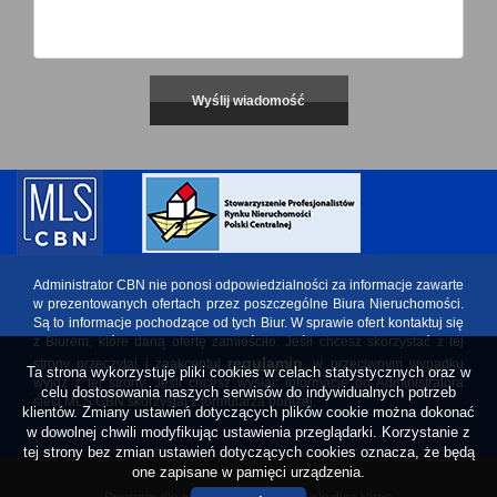
Administrator CBN nie ponosi odpowiedzialności za informacje zawarte
w prezentowanych ofertach przez poszczególne Biura Nieruchomości.
Są to informacje pochodzące od tych Biur. W sprawie ofert kontaktuj się
z Biurem, które daną ofertę zamieściło. Jeśli chcesz skorzystać z tej
regulamin
strony przeczytaj i zaakceptuj
, w przeciwnym wypadku
Ta strona wykorzystuje pliki cookies w celach statystycznych oraz w
wyjdź z tej strony. Jeśli chcesz wysłać informację do Administratora
celu dostosowania naszych serwisów do indywidualnych potrzeb
sieci MLS CBN skorzystaj z formularza poniżej.
klientów. Zmiany ustawień dotyczących plików cookie można dokonać
w dowolnej chwili modyfikując ustawienia przeglądarki. Korzystanie z
tej strony bez zmian ustawień dotyczących cookies oznacza, że będą
one zapisane w pamięci urządzenia.