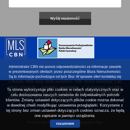
Administrator CBN nie ponosi odpowiedzialności za informacje zawarte
w prezentowanych ofertach przez poszczególne Biura Nieruchomości.
Są to informacje pochodzące od tych Biur. W sprawie ofert kontaktuj się
z Biurem, które daną ofertę zamieściło. Jeśli chcesz skorzystać z tej
regulamin
strony przeczytaj i zaakceptuj
, w przeciwnym wypadku
Ta strona wykorzystuje pliki cookies w celach statystycznych oraz w
wyjdź z tej strony. Jeśli chcesz wysłać informację do Administratora
celu dostosowania naszych serwisów do indywidualnych potrzeb
sieci MLS CBN skorzystaj z formularza poniżej.
klientów. Zmiany ustawień dotyczących plików cookie można dokonać
w dowolnej chwili modyfikując ustawienia przeglądarki. Korzystanie z
tej strony bez zmian ustawień dotyczących cookies oznacza, że będą
one zapisane w pamięci urządzenia.
Program dla biur nieruchomości
Galactica Virgo
rozumiem