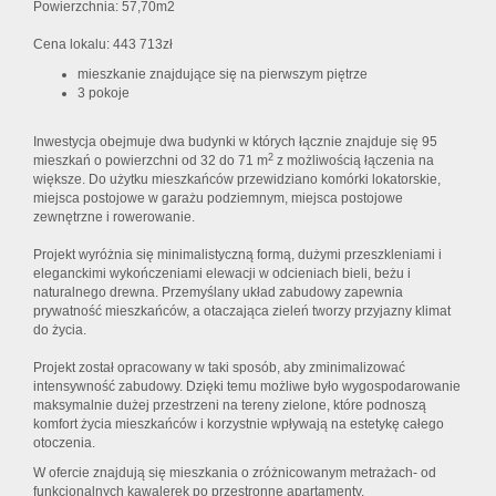
Powierzchnia: 57,70m2
Cena lokalu: 443 713zł
mieszkanie znajdujące się na pierwszym piętrze
3 pokoje
Inwestycja obejmuje dwa budynki w których łącznie znajduje się 95
2
mieszkań o powierzchni od 32 do 71 m
z możliwością łączenia na
większe. Do użytku mieszkańców przewidziano komórki lokatorskie,
miejsca postojowe w garażu podziemnym, miejsca postojowe
zewnętrzne i rowerowanie.
Projekt wyróżnia się minimalistyczną formą, dużymi przeszkleniami i
eleganckimi wykończeniami elewacji w odcieniach bieli, beżu i
naturalnego drewna. Przemyślany układ zabudowy zapewnia
prywatność mieszkańców, a otaczająca zieleń tworzy przyjazny klimat
do życia.
Projekt został opracowany w taki sposób, aby zminimalizować
intensywność zabudowy. Dzięki temu możliwe było wygospodarowanie
maksymalnie dużej przestrzeni na tereny zielone, które podnoszą
komfort życia mieszkańców i korzystnie wpływają na estetykę całego
otoczenia.
W ofercie znajdują się mieszkania o zróżnicowanym metrażach- od
funkcjonalnych kawalerek po przestronne apartamenty.