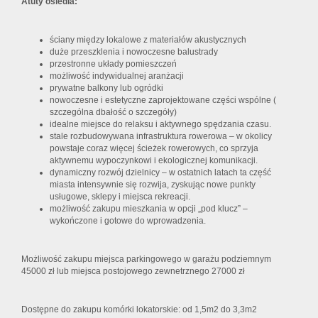
Atuty osiedla:
ściany między lokalowe z materiałów akustycznych
duże przeszklenia i nowoczesne balustrady
przestronne układy pomieszczeń
możliwość indywidualnej aranżacji
prywatne balkony lub ogródki
nowoczesne i estetyczne zaprojektowane części wspólne (
szczególna dbałość o szczegóły)
idealne miejsce do relaksu i aktywnego spędzania czasu.
stale rozbudowywana infrastruktura rowerowa – w okolicy
powstaje coraz więcej ścieżek rowerowych, co sprzyja
aktywnemu wypoczynkowi i ekologicznej komunikacji.
dynamiczny rozwój dzielnicy – w ostatnich latach ta część
miasta intensywnie się rozwija, zyskując nowe punkty
usługowe, sklepy i miejsca rekreacji.
możliwość zakupu mieszkania w opcji „pod klucz” –
wykończone i gotowe do wprowadzenia.
Możliwość zakupu miejsca parkingowego w garażu podziemnym
45000 zł lub miejsca postojowego zewnetrznego 27000 zł
Dostępne do zakupu komórki lokatorskie: od 1,5m2 do 3,3m2