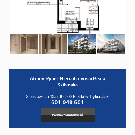
Hale
Obiekt
Kontak
Atrium Rynek Nieruchomości Beata
Skibinska
Sienkiewicza 13/5, 97-300 Piotrków Trybunalski
601 949 601
zostaw wiadomość