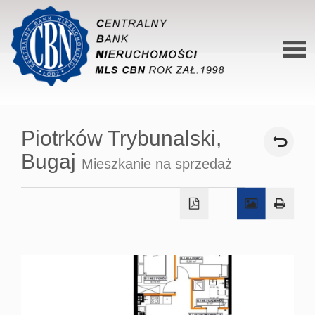
Stron
główn
Piotrków Trybunalski,
O siec
Bugaj
Mieszkanie na sprzedaż
Ofert
Mieszk
Domy
Dzialk
Lokal