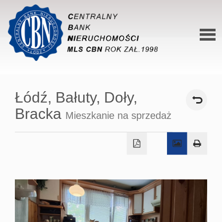
Stron
główn
Łódź,
Bałuty,
Doły,
O siec
Bracka
Mieszkanie na sprzedaż
Ofert
Mieszk
Domy
Dzialk
Lokal