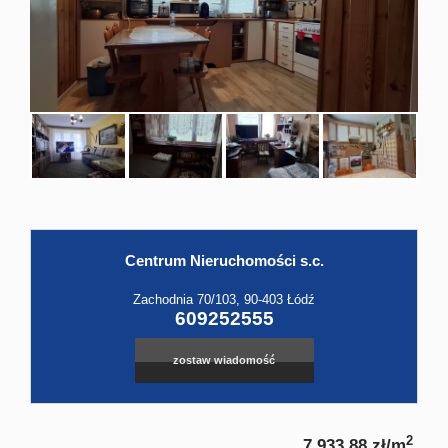
Hale
Obiekt
Kontak
Centrum Nieruchomości s.c.
Zachodnia 70/103, 90-403 Łódź
609252555
zostaw wiadomość
2
7 933,88 zł/m